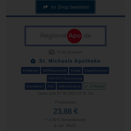
im Shop bestellen
Profil einsehen
St. Michaels Apotheke
Kreditkarte
SEPA/Lastschrift
Paypal
Paypal Express
SOFORT Überweisung
Botendienst
DHL
Selbstabholung
E-Rezept
Daten vom 07.08.2026 07:31 Uhr
Produktpreis
23,88 €
+ 4,90 € Versandkosten
& inkl. MwSt.