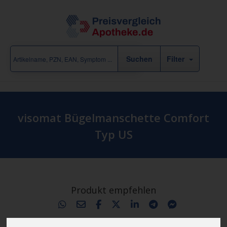
Filter
visomat Bügelmanschette Comfort
Typ US
Produkt empfehlen