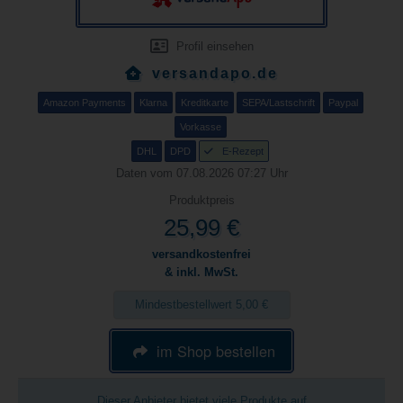
Profil einsehen
versandapo.de
Amazon Payments
Klarna
Kreditkarte
SEPA/Lastschrift
Paypal
Vorkasse
DHL
DPD
E-Rezept
Daten vom 07.08.2026 07:27 Uhr
Produktpreis
25,99 €
versandkostenfrei
& inkl. MwSt.
Mindestbestellwert 5,00 €
im Shop bestellen
Dieser Anbieter bietet viele Produkte auf