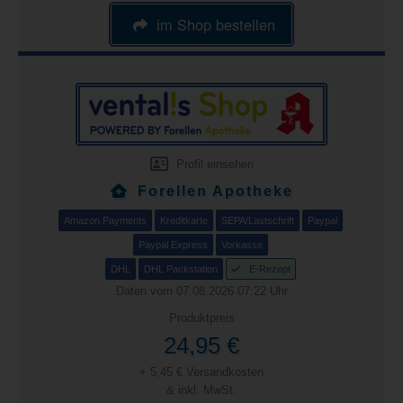
im Shop bestellen
Profil einsehen
Forellen Apotheke
Amazon Payments
Kreditkarte
SEPA/Lastschrift
Paypal
Paypal Express
Vorkasse
DHL
DHL Packstation
E-Rezept
Daten vom 07.08.2026 07:22 Uhr
Produktpreis
24,95 €
+ 5,45 € Versandkosten
& inkl. MwSt.