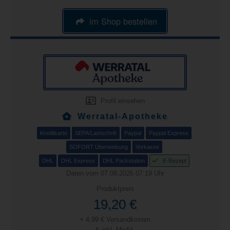
im Shop bestellen
Profil einsehen
Werratal-Apotheke
Kreditkarte
SEPA/Lastschrift
Paypal
Paypal Express
SOFORT Überweisung
Vorkasse
DHL
DHL Express
DHL Packstation
E-Rezept
Daten vom 07.08.2026 07:19 Uhr
Produktpreis
19,20 €
+ 4,99 € Versandkosten
& inkl. MwSt.