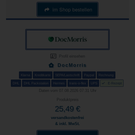
im Shop bestellen
Profil einsehen
DocMorris
Klarna
Kreditkarte
SEPA/Lastschrift
Paypal
Rechnung
DHL
DHL Packstation
Hermes
trans-o-flex
UPS
E-Rezept
Daten vom 07.08.2026 07:31 Uhr
Produktpreis
25,49 €
versandkostenfrei
& inkl. MwSt.