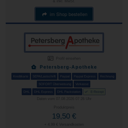
& inkl. MwSt.
im Shop bestellen
Profil einsehen
Petersberg-Apotheke
Kreditkarte
SEPA/Lastschrift
Paypal
Paypal Express
Rechnung
SOFORT Überweisung
Vorkasse
DHL
DHL Express
DHL Packstation
E-Rezept
Daten vom 07.08.2026 07:26 Uhr
Produktpreis
19,50 €
+ 4,99 € Versandkosten