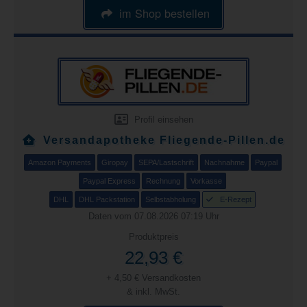
im Shop bestellen
Profil einsehen
Versandapotheke Fliegende-Pillen.de
Amazon Payments
Giropay
SEPA/Lastschrift
Nachnahme
Paypal
Paypal Express
Rechnung
Vorkasse
DHL
DHL Packstation
Selbstabholung
E-Rezept
Daten vom 07.08.2026 07:19 Uhr
Produktpreis
22,93 €
+ 4,50 € Versandkosten
& inkl. MwSt.