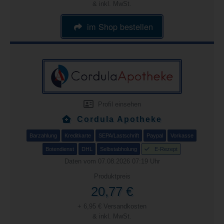
& inkl. MwSt.
im Shop bestellen
Profil einsehen
Cordula Apotheke
Barzahlung
Kreditkarte
SEPA/Lastschrift
Paypal
Vorkasse
Botendienst
DHL
Selbstabholung
E-Rezept
Daten vom 07.08.2026 07:19 Uhr
Produktpreis
20,77 €
+ 6,95 € Versandkosten
& inkl. MwSt.