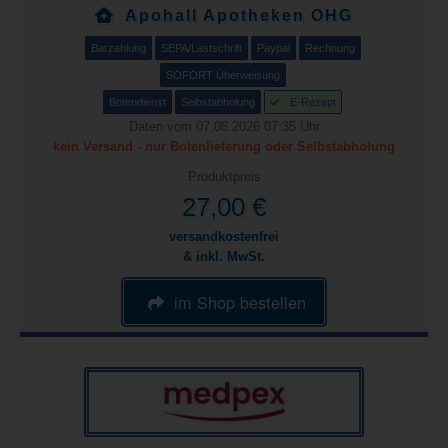
Apohall Apotheken OHG
Barzahlung
SEPA/Lastschrift
Paypal
Rechnung
SOFORT Überweisung
Botendienst
Selbstabholung
E-Rezept
Daten vom 07.08.2026 07:35 Uhr
kein Versand - nur Botenlieferung oder Selbstabholung
Produktpreis
27,00 €
versandkostenfrei
& inkl. MwSt.
im Shop bestellen