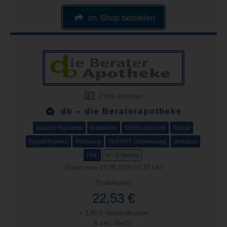
im Shop bestellen
Profil einsehen
db – die Beraterapotheke
Amazon Payments
Kreditkarte
SEPA/Lastschrift
Paypal
Paypal Express
Rechnung
SOFORT Überweisung
Vorkasse
DHL
E-Rezept
Daten vom 07.08.2026 07:33 Uhr
Produktpreis
22,53 €
+ 3,90 € Versandkosten
& inkl. MwSt.