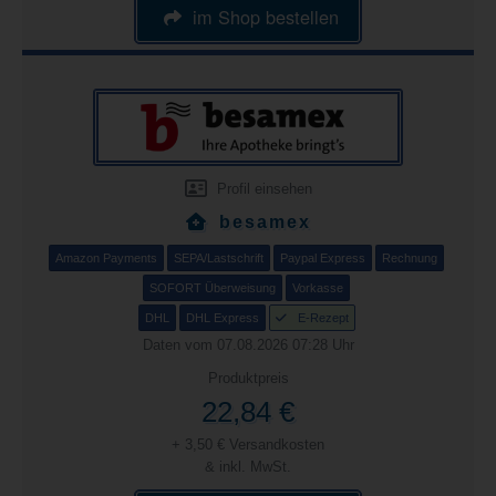
im Shop bestellen
Profil einsehen
besamex
Amazon Payments
SEPA/Lastschrift
Paypal Express
Rechnung
SOFORT Überweisung
Vorkasse
DHL
DHL Express
E-Rezept
Daten vom 07.08.2026 07:28 Uhr
Produktpreis
22,84 €
+ 3,50 € Versandkosten
& inkl. MwSt.