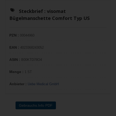
Steckbrief :
visomat
Bügelmanschette Comfort Typ US
PZN :
00044960
EAN :
4023368243052
ASIN :
B00KTD78O4
Menge :
1 ST
Anbieter :
Uebe Medical GmbH
Gebrauchs.Info PDF