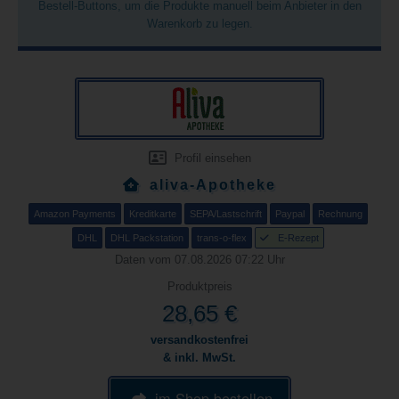
Bestell-Buttons, um die Produkte manuell beim Anbieter in den
Warenkorb zu legen.
Profil einsehen
aliva-Apotheke
Amazon Payments
Kreditkarte
SEPA/Lastschrift
Paypal
Rechnung
DHL
DHL Packstation
trans-o-flex
E-Rezept
Daten vom 07.08.2026 07:22 Uhr
Produktpreis
28,65 €
versandkostenfrei
& inkl. MwSt.
im Shop bestellen