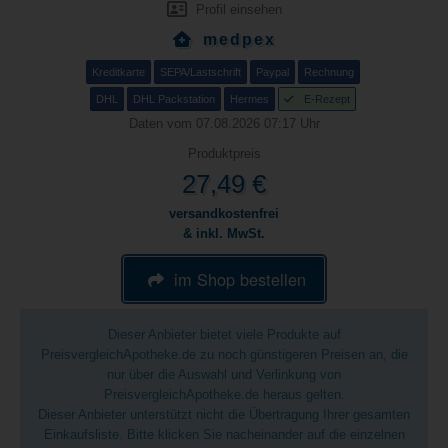
Profil einsehen
medpex
Kreditkarte
SEPA/Lastschrift
Paypal
Rechnung
DHL
DHL Packstation
Hermes
E-Rezept
Daten vom 07.08.2026 07:17 Uhr
Produktpreis
27,49 €
versandkostenfrei
& inkl. MwSt.
im Shop bestellen
Dieser Anbieter bietet viele Produkte auf
PreisvergleichApotheke.de zu noch günstigeren Preisen an, die
nur über die Auswahl und Verlinkung von
PreisvergleichApotheke.de heraus gelten.
Dieser Anbieter unterstützt nicht die Übertragung Ihrer gesamten
Einkaufsliste. Bitte klicken Sie nacheinander auf die einzelnen