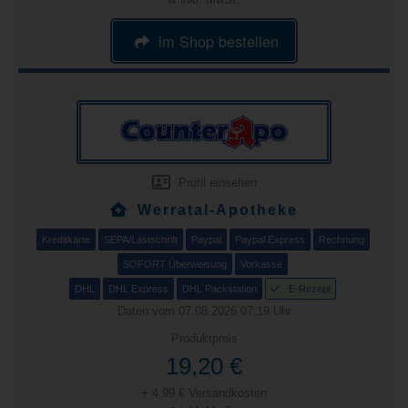
im Shop bestellen
Profil einsehen
Werratal-Apotheke
Kreditkarte
SEPA/Lastschrift
Paypal
Paypal Express
Rechnung
SOFORT Überweisung
Vorkasse
DHL
DHL Express
DHL Packstation
E-Rezept
Daten vom 07.08.2026 07:19 Uhr
Produktpreis
19,20 €
+ 4,99 € Versandkosten