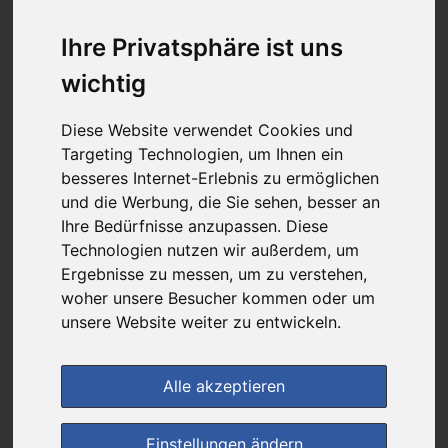
günstigster Produktpreis ab
17,69 €
Ihre Privatsphäre ist uns
wichtig
bei
Diese Website verwendet Cookies und
Healthii
Targeting Technologien, um Ihnen ein
+ 2,95 € Versandkosten
besseres Internet-Erlebnis zu ermöglichen
& inkl. MwSt.
und die Werbung, die Sie sehen, besser an
4
Ersparnis:
45
%
oder
14,29 €
Ihre Bedürfnisse anzupassen. Diese
Technologien nutzen wir außerdem, um
Preis pro 1 ST / 17,69 €
Ergebnisse zu messen, um zu verstehen,
Daten vom 07.08.2026 07:28 Uhr
woher unsere Besucher kommen oder um
unsere Website weiter zu entwickeln.
(0)
Jetzt bewerten!
Alle akzeptieren
im Shop bestellen
Einstellungen ändern