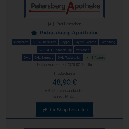
Profil einsehen
Petersberg-Apotheke
Kreditkarte
SEPA/Lastschrift
Paypal
Paypal Express
Rechnung
SOFORT Überweisung
Vorkasse
DHL
DHL Express
DHL Packstation
E-Rezept
Daten vom 06.08.2026 02:17 Uhr
Produktpreis
48,90 €
+ 4,99 € Versandkosten
& inkl. MwSt.
im Shop bestellen