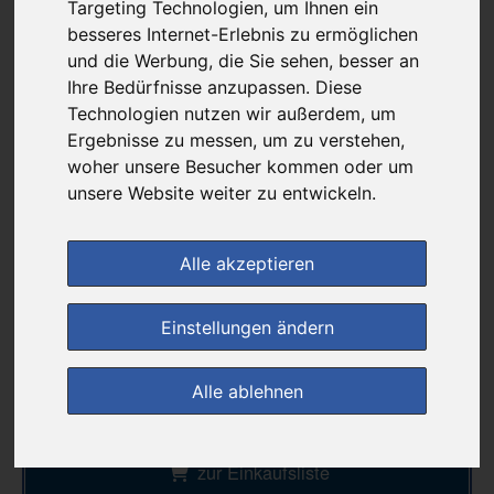
42,41 €
Targeting Technologien, um Ihnen ein
besseres Internet-Erlebnis zu ermöglichen
und die Werbung, die Sie sehen, besser an
Ihre Bedürfnisse anzupassen. Diese
bei
DIE NEUE APOTHEKE
Technologien nutzen wir außerdem, um
Ergebnisse zu messen, um zu verstehen,
kein Versand - nur Botenlieferung oder Selbstabholung
woher unsere Besucher kommen oder um
4
Ersparnis:
45
%
oder
34,09 €
unsere Website weiter zu entwickeln.
Preis pro 1 G / 1,06 €
Daten vom 06.08.2026 02:07 Uhr
Alle akzeptieren
Einstellungen ändern
(0)
Jetzt bewerten!
Alle ablehnen
im Shop bestellen
zur Einkaufsliste