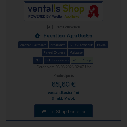
Profil einsehen
Forellen Apotheke
Amazon Payments
Kreditkarte
SEPA/Lastschrift
Paypal
Paypal Express
Vorkasse
DHL
DHL Packstation
E-Rezept
Daten vom 06.08.2026 02:07 Uhr
Produktpreis
65,60 €
versandkostenfrei
& inkl. MwSt.
im Shop bestellen