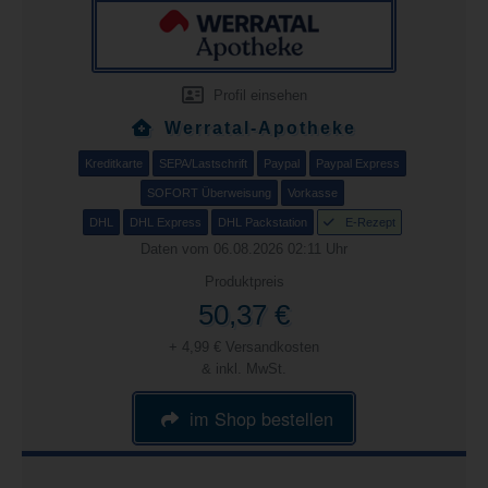
Profil einsehen
Werratal-Apotheke
Kreditkarte
SEPA/Lastschrift
Paypal
Paypal Express
SOFORT Überweisung
Vorkasse
DHL
DHL Express
DHL Packstation
E-Rezept
Daten vom 06.08.2026 02:11 Uhr
Produktpreis
50,37 €
+ 4,99 € Versandkosten
& inkl. MwSt.
im Shop bestellen