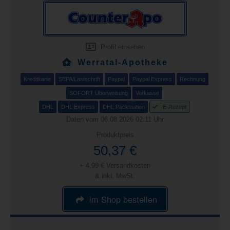
Profil einsehen
Werratal-Apotheke
Kreditkarte
SEPA/Lastschrift
Paypal
Paypal Express
Rechnung
SOFORT Überweisung
Vorkasse
DHL
DHL Express
DHL Packstation
E-Rezept
Daten vom 06.08.2026 02:11 Uhr
Produktpreis
50,37 €
+ 4,99 € Versandkosten
& inkl. MwSt.
im Shop bestellen