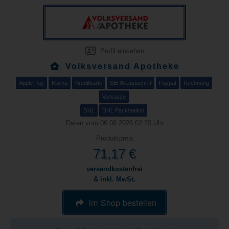
Profil einsehen
Volksversand Apotheke
Apple Pay
Klarna
Kreditkarte
SEPA/Lastschrift
Paypal
Rechnung
Vorkasse
DHL
DHL Packstation
Daten vom 06.08.2026 02:20 Uhr
Produktpreis
71,17 €
versandkostenfrei
& inkl. MwSt.
im Shop bestellen