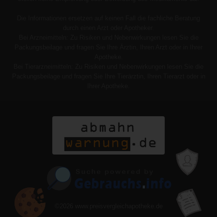
Die Informationen ersetzen auf keinen Fall die fachliche Beratung
durch einen Arzt oder Apotheker.
Bei Arzneimitteln: Zu Risiken und Nebenwirkungen lesen Sie die
Packungsbeilage und fragen Sie Ihre Ärztin, Ihren Arzt oder in Ihrer
Apotheke.
Bei Tierarzneimitteln: Zu Risiken und Nebenwirkungen lesen Sie die
Packungsbeilage und fragen Sie Ihre Tierärztin, Ihren Tierarzt oder in
Ihrer Apotheke.
©2026
www.preisvergleichapotheke.de