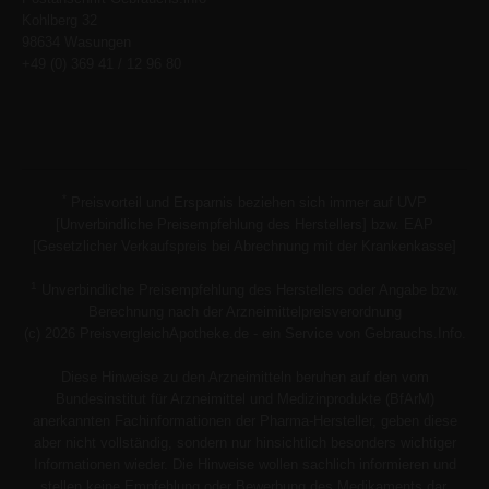
Kohlberg 32
98634 Wasungen
+49 (0) 369 41 / 12 96 80
*
Preisvorteil und Ersparnis beziehen sich immer auf UVP
[Unverbindliche Preisempfehlung des Herstellers] bzw. EAP
[Gesetzlicher Verkaufspreis bei Abrechnung mit der Krankenkasse]
1
Unverbindliche Preisempfehlung des Herstellers oder Angabe bzw.
Berechnung nach der Arzneimittelpreisverordnung
(c) 2026 PreisvergleichApotheke.de - ein Service von Gebrauchs.Info.
Diese Hinweise zu den Arzneimitteln beruhen auf den vom
Bundesinstitut für Arzneimittel und Medizinprodukte (BfArM)
anerkannten Fachinformationen der Pharma-Hersteller, geben diese
aber nicht vollständig, sondern nur hinsichtlich besonders wichtiger
Informationen wieder. Die Hinweise wollen sachlich informieren und
stellen keine Empfehlung oder Bewerbung des Medikaments dar.