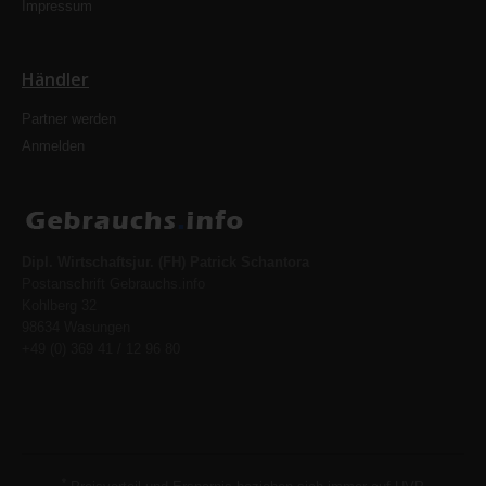
Impressum
Händler
Partner werden
Anmelden
Dipl. Wirtschaftsjur. (FH) Patrick Schantora
Postanschrift Gebrauchs.info
Kohlberg 32
98634 Wasungen
+49 (0) 369 41 / 12 96 80
*