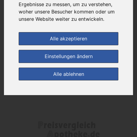
Das gewünschte Produkt ist derzeit bei keinem unserer Partner
Ergebnisse zu messen, um zu verstehen,
erhältlich.
woher unsere Besucher kommen oder um
unsere Website weiter zu entwickeln.
(0)
Jetzt bewerten!
Alle akzeptieren
zur Startseite
Einstellungen ändern
Preisalarm
Alle ablehnen