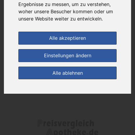
Das gewünschte Produkt ist derzeit bei keinem unserer Partner
Ergebnisse zu messen, um zu verstehen,
erhältlich.
woher unsere Besucher kommen oder um
unsere Website weiter zu entwickeln.
(0)
Jetzt bewerten!
Alle akzeptieren
zur Startseite
Einstellungen ändern
Preisalarm
Alle ablehnen