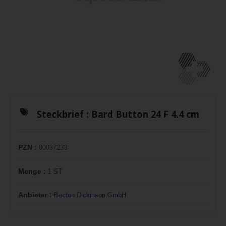
Steckbrief :
Bard Button 24 F 4.4 cm
PZN :
00037233
Menge :
1 ST
Anbieter :
Becton Dickinson GmbH