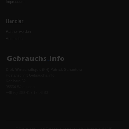
Impressum
Händler
Partner werden
Anmelden
Dipl. Wirtschaftsjur. (FH) Patrick Schantora
Postanschrift Gebrauchs.info
Kohlberg 32
98634 Wasungen
+49 (0) 369 41 / 12 96 80
*