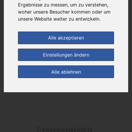
Ergebnisse zu messen, um zu verstehen,
woher unsere Besucher kommen oder um
Das gewünschte Produkt ist derzeit bei keinem unserer Partner
erhältlich.
unsere Website weiter zu entwickeln.
Alle akzeptieren
(0)
Jetzt bewerten!
Einstellungen ändern
zur Startseite
Alle ablehnen
Preisalarm