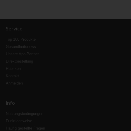
Service
Top 100 Produkte
Gesundheitsnews
Unsere Apo-Partner
Direktbestellung
Rubriken
Kontakt
Anmelden
Info
Nutzungsbedingungen
Funktionsweise
Häufig gestellte Fragen