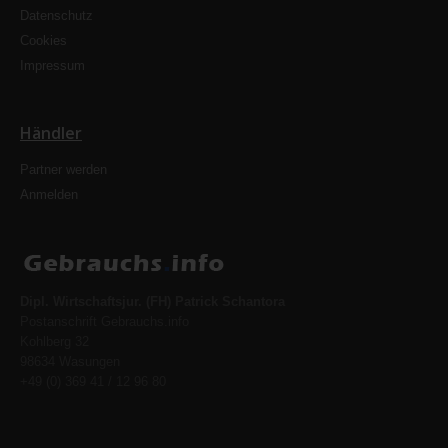
Datenschutz
Cookies
Impressum
Händler
Partner werden
Anmelden
Dipl. Wirtschaftsjur. (FH) Patrick Schantora
Postanschrift Gebrauchs.info
Kohlberg 32
98634 Wasungen
+49 (0) 369 41 / 12 96 80