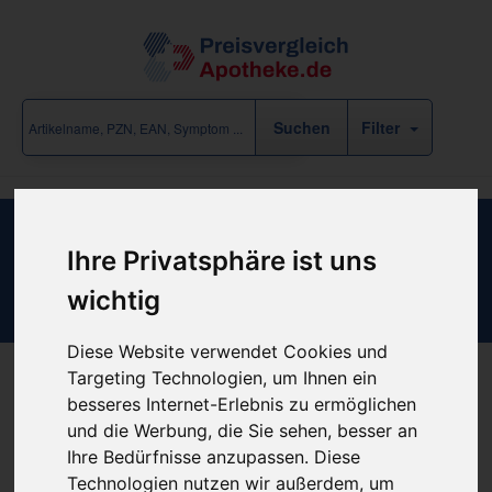
Filter
Bard Tri-Funnel Austausch Gastro-
Ihre Privatsphäre ist uns
Sonde 12f weiß
wichtig
Diese Website verwendet Cookies und
Targeting Technologien, um Ihnen ein
besseres Internet-Erlebnis zu ermöglichen
Produkt empfehlen
und die Werbung, die Sie sehen, besser an
Ihre Bedürfnisse anzupassen. Diese
Technologien nutzen wir außerdem, um
Kein Preis bekannt