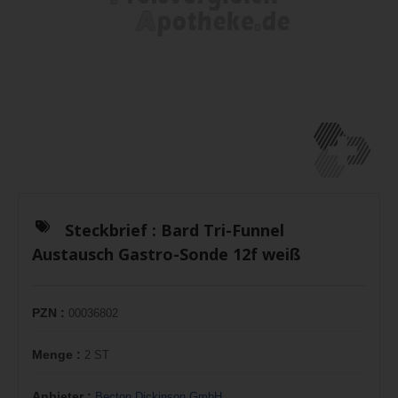
Steckbrief :
Bard Tri-Funnel
Austausch Gastro-Sonde 12f weiß
PZN :
00036802
Menge :
2 ST
Anbieter :
Becton Dickinson GmbH