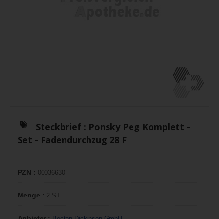
Steckbrief :
Ponsky Peg Komplett -
Set - Fadendurchzug 28 F
PZN :
00036630
Menge :
2 ST
Anbieter :
Becton Dickinson GmbH