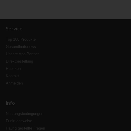
Service
Top 100 Produkte
Gesundheitsnews
Unsere Apo-Partner
Direktbestellung
Rubriken
Kontakt
Anmelden
Info
Nutzungsbedingungen
Funktionsweise
Häufig gestellte Fragen