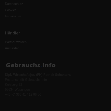
Datenschutz
Cookies
Impressum
Händler
Partner werden
Anmelden
Dipl. Wirtschaftsjur. (FH) Patrick Schantora
Postanschrift Gebrauchs.info
Kohlberg 32
98634 Wasungen
+49 (0) 369 41 / 12 96 80