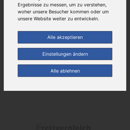
Ergebnisse zu messen, um zu verstehen,
woher unsere Besucher kommen oder um
Das gewünschte Produkt ist derzeit bei keinem unserer Partner
erhältlich.
unsere Website weiter zu entwickeln.
Alle akzeptieren
(0)
Jetzt bewerten!
Einstellungen ändern
zur Startseite
Alle ablehnen
Preisalarm