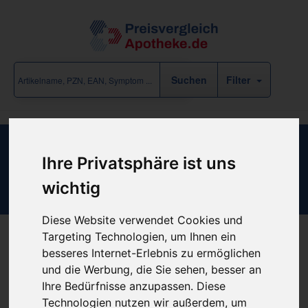
Filter
Ponsky Peg Komplett -Set -
Ihre Privatsphäre ist uns
Fadendurchzug 28 F
wichtig
Diese Website verwendet Cookies und
Targeting Technologien, um Ihnen ein
besseres Internet-Erlebnis zu ermöglichen
Produkt empfehlen
und die Werbung, die Sie sehen, besser an
Ihre Bedürfnisse anzupassen. Diese
Technologien nutzen wir außerdem, um
Kein Preis bekannt