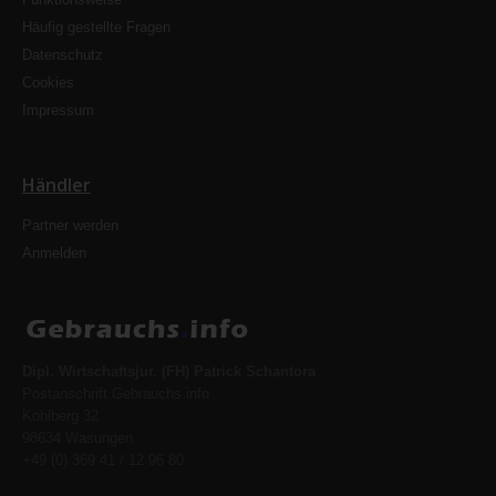
Häufig gestellte Fragen
Datenschutz
Cookies
Impressum
Händler
Partner werden
Anmelden
Dipl. Wirtschaftsjur. (FH) Patrick Schantora
Postanschrift Gebrauchs.info
Kohlberg 32
98634 Wasungen
+49 (0) 369 41 / 12 96 80