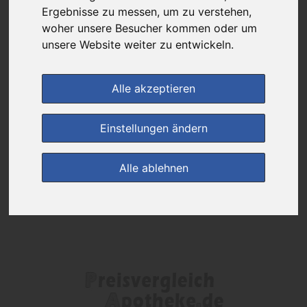
Das gewünschte Produkt ist derzeit bei keinem unserer Partner
Ergebnisse zu messen, um zu verstehen,
erhältlich.
woher unsere Besucher kommen oder um
unsere Website weiter zu entwickeln.
(0)
Jetzt bewerten!
Alle akzeptieren
zur Startseite
Einstellungen ändern
Preisalarm
Alle ablehnen