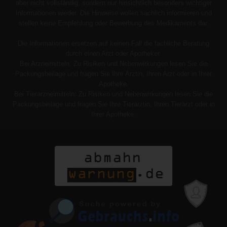
aber nicht vollständig, sondern nur hinsichtlich besonders wichtiger
Informationen wieder. Die Hinweise wollen sachlich informieren und
stellen keine Empfehlung oder Bewerbung des Medikaments dar.
Die Informationen ersetzen auf keinen Fall die fachliche Beratung
durch einen Arzt oder Apotheker.
Bei Arzneimitteln: Zu Risiken und Nebenwirkungen lesen Sie die
Packungsbeilage und fragen Sie Ihre Ärztin, Ihren Arzt oder in Ihrer
Apotheke.
Bei Tierarzneimitteln: Zu Risiken und Nebenwirkungen lesen Sie die
Packungsbeilage und fragen Sie Ihre Tierärztin, Ihren Tierarzt oder in
Ihrer Apotheke.