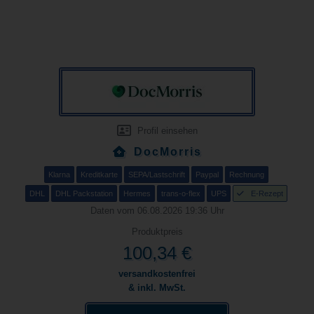
Profil einsehen
DocMorris
Klarna
Kreditkarte
SEPA/Lastschrift
Paypal
Rechnung
DHL
DHL Packstation
Hermes
trans-o-flex
UPS
E-Rezept
Daten vom 06.08.2026 19:36 Uhr
Produktpreis
100,34 €
versandkostenfrei
& inkl. MwSt.