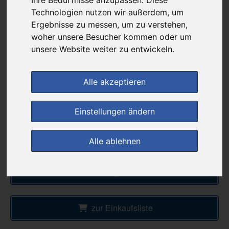
100,34 €
Technologien nutzen wir außerdem, um
Ergebnisse zu messen, um zu verstehen,
woher unsere Besucher kommen oder um
bei
unsere Website weiter zu entwickeln.
DocMorris
versandkostenfrei
& inkl. MwSt.
Alle akzeptieren
Preis pro 1 G / 0,40 €
Daten vom 06.08.2026 19:36 Uhr
Einstellungen ändern
Alle ablehnen
(0)
Jetzt bewerten!
im Shop bestellen
zur Einkaufsliste