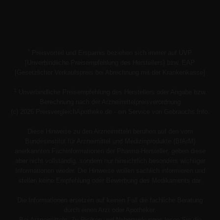
*
Preisvorteil und Ersparnis beziehen sich immer auf UVP
[Unverbindliche Preisempfehlung des Herstellers] bzw. EAP
[Gesetzlicher Verkaufspreis bei Abrechnung mit der Krankenkasse]
1
Unverbindliche Preisempfehlung des Herstellers oder Angabe bzw.
Berechnung nach der Arzneimittelpreisverordnung
(c) 2026 PreisvergleichApotheke.de - ein Service von Gebrauchs.Info.
Diese Hinweise zu den Arzneimitteln beruhen auf den vom
Bundesinstitut für Arzneimittel und Medizinprodukte (BfArM)
anerkannten Fachinformationen der Pharma-Hersteller, geben diese
aber nicht vollständig, sondern nur hinsichtlich besonders wichtiger
Informationen wieder. Die Hinweise wollen sachlich informieren und
stellen keine Empfehlung oder Bewerbung des Medikaments dar.
Die Informationen ersetzen auf keinen Fall die fachliche Beratung
durch einen Arzt oder Apotheker.
Bei Arzneimitteln: Zu Risiken und Nebenwirkungen lesen Sie die