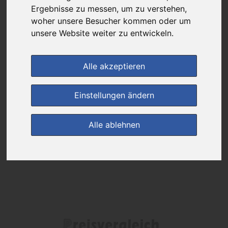
Ergebnisse zu messen, um zu verstehen,
Das gewünschte Produkt ist derzeit bei keinem unserer Partner
woher unsere Besucher kommen oder um
erhältlich.
unsere Website weiter zu entwickeln.
Alle akzeptieren
(0)
Jetzt bewerten!
Einstellungen ändern
zur Startseite
Alle ablehnen
Preisalarm