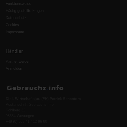
Funktionsweise
Häufig gestellte Fragen
Datenschutz
Cookies
Impressum
Händler
Partner werden
Anmelden
Dipl. Wirtschaftsjur. (FH) Patrick Schantora
Postanschrift Gebrauchs.info
Kohlberg 32
98634 Wasungen
+49 (0) 369 41 / 12 96 80