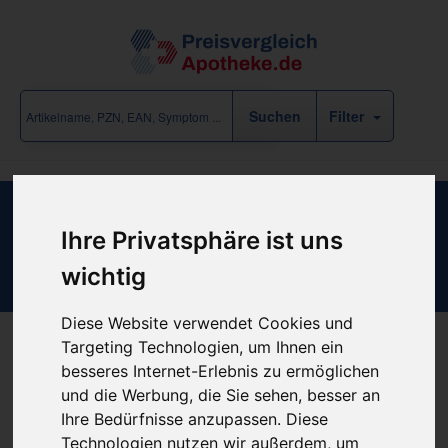
Filter
Einweg Bauchtuch 10x90cm 4fach
Ihre Privatsphäre ist uns
Vorgewaschen Weiss
wichtig
Diese Website verwendet Cookies und
Targeting Technologien, um Ihnen ein
besseres Internet-Erlebnis zu ermöglichen
Produkt empfehlen
und die Werbung, die Sie sehen, besser an
Ihre Bedürfnisse anzupassen. Diese
Technologien nutzen wir außerdem, um
Kein Preis bekannt