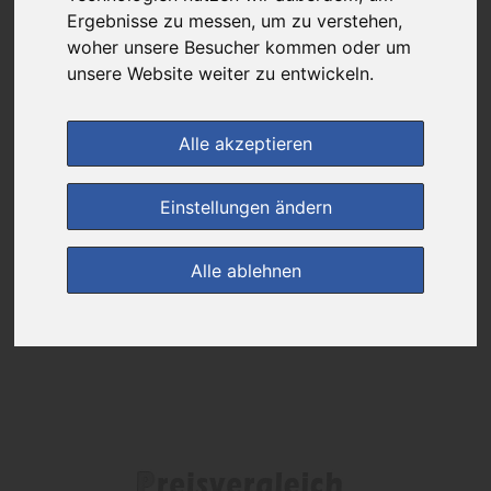
Ergebnisse zu messen, um zu verstehen,
Das gewünschte Produkt ist derzeit bei keinem unserer Partner
woher unsere Besucher kommen oder um
erhältlich.
unsere Website weiter zu entwickeln.
Alle akzeptieren
(0)
Jetzt bewerten!
Einstellungen ändern
zur Startseite
Alle ablehnen
Preisalarm