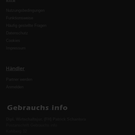
Nutzungsbedingungen
Funktionsweise
Häufig gestellte Fragen
Datenschutz
Cookies
Impressum
Händler
Partner werden
Anmelden
Dipl. Wirtschaftsjur. (FH) Patrick Schantora
Postanschrift Gebrauchs.info
Kohlberg 32