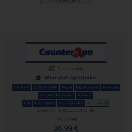
Profil einsehen
Werratal-Apotheke
Kreditkarte
SEPA/Lastschrift
Paypal
Paypal Express
Rechnung
SOFORT Überweisung
Vorkasse
DHL
DHL Express
DHL Packstation
E-Rezept
Daten vom 06.08.2026 18:13 Uhr
Produktpreis
36,99 €