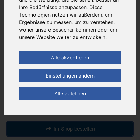
günstigster Produktpreis ab
Ihre Bedürfnisse anzupassen. Diese
36,99 €
Technologien nutzen wir außerdem, um
Ergebnisse zu messen, um zu verstehen,
woher unsere Besucher kommen oder um
bei
unsere Website weiter zu entwickeln.
Werratal-Apotheke
+ 4,99 € Versandkosten
& inkl. MwSt.
Alle akzeptieren
4
Ersparnis:
23
%
oder
11,16 €
Einstellungen ändern
Preis pro 1 ST / 3,70 €
Daten vom 06.08.2026 18:13 Uhr
Alle ablehnen
(0)
Jetzt bewerten!
im Shop bestellen