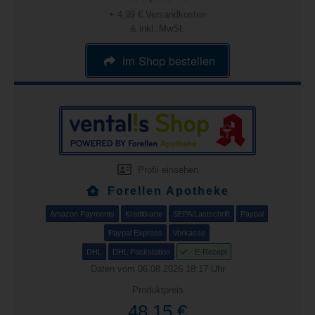
+ 4,99 € Versandkosten
& inkl. MwSt.
im Shop bestellen
Profil einsehen
Forellen Apotheke
Amazon Payments
Kreditkarte
SEPA/Lastschrift
Paypal
Paypal Express
Vorkasse
DHL
DHL Packstation
E-Rezept
Daten vom 06.08.2026 18:17 Uhr
Produktpreis
48,15 €