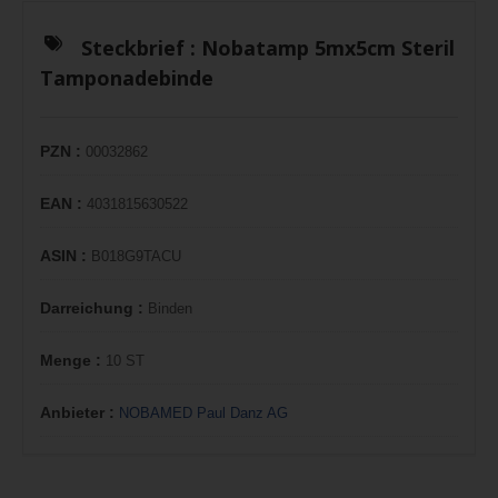
Steckbrief :
Nobatamp 5mx5cm Steril
Tamponadebinde
PZN :
00032862
EAN :
4031815630522
ASIN :
B018G9TACU
Darreichung :
Binden
Menge :
10 ST
Anbieter :
NOBAMED Paul Danz AG