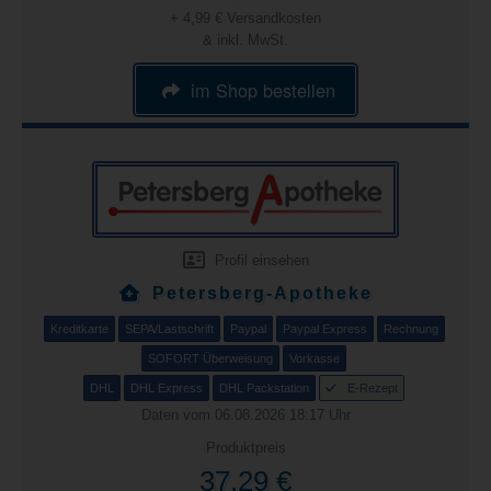
+ 4,99 € Versandkosten
& inkl. MwSt.
im Shop bestellen
Profil einsehen
Petersberg-Apotheke
Kreditkarte
SEPA/Lastschrift
Paypal
Paypal Express
Rechnung
SOFORT Überweisung
Vorkasse
DHL
DHL Express
DHL Packstation
E-Rezept
Daten vom 06.08.2026 18:17 Uhr
Produktpreis
37,29 €