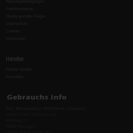
Nutzungsbedingungen
Funktionsweise
Häufig gestellte Fragen
Datenschutz
Cookies
Impressum
Händler
Partner werden
Anmelden
Dipl. Wirtschaftsjur. (FH) Patrick Schantora
Postanschrift Gebrauchs.info
Kohlberg 32
98634 Wasungen
+49 (0) 369 41 / 12 96 80