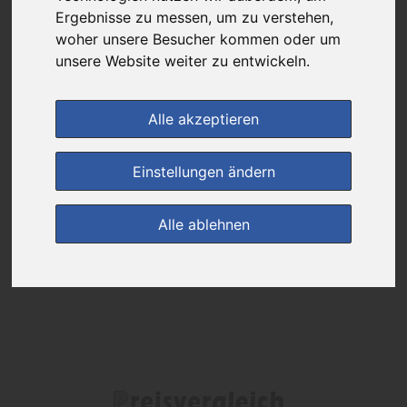
Ergebnisse zu messen, um zu verstehen,
Das gewünschte Produkt ist derzeit bei keinem unserer Partner
woher unsere Besucher kommen oder um
erhältlich.
unsere Website weiter zu entwickeln.
Alle akzeptieren
(0)
Jetzt bewerten!
Einstellungen ändern
zur Startseite
Alle ablehnen
Preisalarm