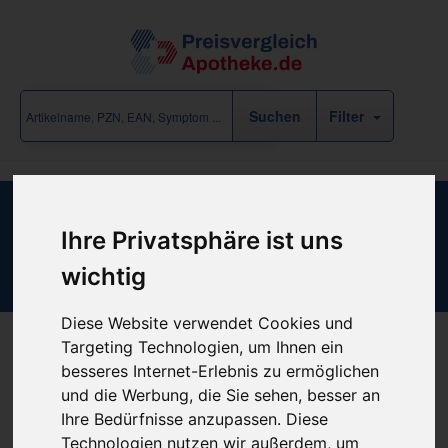
Filter
Sanabelle Absaugkatheter L 30cm
Ihre Privatsphäre ist uns
weich Ch16
wichtig
Diese Website verwendet Cookies und
Targeting Technologien, um Ihnen ein
besseres Internet-Erlebnis zu ermöglichen
Produkt empfehlen
und die Werbung, die Sie sehen, besser an
Ihre Bedürfnisse anzupassen. Diese
Technologien nutzen wir außerdem, um
Kein Preis bekannt