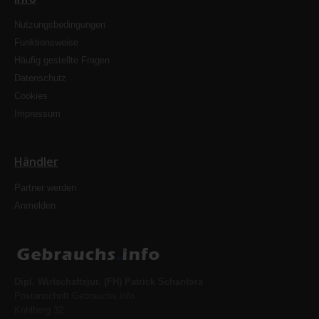
Nutzungsbedingungen
Funktionsweise
Häufig gestellte Fragen
Datenschutz
Cookies
Impressum
Händler
Partner werden
Anmelden
Dipl. Wirtschaftsjur. (FH) Patrick Schantora
Postanschrift Gebrauchs.info
Kohlberg 32