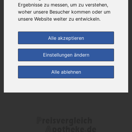
Das gewünschte Produkt ist derzeit bei keinem unserer Partner
Ergebnisse zu messen, um zu verstehen,
erhältlich.
woher unsere Besucher kommen oder um
unsere Website weiter zu entwickeln.
(0)
Jetzt bewerten!
Alle akzeptieren
zur Startseite
Einstellungen ändern
Preisalarm
Alle ablehnen