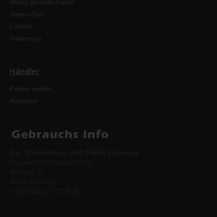
Häufig gestellte Fragen
Datenschutz
Cookies
Impressum
Händler
Partner werden
Anmelden
Dipl. Wirtschaftsjur. (FH) Patrick Schantora
Postanschrift Gebrauchs.info
Kohlberg 32
98634 Wasungen
+49 (0) 369 41 / 12 96 80