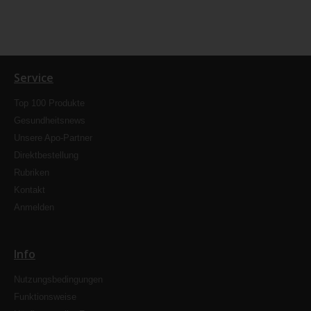
Service
Top 100 Produkte
Gesundheitsnews
Unsere Apo-Partner
Direktbestellung
Rubriken
Kontakt
Anmelden
Info
Nutzungsbedingungen
Funktionsweise