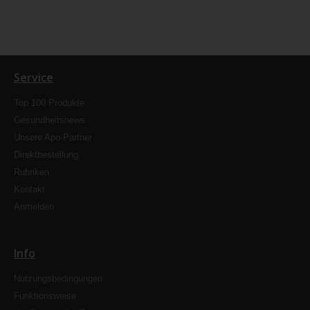
Service
Top 100 Produkte
Gesundheitsnews
Unsere Apo-Partner
Direktbestellung
Rubriken
Kontakt
Anmelden
Info
Nutzungsbedingungen
Funktionsweise