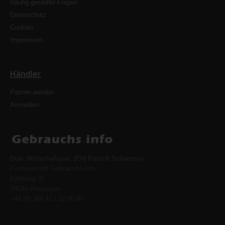
Häufig gestellte Fragen
Datenschutz
Cookies
Impressum
Händler
Partner werden
Anmelden
Dipl. Wirtschaftsjur. (FH) Patrick Schantora
Postanschrift Gebrauchs.info
Kohlberg 32
98634 Wasungen
+49 (0) 369 41 / 12 96 80