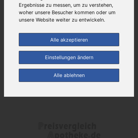
Das gewünschte Produkt ist derzeit bei keinem unserer Partner
Ergebnisse zu messen, um zu verstehen,
erhältlich.
woher unsere Besucher kommen oder um
unsere Website weiter zu entwickeln.
(0)
Jetzt bewerten!
Alle akzeptieren
zur Startseite
Einstellungen ändern
Preisalarm
Alle ablehnen