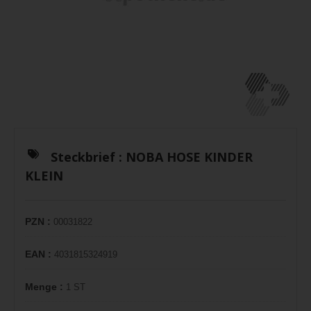
Steckbrief :
NOBA HOSE KINDER
KLEIN
PZN :
00031822
EAN :
4031815324919
Menge :
1 ST