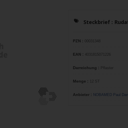
Steckbrief :
Rudaf
PZN :
00031348
EAN :
4031815071226
Darreichung :
Pflaster
Menge :
12 ST
Anbieter :
NOBAMED Paul Dan