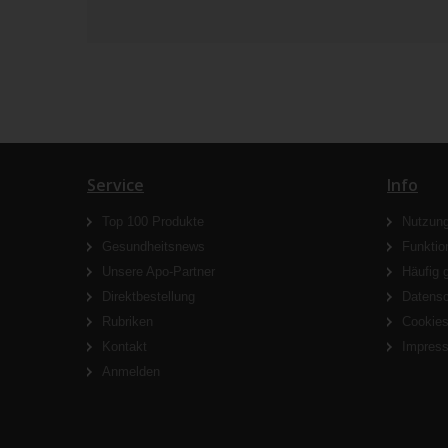
Service
Info
Top 100 Produkte
Nutzun
Gesundheitsnews
Funktio
Unsere Apo-Partner
Häufig 
Direktbestellung
Datens
Rubriken
Cookie
Kontakt
Impres
Anmelden