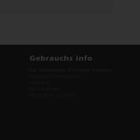
Dipl. Wirtschaftsjur. (FH) Patrick Schantora
Postanschrift Gebrauchs.info
Kohlberg 32
98634 Wasungen
+49 (0) 369 41 / 12 96 80