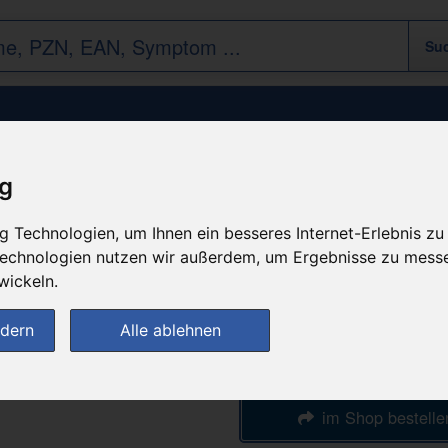
Rudafix 9mx2.50cm Fixierpflaster
ig
 Technologien, um Ihnen ein besseres Internet-Erlebnis zu
n
günstigster Produktpreis a
 Technologien nutzen wir außerdem, um Ergebnisse zu mess
15,47 
wickeln.
ndern
Alle ablehnen
bei
DocMorris
im Shop bestelle