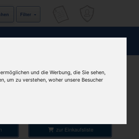
Filter
 ermöglichen und die Werbung, die Sie sehen,
b
+ 3,99 € Versandkosten
en, um zu verstehen, woher unsere Besucher
& inkl. MwSt.
€
4
Ersparnis:
79
%
oder
58,93 €
Preis pro 1 ST / 1,29 €
Daten vom 07.08.2026 21:40 Uhr
n
zur Einkaufsliste