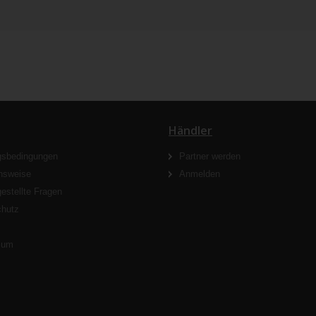
Händler
gsbedingungen
Partner werden
nsweise
Anmelden
gestellte Fragen
chutz
s
sum