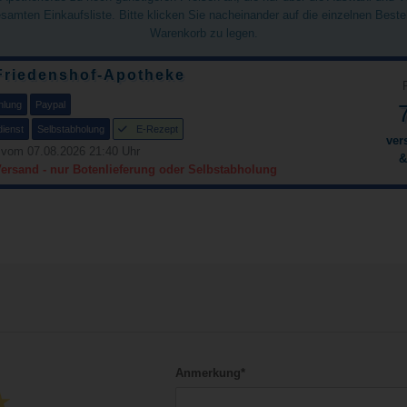
gesamten Einkaufsliste. Bitte klicken Sie nacheinander auf die einzelnen Best
Warenkorb zu legen.
Friedenshof-Apotheke
hlung
Paypal
dienst
Selbstabholung
E-Rezept
ver
 vom 07.08.2026 21:40 Uhr
&
Versand - nur Botenlieferung oder Selbstabholung
Anmerkung*