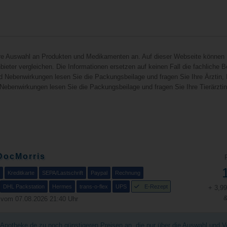
hre Auswahl an Produkten und Medikamenten an. Auf dieser Webseite können 
ieter vergleichen. Die Informationen ersetzen auf keinen Fall die fachliche B
d Nebenwirkungen lesen Sie die Packungsbeilage und fragen Sie Ihre Ärztin, I
 Nebenwirkungen lesen Sie die Packungsbeilage und fragen Sie Ihre Tierärztin, 
DocMorris
Kreditkarte
SEPA/Lastschrift
Paypal
Rechnung
DHL Packstation
Hermes
trans-o-flex
UPS
E-Rezept
+ 3,9
&
 vom 07.08.2026 21:40 Uhr
chApotheke.de zu noch günstigeren Preisen an, die nur über die Auswahl und 