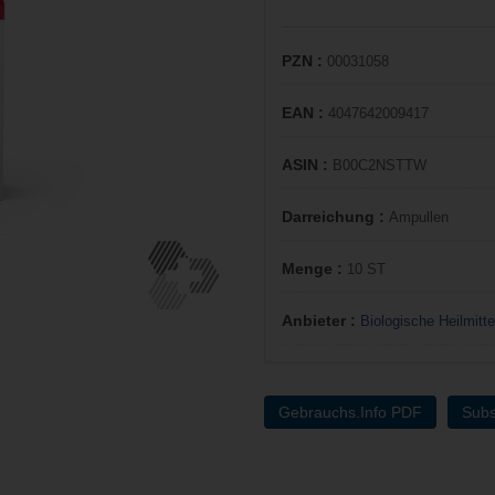
PZN :
00031058
EAN :
4047642009417
ASIN :
B00C2NSTTW
Darreichung :
Ampullen
Menge :
10 ST
Anbieter :
Biologische Heilmit
Gebrauchs.Info PDF
Subs