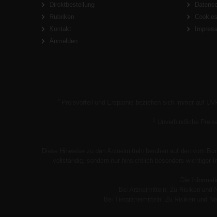
Direktbestellung
Datens
Rubriken
Cookie
Kontakt
Impres
Anmelden
*
Preisvorteil und Ersparnis beziehen sich immer auf UV
1
Unverbindliche Preis
Diese Hinweise zu den Arzneimitteln beruhen auf den vom Bund
vollständig, sondern nur hinsichtlich besonders wichtiger
Die Informati
Bei Arzneimitteln: Zu Risiken und 
Bei Tierarzneimitteln: Zu Risiken und Ne