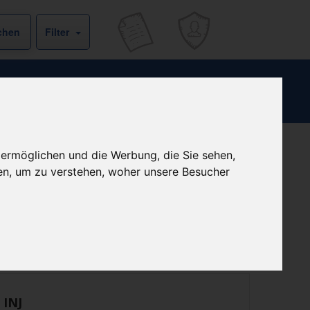
Filter
 ermöglichen und die Werbung, die Sie sehen,
Kein Preis bekannt
en, um zu verstehen, woher unsere Besucher
ist derzeit bei keinem unserer Partner erhältlich.
Preisalarm
 INJ