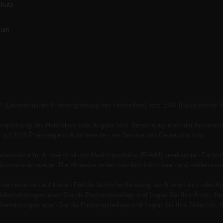
chutz
s
sum
P [Unverbindliche Preisempfehlung des Herstellers] bzw. EAP [Gesetzlicher 
empfehlung des Herstellers oder Angabe bzw. Berechnung nach der Arzneimitt
(c) 2026 PreisvergleichApotheke.de - ein Service von Gebrauchs.Info.
esinstitut für Arzneimittel und Medizinprodukte (BfArM) anerkannten Fachinf
 Informationen wieder. Die Hinweise wollen sachlich informieren und stellen
onen ersetzen auf keinen Fall die fachliche Beratung durch einen Arzt oder Ap
Nebenwirkungen lesen Sie die Packungsbeilage und fragen Sie Ihre Ärztin, Ihre
benwirkungen lesen Sie die Packungsbeilage und fragen Sie Ihre Tierärztin, Ih