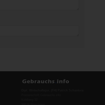
Dipl. Wirtschaftsjur. (FH) Patrick Schantora
Postanschrift Gebrauchs.info
Kohlberg 32
98634 Wasungen