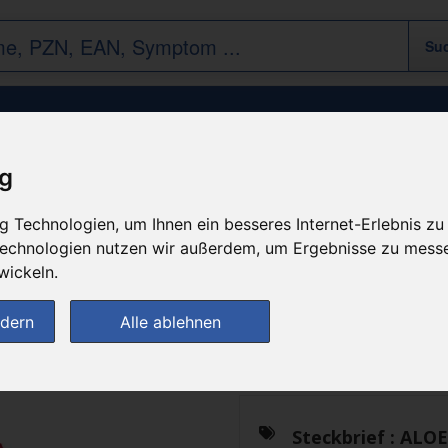
ALOE INJ
ig
 Technologien, um Ihnen ein besseres Internet-Erlebnis zu
n
 Technologien nutzen wir außerdem, um Ergebnisse zu mess
wickeln.
Das gewünschte Produkt 
ndern
Alle ablehnen
zur Startseite
Steckbrief :
ALOE