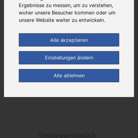
Ergebnisse zu messen, um zu verstehen,
Das gewünschte Produkt ist derzeit bei keinem unserer Partner
woher unsere Besucher kommen oder um
erhältlich.
unsere Website weiter zu entwickeln.
Alle akzeptieren
(0)
Jetzt bewerten!
Einstellungen ändern
zur Startseite
Alle ablehnen
Preisalarm