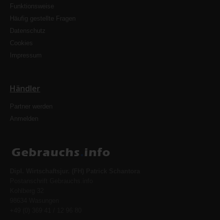
Funktionsweise
Häufig gestellte Fragen
Datenschutz
Cookies
Impressum
Händler
Partner werden
Anmelden
Dipl. Wirtschaftsjur. (FH) Patrick Schantora
Postanschrift Gebrauchs.info
Kohlberg 32
98634 Wasungen
+49 (0) 369 41 / 12 96 80