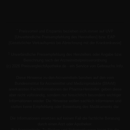
*
Preisvorteil und Ersparnis beziehen sich immer auf UVP
[Unverbindliche Preisempfehlung des Herstellers] bzw. EAP
[Gesetzlicher Verkaufspreis bei Abrechnung mit der Krankenkasse]
1
Unverbindliche Preisempfehlung des Herstellers oder Angabe bzw.
Berechnung nach der Arzneimittelpreisverordnung
(c) 2026 PreisvergleichApotheke.de - ein Service von Gebrauchs.Info.
Diese Hinweise zu den Arzneimitteln beruhen auf den vom
Bundesinstitut für Arzneimittel und Medizinprodukte (BfArM)
anerkannten Fachinformationen der Pharma-Hersteller, geben diese
aber nicht vollständig, sondern nur hinsichtlich besonders wichtiger
Informationen wieder. Die Hinweise wollen sachlich informieren und
stellen keine Empfehlung oder Bewerbung des Medikaments dar.
Die Informationen ersetzen auf keinen Fall die fachliche Beratung
durch einen Arzt oder Apotheker.
Bei Arzneimitteln: Zu Risiken und Nebenwirkungen lesen Sie die