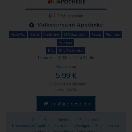
Profil einsehen
Volksversand Apotheke
Apple Pay
Klarna
Kreditkarte
SEPA/Lastschrift
Paypal
Rechnung
Vorkasse
DHL
DHL Packstation
Daten vom 07.08.2026 15:21 Uhr
Produktpreis
5,99 €
+ 3,49 € Versandkosten
& inkl. MwSt.
im Shop bestellen
Dieser Anbieter bietet viele Produkte auf
PreisvergleichApotheke.de zu noch günstigeren Preisen an, die
nur über die Auswahl und Verlinkung von