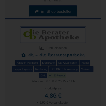
& inkl. MwSt.
im Shop bestellen
Profil einsehen
db – die Beraterapotheke
Amazon Payments
Kreditkarte
SEPA/Lastschrift
Paypal
Paypal Express
Rechnung
SOFORT Überweisung
Vorkasse
DHL
E-Rezept
Daten vom 07.08.2026 15:27 Uhr
Produktpreis
4,86 €
+ 3,90 € Versandkosten