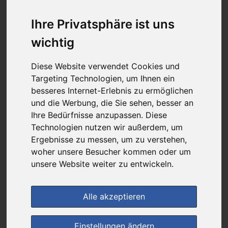
4,43 €
Ihre Privatsphäre ist uns
wichtig
bei
DIE NEUE APOTHEKE
kein Versand - nur Botenlieferung oder Selbstabholung
Diese Website verwendet Cookies und
Targeting Technologien, um Ihnen ein
4
Ersparnis:
39
%
oder
2,80 €
besseres Internet-Erlebnis zu ermöglichen
und die Werbung, die Sie sehen, besser an
Preis pro 1 ST / 0,44 €
Ihre Bedürfnisse anzupassen. Diese
Daten vom 07.08.2026 15:30 Uhr
Technologien nutzen wir außerdem, um
Ergebnisse zu messen, um zu verstehen,
woher unsere Besucher kommen oder um
(0)
Jetzt bewerten!
unsere Website weiter zu entwickeln.
im Shop bestellen
Alle akzeptieren
zur Einkaufsliste
Einstellungen ändern