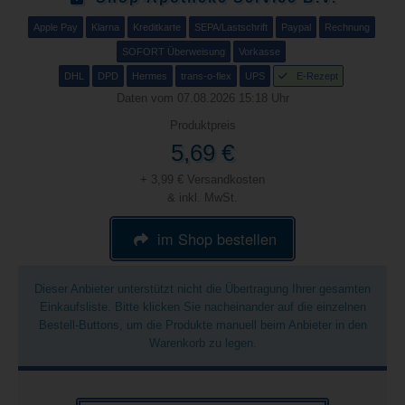
Apple Pay
Klarna
Kreditkarte
SEPA/Lastschrift
Paypal
Rechnung
SOFORT Überweisung
Vorkasse
DHL
DPD
Hermes
trans-o-flex
UPS
E-Rezept
Daten vom 07.08.2026 15:18 Uhr
Produktpreis
5,69 €
+ 3,99 € Versandkosten
& inkl. MwSt.
im Shop bestellen
Dieser Anbieter unterstützt nicht die Übertragung Ihrer gesamten
Einkaufsliste. Bitte klicken Sie nacheinander auf die einzelnen
Bestell-Buttons, um die Produkte manuell beim Anbieter in den
Warenkorb zu legen.