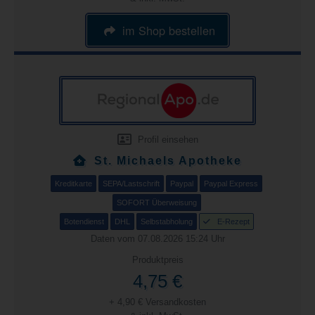
im Shop bestellen
Profil einsehen
St. Michaels Apotheke
Kreditkarte
SEPA/Lastschrift
Paypal
Paypal Express
SOFORT Überweisung
Botendienst
DHL
Selbstabholung
E-Rezept
Daten vom 07.08.2026 15:24 Uhr
Produktpreis
4,75 €
+ 4,90 € Versandkosten