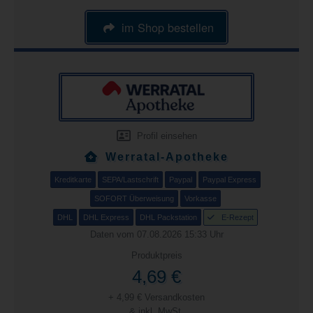
im Shop bestellen
Profil einsehen
Werratal-Apotheke
Kreditkarte
SEPA/Lastschrift
Paypal
Paypal Express
SOFORT Überweisung
Vorkasse
DHL
DHL Express
DHL Packstation
E-Rezept
Daten vom 07.08.2026 15:33 Uhr
Produktpreis
4,69 €
+ 4,99 € Versandkosten
& inkl. MwSt.