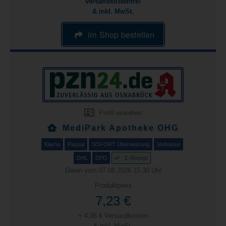
versandkostenfrei
& inkl. MwSt.
im Shop bestellen
Profil einsehen
MediPark Apotheke OHG
Klarna
Paypal
SOFORT Überweisung
Vorkasse
DHL
DPD
E-Rezept
Daten vom 07.08.2026 15:30 Uhr
Produktpreis
7,23 €
+ 4,95 € Versandkosten
& inkl. MwSt.