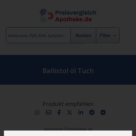
Filter
Ballistol öl Tuch
Produkt empfehlen
günstigster Produktpreis ab