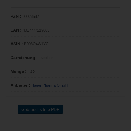
PZN :
00028582
EAN :
4017777219005
ASIN :
B008O4W1YC
Darreichung :
Tuecher
Menge :
10 ST
Anbieter :
Hager Pharma GmbH
Gebrauchs.Info PDF