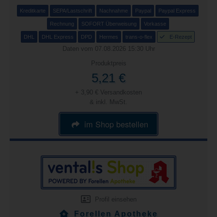
Kreditkarte
SEPA/Lastschrift
Nachnahme
Paypal
Paypal Express
Rechnung
SOFORT Überweisung
Vorkasse
DHL
DHL Express
DPD
Hermes
trans-o-flex
E-Rezept
Daten vom 07.08.2026 15:30 Uhr
Produktpreis
5,21 €
+ 3,90 € Versandkosten
& inkl. MwSt.
im Shop bestellen
Profil einsehen
Forellen Apotheke