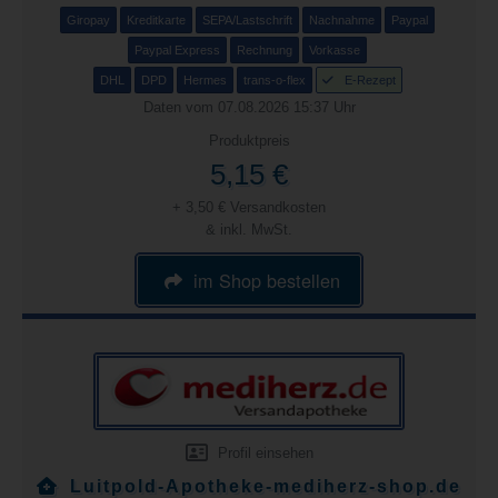
Giropay
Kreditkarte
SEPA/Lastschrift
Nachnahme
Paypal
Paypal Express
Rechnung
Vorkasse
DHL
DPD
Hermes
trans-o-flex
E-Rezept
Daten vom 07.08.2026 15:37 Uhr
Produktpreis
5,15 €
+ 3,50 € Versandkosten
& inkl. MwSt.
im Shop bestellen
Profil einsehen
Luitpold-Apotheke-mediherz-shop.de