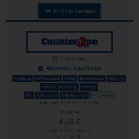
im Shop bestellen
Profil einsehen
Werratal-Apotheke
Kreditkarte
SEPA/Lastschrift
Paypal
Paypal Express
Rechnung
SOFORT Überweisung
Vorkasse
DHL
DHL Express
DHL Packstation
E-Rezept
Daten vom 07.08.2026 15:33 Uhr
Produktpreis
4,53 €
+ 4,99 € Versandkosten
& inkl. MwSt.