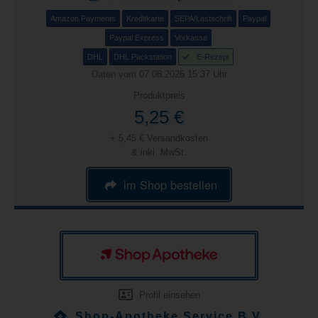
Amazon Payments
Kreditkarte
SEPA/Lastschrift
Paypal
Paypal Express
Vorkasse
DHL
DHL Packstation
E-Rezept
Daten vom 07.08.2026 15:37 Uhr
Produktpreis
5,25 €
+ 5,45 € Versandkosten
& inkl. MwSt.
im Shop bestellen
Profil einsehen
Shop-Apotheke Service B.V.