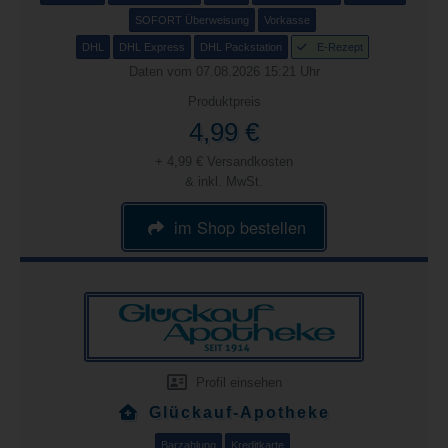
SOFORT Überweisung
Vorkasse
DHL
DHL Express
DHL Packstation
E-Rezept
Daten vom 07.08.2026 15:21 Uhr
Produktpreis
4,99 €
+ 4,99 € Versandkosten
& inkl. MwSt.
im Shop bestellen
Profil einsehen
Glückauf-Apotheke
Barzahlung
Kreditkarte