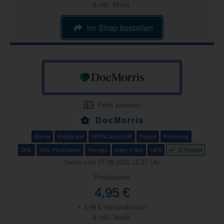
& inkl. MwSt.
im Shop bestellen
Profil einsehen
DocMorris
Klarna
Kreditkarte
SEPA/Lastschrift
Paypal
Rechnung
DHL
DHL Packstation
Hermes
trans-o-flex
UPS
E-Rezept
Daten vom 07.08.2026 15:27 Uhr
Produktpreis
4,95 €
+ 3,99 € Versandkosten
& inkl. MwSt.