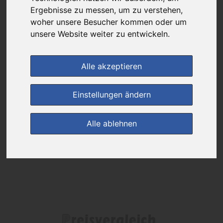
Ergebnisse zu messen, um zu verstehen,
Das gewünschte Produkt ist derzeit bei keinem unserer Partner
woher unsere Besucher kommen oder um
erhältlich.
unsere Website weiter zu entwickeln.
Alle akzeptieren
(0)
Jetzt bewerten!
Einstellungen ändern
zur Startseite
Alle ablehnen
Preisalarm