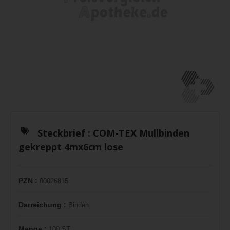
Steckbrief :
COM-TEX Mullbinden
gekreppt 4mx6cm lose
PZN :
00026815
Darreichung :
Binden
Menge :
100 ST