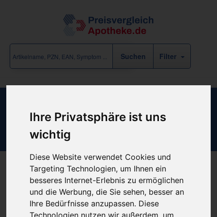
Filter
COM-TEX Mullbinden gekreppt
Ihre Privatsphäre ist uns
4mx6cm lose
wichtig
Diese Website verwendet Cookies und
Targeting Technologien, um Ihnen ein
besseres Internet-Erlebnis zu ermöglichen
Produkt empfehlen
und die Werbung, die Sie sehen, besser an
Ihre Bedürfnisse anzupassen. Diese
Technologien nutzen wir außerdem, um
Kein Preis bekannt