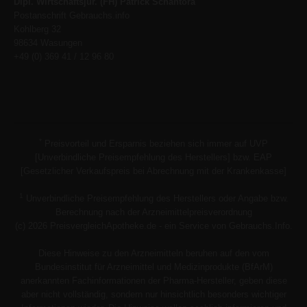
Dipl. Wirtschaftsjur. (FH) Patrick Schantora
Postanschrift Gebrauchs.info
Kohlberg 32
98634 Wasungen
+49 (0) 369 41 / 12 96 80
*
Preisvorteil und Ersparnis beziehen sich immer auf UVP
[Unverbindliche Preisempfehlung des Herstellers] bzw. EAP
[Gesetzlicher Verkaufspreis bei Abrechnung mit der Krankenkasse]
1
Unverbindliche Preisempfehlung des Herstellers oder Angabe bzw.
Berechnung nach der Arzneimittelpreisverordnung
(c) 2026 PreisvergleichApotheke.de - ein Service von Gebrauchs.Info.
Diese Hinweise zu den Arzneimitteln beruhen auf den vom
Bundesinstitut für Arzneimittel und Medizinprodukte (BfArM)
anerkannten Fachinformationen der Pharma-Hersteller, geben diese
aber nicht vollständig, sondern nur hinsichtlich besonders wichtiger