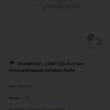
Steckbrief :
COM-TEX Frottee
Polsterschlauch 5mx6cm Rolle
PZN :
00026206
Menge :
1 ST
Anbieter :
medichem Vertriebs-GmbH