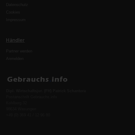
Datenschutz
Cookies
Impressum
Händler
Partner werden
Anmelden
Dipl. Wirtschaftsjur. (FH) Patrick Schantora
Postanschrift Gebrauchs.info
Kohlberg 32
98634 Wasungen
+49 (0) 369 41 / 12 96 80