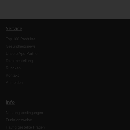
Service
Top 100 Produkte
Gesundheitsnews
Unsere Apo-Partner
Direktbestellung
Rubriken
Kontakt
Anmelden
Info
Nutzungsbedingungen
Funktionsweise
Häufig gestellte Fragen