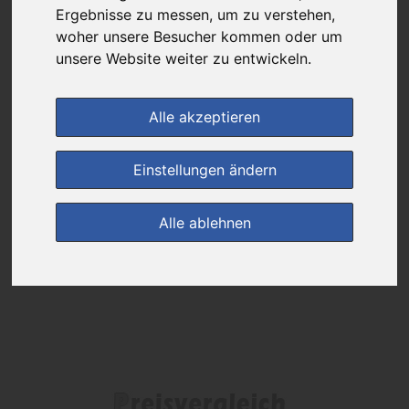
Ergebnisse zu messen, um zu verstehen,
woher unsere Besucher kommen oder um
Das gewünschte Produkt ist derzeit bei keinem unserer Partner
erhältlich.
unsere Website weiter zu entwickeln.
Alle akzeptieren
(0)
Jetzt bewerten!
Einstellungen ändern
zur Startseite
Alle ablehnen
Preisalarm