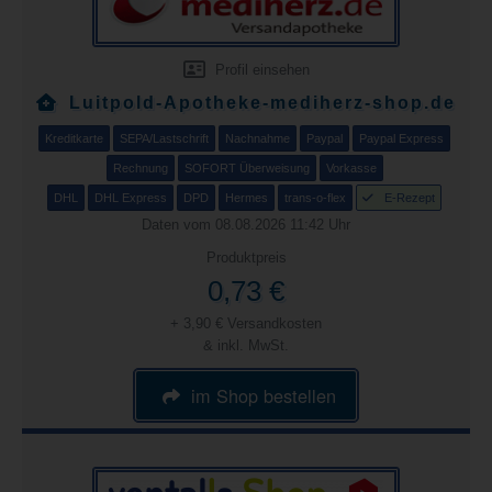
Profil einsehen
Luitpold-Apotheke-mediherz-shop.de
Kreditkarte
SEPA/Lastschrift
Nachnahme
Paypal
Paypal Express
Rechnung
SOFORT Überweisung
Vorkasse
DHL
DHL Express
DPD
Hermes
trans-o-flex
E-Rezept
Daten vom 08.08.2026 11:42 Uhr
Produktpreis
0,73 €
+ 3,90 € Versandkosten
& inkl. MwSt.
im Shop bestellen