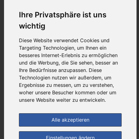
0,54 €
Ihre Privatsphäre ist uns
wichtig
bei
DIE NEUE APOTHEKE
Diese Website verwendet Cookies und
kein Versand - nur Botenlieferung oder Selbstabholung
Targeting Technologien, um Ihnen ein
4
Ersparnis:
66
%
oder
1,05 €
besseres Internet-Erlebnis zu ermöglichen
und die Werbung, die Sie sehen, besser an
Preis pro 1 ST / 0,54 €
Ihre Bedürfnisse anzupassen. Diese
Daten vom 08.08.2026 11:42 Uhr
Technologien nutzen wir außerdem, um
Ergebnisse zu messen, um zu verstehen,
woher unsere Besucher kommen oder um
(0)
Jetzt bewerten!
unsere Website weiter zu entwickeln.
im Shop bestellen
Alle akzeptieren
zur Einkaufsliste
Einstellungen ändern