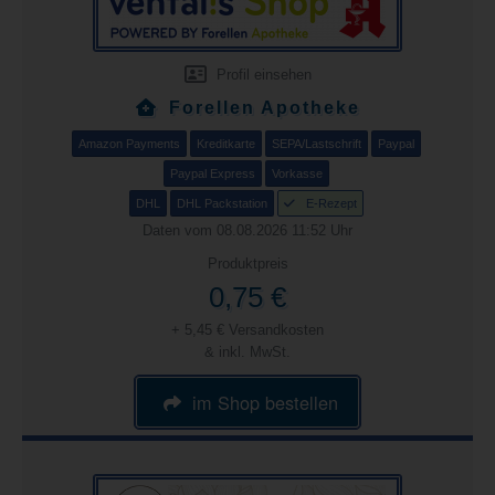
Profil einsehen
Forellen Apotheke
Amazon Payments
Kreditkarte
SEPA/Lastschrift
Paypal
Paypal Express
Vorkasse
DHL
DHL Packstation
E-Rezept
Daten vom 08.08.2026 11:52 Uhr
Produktpreis
0,75 €
+ 5,45 € Versandkosten
& inkl. MwSt.
im Shop bestellen