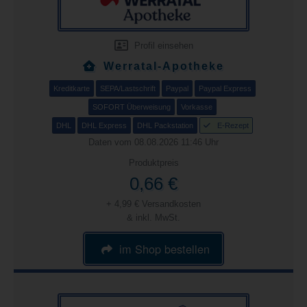
Profil einsehen
Werratal-Apotheke
Kreditkarte
SEPA/Lastschrift
Paypal
Paypal Express
SOFORT Überweisung
Vorkasse
DHL
DHL Express
DHL Packstation
E-Rezept
Daten vom 08.08.2026 11:46 Uhr
Produktpreis
0,66 €
+ 4,99 € Versandkosten
& inkl. MwSt.
im Shop bestellen