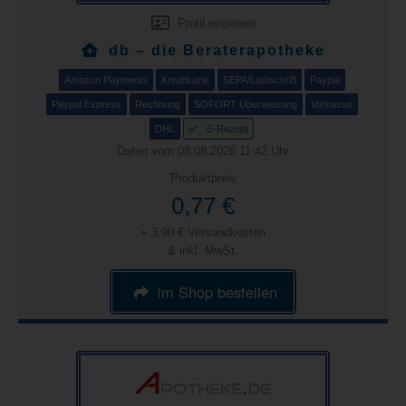
Profil einsehen
db – die Beraterapotheke
Amazon Payments
Kreditkarte
SEPA/Lastschrift
Paypal
Paypal Express
Rechnung
SOFORT Überweisung
Vorkasse
DHL
E-Rezept
Daten vom 08.08.2026 11:42 Uhr
Produktpreis
0,77 €
+ 3,90 € Versandkosten
& inkl. MwSt.
im Shop bestellen