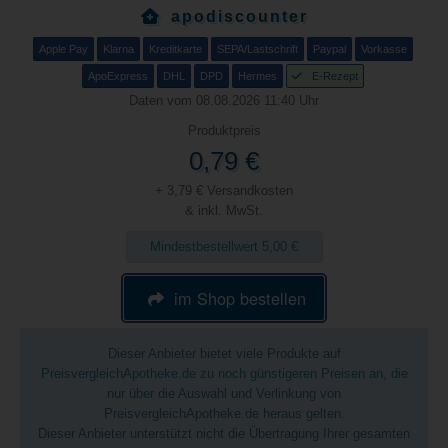
apodiscounter
Apple Pay
Klarna
Kreditkarte
SEPA/Lastschrift
Paypal
Vorkasse
ApoExpress
DHL
DPD
Hermes
E-Rezept
Daten vom 08.08.2026 11:40 Uhr
Produktpreis
0,79 €
+ 3,79 € Versandkosten
& inkl. MwSt.
Mindestbestellwert 5,00 €
im Shop bestellen
Dieser Anbieter bietet viele Produkte auf
PreisvergleichApotheke.de zu noch günstigeren Preisen an, die
nur über die Auswahl und Verlinkung von
PreisvergleichApotheke.de heraus gelten.
Dieser Anbieter unterstützt nicht die Übertragung Ihrer gesamten