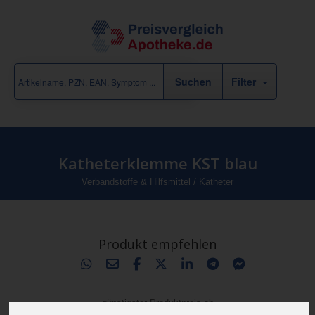
Filter
Katheterklemme KST blau
Verbandstoffe & Hilfsmittel
/
Katheter
Produkt empfehlen
günstigster Produktpreis ab