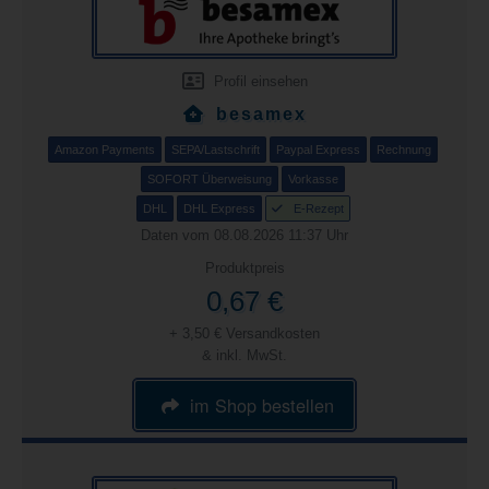
Profil einsehen
besamex
Amazon Payments
SEPA/Lastschrift
Paypal Express
Rechnung
SOFORT Überweisung
Vorkasse
DHL
DHL Express
E-Rezept
Daten vom 08.08.2026 11:37 Uhr
Produktpreis
0,67 €
+ 3,50 € Versandkosten
& inkl. MwSt.
im Shop bestellen