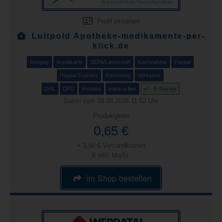
Profil einsehen
Luitpold Apotheke-medikamente-per-
klick.de
Giropay
Kreditkarte
SEPA/Lastschrift
Nachnahme
Paypal
Paypal Express
Rechnung
Vorkasse
DHL
DPD
Hermes
trans-o-flex
E-Rezept
Daten vom 08.08.2026 11:52 Uhr
Produktpreis
0,65 €
+ 3,50 € Versandkosten
& inkl. MwSt.
im Shop bestellen