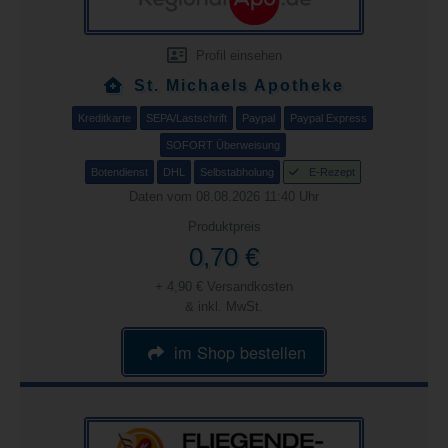
Profil einsehen
St. Michaels Apotheke
Kreditkarte
SEPA/Lastschrift
Paypal
Paypal Express
SOFORT Überweisung
Botendienst
DHL
Selbstabholung
E-Rezept
Daten vom 08.08.2026 11:40 Uhr
Produktpreis
0,70 €
+ 4,90 € Versandkosten
& inkl. MwSt.
im Shop bestellen