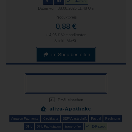
DHL
DPD
E-Rezept
Daten vom 08.08.2026 11:48 Uhr
Produktpreis
0,88 €
+ 4,95 € Versandkosten
& inkl. MwSt.
im Shop bestellen
Profil einsehen
aliva-Apotheke
Amazon Payments
Kreditkarte
SEPA/Lastschrift
Paypal
Rechnung
DHL
DHL Packstation
trans-o-flex
E-Rezept