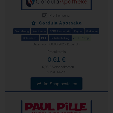
Profil einsehen
Cordula Apotheke
Barzahlung
Kreditkarte
SEPA/Lastschrift
Paypal
Vorkasse
Botendienst
DHL
Selbstabholung
E-Rezept
Daten vom 08.08.2026 11:52 Uhr
Produktpreis
0,61 €
+ 6,95 € Versandkosten
& inkl. MwSt.
im Shop bestellen