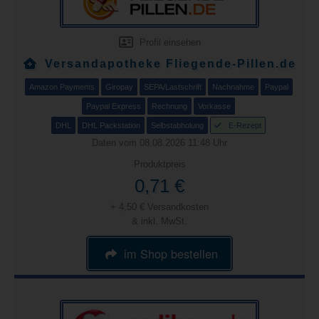
Profil einsehen
Versandapotheke Fliegende-Pillen.de
Amazon Payments
Giropay
SEPA/Lastschrift
Nachnahme
Paypal
Paypal Express
Rechnung
Vorkasse
DHL
DHL Packstation
Selbstabholung
E-Rezept
Daten vom 08.08.2026 11:48 Uhr
Produktpreis
0,71 €
+ 4,50 € Versandkosten
& inkl. MwSt.
im Shop bestellen