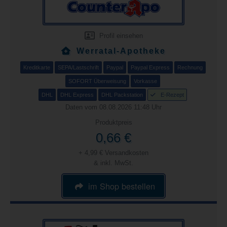
Profil einsehen
Werratal-Apotheke
Kreditkarte
SEPA/Lastschrift
Paypal
Paypal Express
Rechnung
SOFORT Überweisung
Vorkasse
DHL
DHL Express
DHL Packstation
E-Rezept
Daten vom 08.08.2026 11:48 Uhr
Produktpreis
0,66 €
+ 4,99 € Versandkosten
& inkl. MwSt.
im Shop bestellen