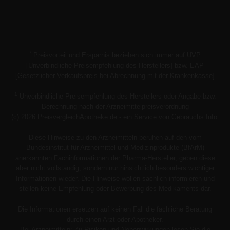
*
Preisvorteil und Ersparnis beziehen sich immer auf UVP
[Unverbindliche Preisempfehlung des Herstellers] bzw. EAP
[Gesetzlicher Verkaufspreis bei Abrechnung mit der Krankenkasse]
1
Unverbindliche Preisempfehlung des Herstellers oder Angabe bzw.
Berechnung nach der Arzneimittelpreisverordnung
(c) 2026 PreisvergleichApotheke.de - ein Service von Gebrauchs.Info.
Diese Hinweise zu den Arzneimitteln beruhen auf den vom
Bundesinstitut für Arzneimittel und Medizinprodukte (BfArM)
anerkannten Fachinformationen der Pharma-Hersteller, geben diese
aber nicht vollständig, sondern nur hinsichtlich besonders wichtiger
Informationen wieder. Die Hinweise wollen sachlich informieren und
stellen keine Empfehlung oder Bewerbung des Medikaments dar.
Die Informationen ersetzen auf keinen Fall die fachliche Beratung
durch einen Arzt oder Apotheker.
Bei Arzneimitteln: Zu Risiken und Nebenwirkungen lesen Sie die