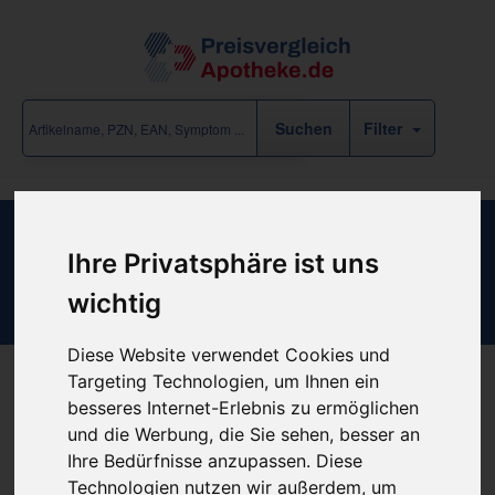
Filter
Com-Tex Mullkompressen 8-Fach
Ihre Privatsphäre ist uns
10x10cm unsteril
wichtig
Diese Website verwendet Cookies und
Targeting Technologien, um Ihnen ein
besseres Internet-Erlebnis zu ermöglichen
Produkt empfehlen
und die Werbung, die Sie sehen, besser an
Ihre Bedürfnisse anzupassen. Diese
Technologien nutzen wir außerdem, um
Kein Preis bekannt