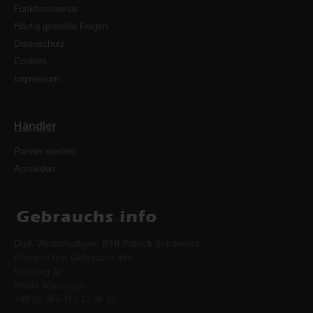
Funktionsweise
Häufig gestellte Fragen
Datenschutz
Cookies
Impressum
Händler
Partner werden
Anmelden
Dipl. Wirtschaftsjur. (FH) Patrick Schantora
Postanschrift Gebrauchs.info
Kohlberg 32
98634 Wasungen
+49 (0) 369 41 / 12 96 80