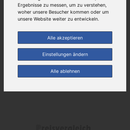
Ergebnisse zu messen, um zu verstehen,
Das gewünschte Produkt ist derzeit bei keinem unserer Partner
woher unsere Besucher kommen oder um
erhältlich.
unsere Website weiter zu entwickeln.
Alle akzeptieren
(0)
Jetzt bewerten!
Einstellungen ändern
zur Startseite
Alle ablehnen
Preisalarm