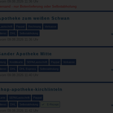
vom 09.08.2026 11:36 Uhr
Versand - nur Botenlieferung oder Selbstabholung
Apotheke zum weißen Schwan
astschrift
Paypal
Rechnung
Vorkasse
ienst
DHL
Selbstabholung
v
vom 09.08.2026 11:36 Uhr
Sander Apotheke Mitte
hlung
Kreditkarte
SEPA/Lastschrift
Paypal
Vorkasse
ienst
DHL
DHL Express
Selbstabholung
v
vom 09.08.2026 11:40 Uhr
shop-apotheke-kirchlinteln
karte
SEPA/Lastschrift
Paypal
ienst
DHL
Selbstabholung
E-Rezept
v
vom 09.08.2026 11:42 Uhr