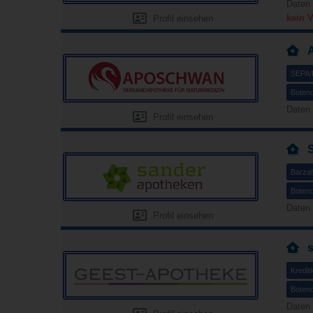
Daten 
kein 
Profil einsehen
SEPA/L
Botend
Daten 
Profil einsehen
Barza
Botend
Daten 
Profil einsehen
Kredit
Botend
Daten 