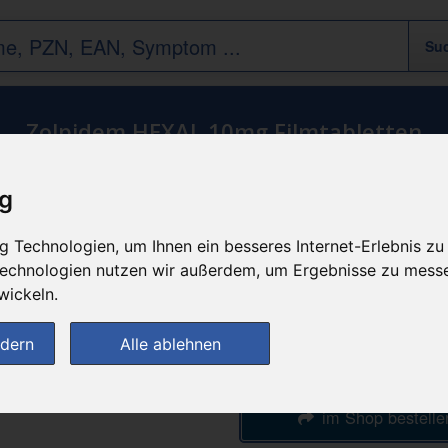
Zolpidem HEXAL 10mg Filmtabletten
ig
n
günstigster Produktpreis a
 Technologien, um Ihnen ein besseres Internet-Erlebnis zu
15,43 
 Technologien nutzen wir außerdem, um Ergebnisse zu mess
wickeln.
bei
ndern
Alle ablehnen
Rathaus Apothe
im Shop bestelle