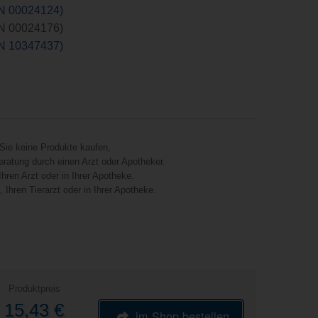
ZN 00024124)
ZN 00024176)
ZN 10347437)
Sie keine Produkte kaufen,
eratung durch einen Arzt oder Apotheker.
hren Arzt oder in Ihrer Apotheke.
Ihren Tierarzt oder in Ihrer Apotheke.
Produktpreis
15,43 €
im Shop bestellen