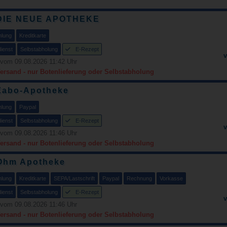
DIE NEUE APOTHEKE
hlung
Kreditkarte
ienst
Selbstabholung
E-Rezept
v
vom 09.08.2026 11:42 Uhr
Versand - nur Botenlieferung oder Selbstabholung
Zabo-Apotheke
hlung
Paypal
ienst
Selbstabholung
E-Rezept
v
vom 09.08.2026 11:46 Uhr
Versand - nur Botenlieferung oder Selbstabholung
Ohm Apotheke
hlung
Kreditkarte
SEPA/Lastschrift
Paypal
Rechnung
Vorkasse
ienst
Selbstabholung
E-Rezept
v
vom 09.08.2026 11:46 Uhr
Versand - nur Botenlieferung oder Selbstabholung