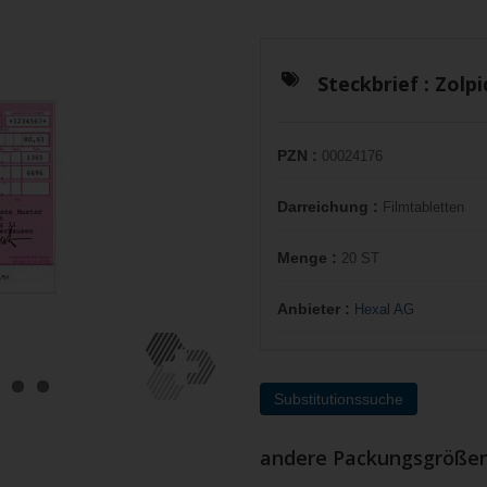
Steckbrief :
Zolp
PZN :
00024176
Darreichung :
Filmtabletten
Menge :
20 ST
Anbieter :
Hexal AG
Substitutionssuche
andere Packungsgröße