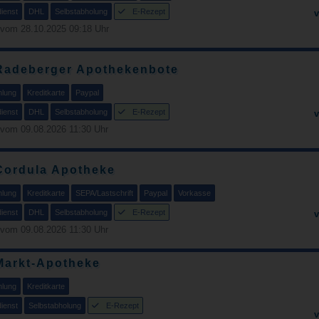
ienst
DHL
Selbstabholung
E-Rezept
v
 vom 28.10.2025 09:18 Uhr
Radeberger Apothekenbote
hlung
Kreditkarte
Paypal
ienst
DHL
Selbstabholung
E-Rezept
v
vom 09.08.2026 11:30 Uhr
Cordula Apotheke
hlung
Kreditkarte
SEPA/Lastschrift
Paypal
Vorkasse
ienst
DHL
Selbstabholung
E-Rezept
v
vom 09.08.2026 11:30 Uhr
Markt-Apotheke
hlung
Kreditkarte
ienst
Selbstabholung
E-Rezept
v