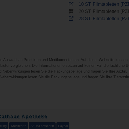
10 ST, Filmtabletten (P
20 ST, Filmtabletten (P
28 ST, Filmtabletten (P
hre Auswahl an Produkten und Medikamenten an. Auf dieser Webseite können 
ieter vergleichen. Die Informationen ersetzen auf keinen Fall die fachliche B
d Nebenwirkungen lesen Sie die Packungsbeilage und fragen Sie Ihre Ärztin, I
 Nebenwirkungen lesen Sie die Packungsbeilage und fragen Sie Ihre Tierärztin, 
Rathaus Apotheke
hlung
Kreditkarte
SEPA/Lastschrift
Paypal