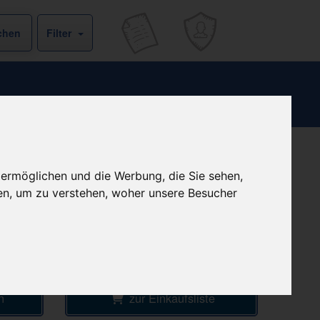
Filter
b
versandkostenfrei
 ermöglichen und die Werbung, die Sie sehen,
& inkl. MwSt.
€
en, um zu verstehen, woher unsere Besucher
Preis pro 1 ST / 0,77 €
Daten vom 28.10.2025 09:18 Uhr
ke
n
zur Einkaufsliste