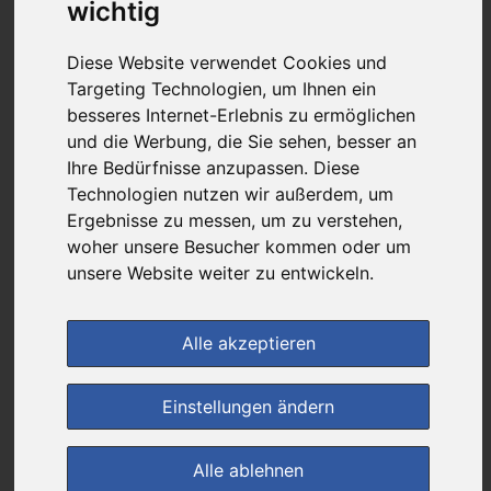
13,57 €
wichtig
Diese Website verwendet Cookies und
bei
Targeting Technologien, um Ihnen ein
Rathaus Apotheke
besseres Internet-Erlebnis zu ermöglichen
und die Werbung, die Sie sehen, besser an
versandkostenfrei
& inkl. MwSt.
Ihre Bedürfnisse anzupassen. Diese
Technologien nutzen wir außerdem, um
Preis pro 1 ST / 1,36 €
Ergebnisse zu messen, um zu verstehen,
Daten vom 28.10.2025 09:18 Uhr
woher unsere Besucher kommen oder um
unsere Website weiter zu entwickeln.
im Shop bestellen
Alle akzeptieren
zur Einkaufsliste
Einstellungen ändern
Alle ablehnen