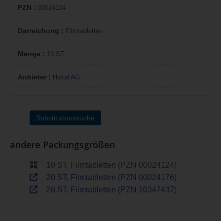
PZN :
00024124
Darreichung :
Filmtabletten
Menge :
10 ST
Anbieter :
Hexal AG
Substitutionssuche
andere Packungsgrößen
10 ST, Filmtabletten (PZN 00024124)
20 ST, Filmtabletten (PZN 00024176)
28 ST, Filmtabletten (PZN 10347437)