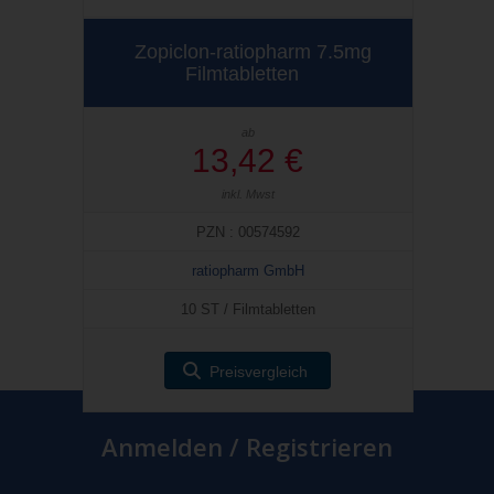
Zopiclon-ratiopharm 7.5mg
Filmtabletten
ab
13,42 €
inkl. Mwst
PZN : 00574592
ratiopharm GmbH
10 ST / Filmtabletten
Preisvergleich
Anmelden / Registrieren