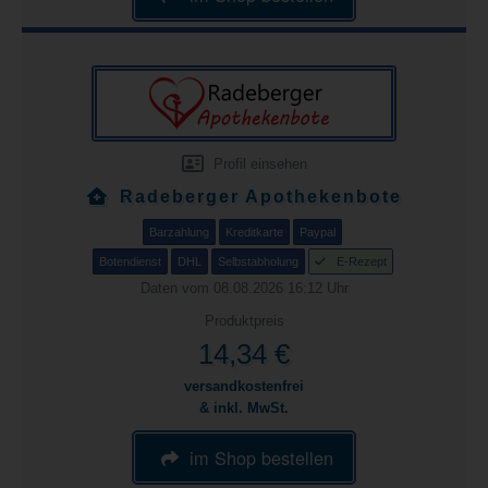
Profil einsehen
Radeberger Apothekenbote
Barzahlung
Kreditkarte
Paypal
Botendienst
DHL
Selbstabholung
E-Rezept
Daten vom 08.08.2026 16:12 Uhr
Produktpreis
14,34 €
versandkostenfrei
& inkl. MwSt.
im Shop bestellen