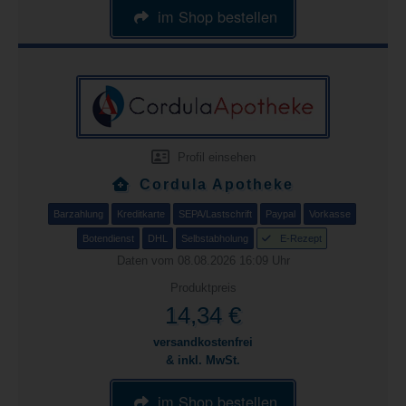
im Shop bestellen
Profil einsehen
Cordula Apotheke
Barzahlung
Kreditkarte
SEPA/Lastschrift
Paypal
Vorkasse
Botendienst
DHL
Selbstabholung
E-Rezept
Daten vom 08.08.2026 16:09 Uhr
Produktpreis
14,34 €
versandkostenfrei
& inkl. MwSt.
im Shop bestellen