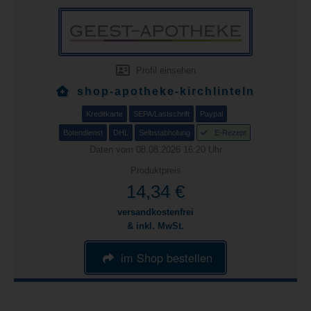
Profil einsehen
shop-apotheke-kirchlinteln
Kreditkarte
SEPA/Lastschrift
Paypal
Botendienst
DHL
Selbstabholung
E-Rezept
Daten vom 08.08.2026 16:20 Uhr
Produktpreis
14,34 €
versandkostenfrei
& inkl. MwSt.
im Shop bestellen