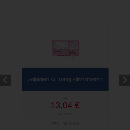
‹
›
Zolpidem AL 10mg Filmtabletten
ab
13,04 €
inkl. Mwst
PZN : 02131189