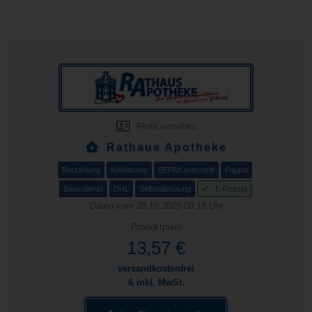
Profil einsehen
Rathaus Apotheke
Barzahlung
Kreditkarte
SEPA/Lastschrift
Paypal
Botendienst
DHL
Selbstabholung
E-Rezept
Daten vom 28.10.2025 09:18 Uhr
Produktpreis
13,57 €
versandkostenfrei
& inkl. MwSt.