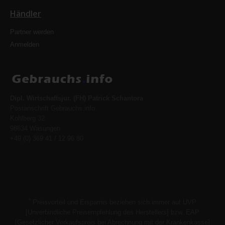
Händler
Partner werden
Anmelden
Dipl. Wirtschaftsjur. (FH) Patrick Schantora
Postanschrift Gebrauchs.info
Kohlberg 32
98634 Wasungen
+49 (0) 369 41 / 12 96 80
*
Preisvorteil und Ersparnis beziehen sich immer auf UVP
[Unverbindliche Preisempfehlung des Herstellers] bzw. EAP
[Gesetzlicher Verkaufspreis bei Abrechnung mit der Krankenkasse]