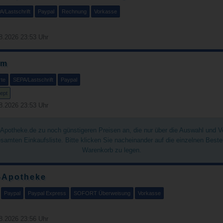
A/Lastschrift
Paypal
Rechnung
Vorkasse
8.2026 23:53 Uhr
om
rte
SEPA/Lastschrift
Paypal
ept
8.2026 23:53 Uhr
chApotheke.de zu noch günstigeren Preisen an, die nur über die Auswahl und 
gesamten Einkaufsliste. Bitte klicken Sie nacheinander auf die einzelnen Best
Warenkorb zu legen.
-Apotheke
Paypal
Paypal Express
SOFORT Überweisung
Vorkasse
8.2026 23:56 Uhr