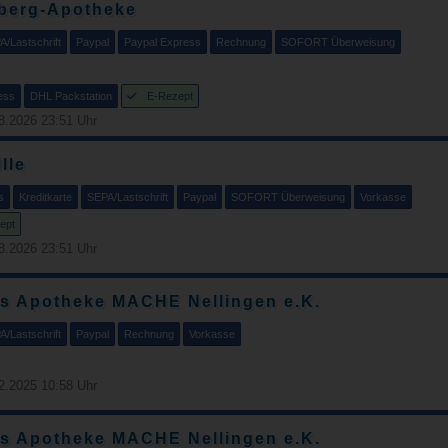
berg-Apotheke
A/Lastschrift
Paypal
Paypal Express
Rechnung
SOFORT Überweisung
ess
DHL Packstation
E-Rezept
8.2026 23:51 Uhr
lle
s
Kreditkarte
SEPA/Lastschrift
Paypal
SOFORT Überweisung
Vorkasse
ept
8.2026 23:51 Uhr
s Apotheke MACHE Nellingen e.K.
A/Lastschrift
Paypal
Rechnung
Vorkasse
2.2025 10:58 Uhr
s Apotheke MACHE Nellingen e.K.