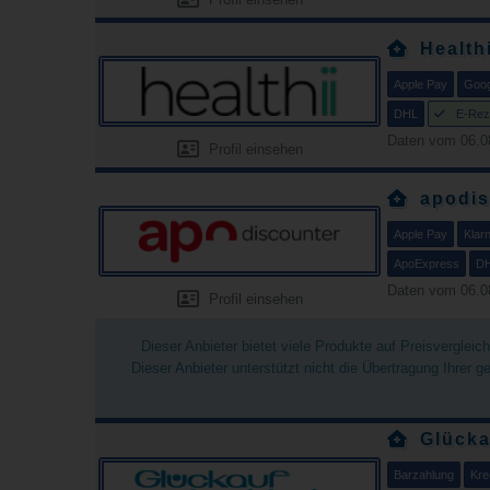
Healthi
Apple Pay
Goog
DHL
E-Rez
Daten vom 06.0
Profil einsehen
apodis
Apple Pay
Klar
ApoExpress
D
Daten vom 06.0
Profil einsehen
Dieser Anbieter bietet viele Produkte auf Preisverglei
Dieser Anbieter unterstützt nicht die Übertragung Ihrer 
Glücka
Barzahlung
Kre