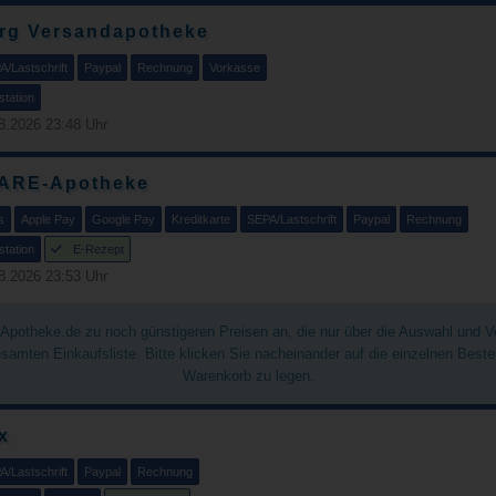
rg Versandapotheke
A/Lastschrift
Paypal
Rechnung
Vorkasse
tation
8.2026 23:48 Uhr
ARE-Apotheke
s
Apple Pay
Google Pay
Kreditkarte
SEPA/Lastschrift
Paypal
Rechnung
tation
E-Rezept
8.2026 23:53 Uhr
chApotheke.de zu noch günstigeren Preisen an, die nur über die Auswahl und 
gesamten Einkaufsliste. Bitte klicken Sie nacheinander auf die einzelnen Best
Warenkorb zu legen.
x
A/Lastschrift
Paypal
Rechnung