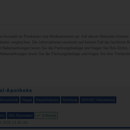
hre Auswahl an Produkten und Medikamenten an. Auf dieser Webseite können 
ieter vergleichen. Die Informationen ersetzen auf keinen Fall die fachliche B
d Nebenwirkungen lesen Sie die Packungsbeilage und fragen Sie Ihre Ärztin, I
 Nebenwirkungen lesen Sie die Packungsbeilage und fragen Sie Ihre Tierärztin, 
al-Apotheke
A/Lastschrift
Paypal
Paypal Express
Rechnung
SOFORT Überweisung
ess
DHL Packstation
E-Rezept
8.2026 23:46 Uhr