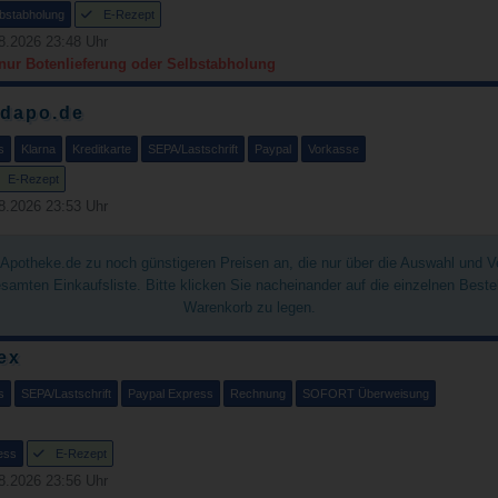
bstabholung
E-Rezept
8.2026 23:48 Uhr
 nur Botenlieferung oder Selbstabholung
ndapo.de
s
Klarna
Kreditkarte
SEPA/Lastschrift
Paypal
Vorkasse
E-Rezept
8.2026 23:53 Uhr
chApotheke.de zu noch günstigeren Preisen an, die nur über die Auswahl und 
gesamten Einkaufsliste. Bitte klicken Sie nacheinander auf die einzelnen Best
Warenkorb zu legen.
ex
s
SEPA/Lastschrift
Paypal Express
Rechnung
SOFORT Überweisung
ess
E-Rezept
8.2026 23:56 Uhr