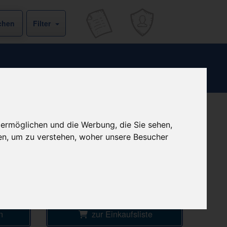
Filter
b
+ 4,99 € Versandkosten
 ermöglichen und die Werbung, die Sie sehen,
& inkl. MwSt.
€
en, um zu verstehen, woher unsere Besucher
1
Ersparnis:
40
%
oder
52,47 €
Preis pro 1 ML / 0,77 €
ke
Daten vom 06.08.2026 23:46 Uhr
n
zur Einkaufsliste