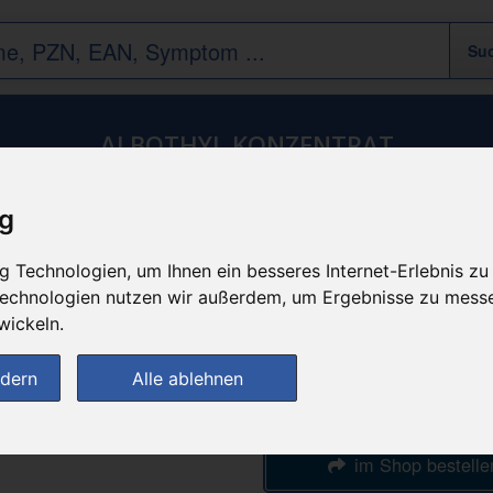
ALBOTHYL KONZENTRAT
Verbandstoffe & Hilfsmittel
ig
n
günstigster Produktpreis a
 Technologien, um Ihnen ein besseres Internet-Erlebnis zu
77,23 
 Technologien nutzen wir außerdem, um Ergebnisse zu mess
wickeln.
bei
ndern
Alle ablehnen
Werratal-Apothe
im Shop bestelle