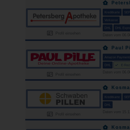
Peters
Kreditkarte
SEP
Vorkasse
DHL
DHL Expr
Profil einsehen
Daten vom 06.0
Paul Pi
Amazon Payment
DHL
E-Rez
Daten vom 06.0
Profil einsehen
Kosma
Kreditkarte
SEP
DHL
Daten vom 15.1
Profil einsehen
Kosma