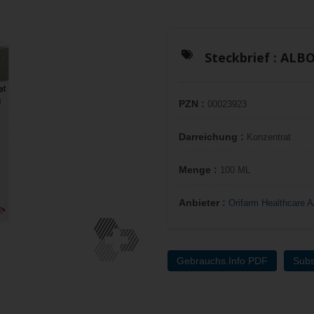
Steckbrief :
ALB
PZN :
00023923
Darreichung :
Konzentrat
Menge :
100 ML
Anbieter :
Orifarm Healthcare A
Gebrauchs.Info PDF
Subs