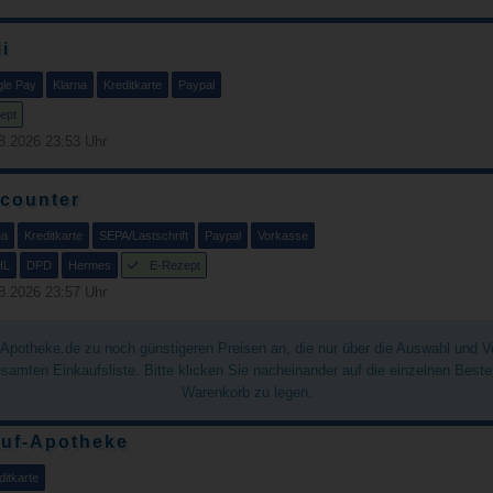
i
le Pay
Klarna
Kreditkarte
Paypal
ept
8.2026 23:53 Uhr
counter
na
Kreditkarte
SEPA/Lastschrift
Paypal
Vorkasse
HL
DPD
Hermes
E-Rezept
8.2026 23:57 Uhr
chApotheke.de zu noch günstigeren Preisen an, die nur über die Auswahl und 
gesamten Einkaufsliste. Bitte klicken Sie nacheinander auf die einzelnen Best
Warenkorb zu legen.
uf-Apotheke
ditkarte