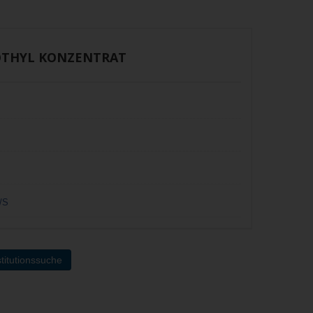
OTHYL KONZENTRAT
/S
titutionssuche