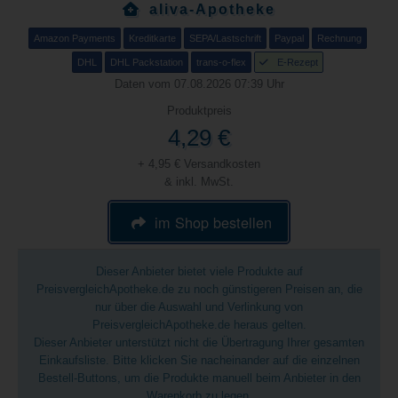
aliva-Apotheke
Amazon Payments
Kreditkarte
SEPA/Lastschrift
Paypal
Rechnung
DHL
DHL Packstation
trans-o-flex
E-Rezept
Daten vom 07.08.2026 07:39 Uhr
Produktpreis
4,29 €
+ 4,95 € Versandkosten
& inkl. MwSt.
im Shop bestellen
Dieser Anbieter bietet viele Produkte auf
PreisvergleichApotheke.de zu noch günstigeren Preisen an, die
nur über die Auswahl und Verlinkung von
PreisvergleichApotheke.de heraus gelten.
Dieser Anbieter unterstützt nicht die Übertragung Ihrer gesamten
Einkaufsliste. Bitte klicken Sie nacheinander auf die einzelnen
Bestell-Buttons, um die Produkte manuell beim Anbieter in den
Warenkorb zu legen.