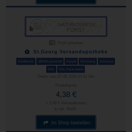
Profil einsehen
St.Georg Versandapotheke
Kreditkarte
SEPA/Lastschrift
Paypal
Rechnung
Vorkasse
DHL
DHL Packstation
Daten vom 07.08.2026 07:51 Uhr
Produktpreis
4,38 €
+ 5,99 € Versandkosten
& inkl. MwSt.
im Shop bestellen