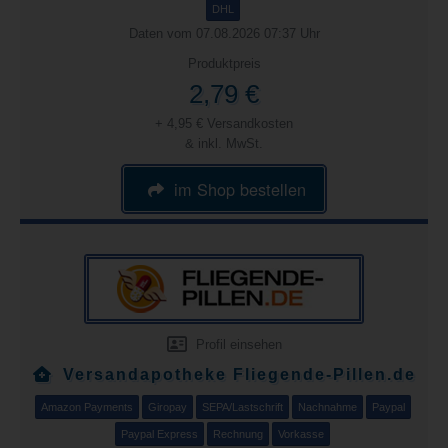
DHL
Daten vom 07.08.2026 07:37 Uhr
Produktpreis
2,79 €
+ 4,95 € Versandkosten
& inkl. MwSt.
im Shop bestellen
Profil einsehen
Versandapotheke Fliegende-Pillen.de
Amazon Payments
Giropay
SEPA/Lastschrift
Nachnahme
Paypal
Paypal Express
Rechnung
Vorkasse