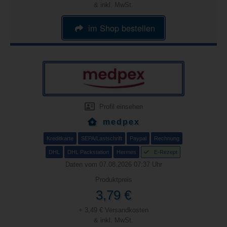
& inkl. MwSt.
im Shop bestellen
Profil einsehen
medpex
Kreditkarte
SEPA/Lastschrift
Paypal
Rechnung
DHL
DHL Packstation
Hermes
E-Rezept
Daten vom 07.08.2026 07:37 Uhr
Produktpreis
3,79 €
+ 3,49 € Versandkosten
& inkl. MwSt.