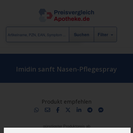
Filter
Imidin sanft Nasen-Pflegespray
Produkt empfehlen
günstigster Produktpreis ab