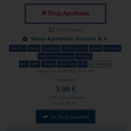
Profil einsehen
Shop-Apotheke Service B.V.
Apple Pay
Klarna
Kreditkarte
SEPA/Lastschrift
Paypal
Rechnung
SOFORT Überweisung
Vorkasse
DHL
DPD
Hermes
trans-o-flex
UPS
E-Rezept
Daten vom 07.08.2026 07:42 Uhr
Produktpreis
3,99 €
+ 3,99 € Versandkosten
& inkl. MwSt.
im Shop bestellen