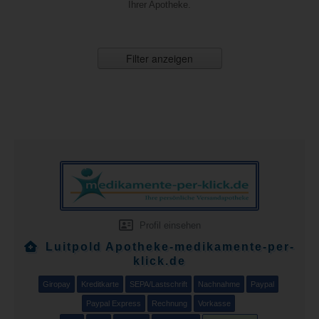
Ihrer Apotheke.
Filter anzeigen
Profil einsehen
Luitpold Apotheke-medikamente-per-
klick.de
Giropay
Kreditkarte
SEPA/Lastschrift
Nachnahme
Paypal
Paypal Express
Rechnung
Vorkasse