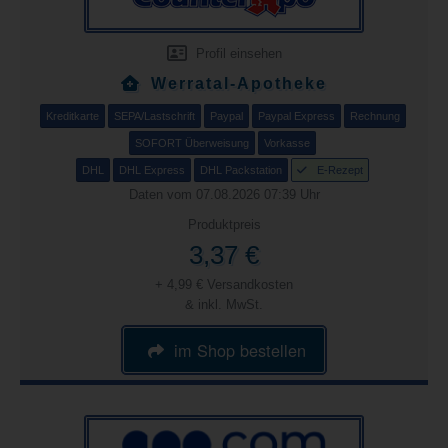
Profil einsehen
Werratal-Apotheke
Kreditkarte
SEPA/Lastschrift
Paypal
Paypal Express
Rechnung
SOFORT Überweisung
Vorkasse
DHL
DHL Express
DHL Packstation
E-Rezept
Daten vom 07.08.2026 07:39 Uhr
Produktpreis
3,37 €
+ 4,99 € Versandkosten
& inkl. MwSt.
im Shop bestellen