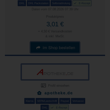
DHL
DHL Packstation
Selbstabholung
E-Rezept
Daten vom 07.08.2026 07:39 Uhr
Produktpreis
3,01 €
+ 4,50 € Versandkosten
& inkl. MwSt.
im Shop bestellen
Profil einsehen
apotheke.de
Klarna
SEPA/Lastschrift
Paypal
Vorkasse
DHL
E-Rezept