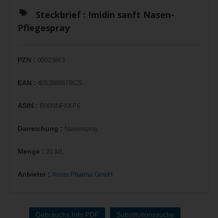
Steckbrief :
Imidin sanft Nasen-
Pflegespray
PZN :
00023863
EAN :
4053888878625
ASIN :
B00NNFXKP6
Darreichung :
Nasenspray
Menge :
20 ML
Anbieter :
Aristo Pharma GmbH
Gebrauchs.Info PDF
Substitutionssuche