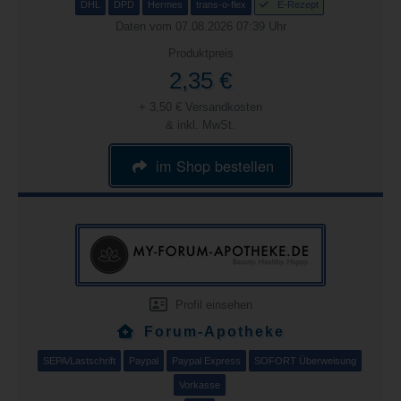
DHL
DPD
Hermes
trans-o-flex
E-Rezept
Daten vom 07.08.2026 07:39 Uhr
Produktpreis
2,35 €
+ 3,50 € Versandkosten
& inkl. MwSt.
im Shop bestellen
Profil einsehen
Forum-Apotheke
SEPA/Lastschrift
Paypal
Paypal Express
SOFORT Überweisung
Vorkasse