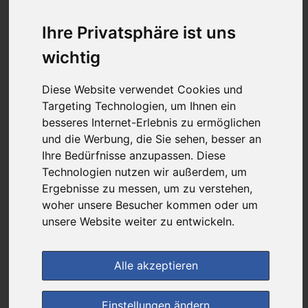
2,35 €
Ihre Privatsphäre ist uns
wichtig
bei
Luitpold Apotheke-medikamente-per-
klick.de
Diese Website verwendet Cookies und
+ 3,50 € Versandkosten
Targeting Technologien, um Ihnen ein
& inkl. MwSt.
besseres Internet-Erlebnis zu ermöglichen
und die Werbung, die Sie sehen, besser an
4
Ersparnis:
70
%
oder
5,43 €
Ihre Bedürfnisse anzupassen. Diese
Technologien nutzen wir außerdem, um
Preis pro 1 ML / 0,12 €
Daten vom 07.08.2026 07:39 Uhr
Ergebnisse zu messen, um zu verstehen,
woher unsere Besucher kommen oder um
unsere Website weiter zu entwickeln.
(0)
Jetzt bewerten!
Alle akzeptieren
im Shop bestellen
Einstellungen ändern