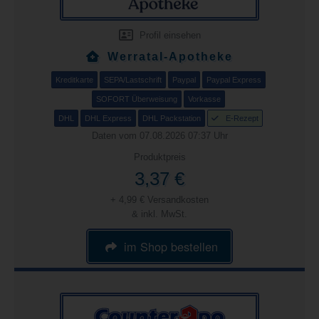
Profil einsehen
Werratal-Apotheke
Kreditkarte
SEPA/Lastschrift
Paypal
Paypal Express
SOFORT Überweisung
Vorkasse
DHL
DHL Express
DHL Packstation
E-Rezept
Daten vom 07.08.2026 07:37 Uhr
Produktpreis
3,37 €
+ 4,99 € Versandkosten
& inkl. MwSt.
im Shop bestellen