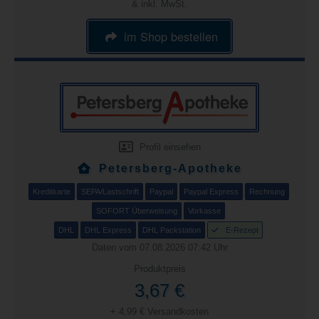
& inkl. MwSt.
im Shop bestellen
Profil einsehen
Petersberg-Apotheke
Kreditkarte
SEPA/Lastschrift
Paypal
Paypal Express
Rechnung
SOFORT Überweisung
Vorkasse
DHL
DHL Express
DHL Packstation
E-Rezept
Daten vom 07.08.2026 07:42 Uhr
Produktpreis
3,67 €
+ 4,99 € Versandkosten