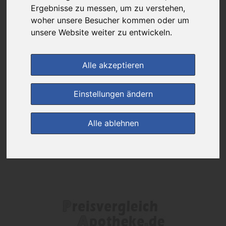
Das gewünschte Produkt ist derzeit bei keinem unserer Partner
Ergebnisse zu messen, um zu verstehen,
erhältlich.
woher unsere Besucher kommen oder um
unsere Website weiter zu entwickeln.
(0)
Jetzt bewerten!
Alle akzeptieren
zur Startseite
Einstellungen ändern
Preisalarm
Alle ablehnen