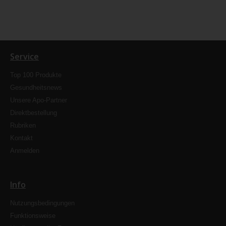
Service
Top 100 Produkte
Gesundheitsnews
Unsere Apo-Partner
Direktbestellung
Rubriken
Kontakt
Anmelden
Info
Nutzungsbedingungen
Funktionsweise