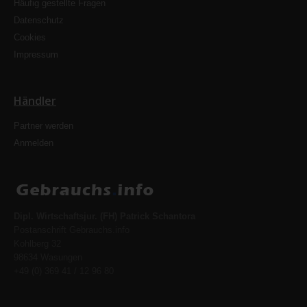
Häufig gestellte Fragen
Datenschutz
Cookies
Impressum
Händler
Partner werden
Anmelden
Dipl. Wirtschaftsjur. (FH) Patrick Schantora
Postanschrift Gebrauchs.info
Kohlberg 32
98634 Wasungen
+49 (0) 369 41 / 12 96 80