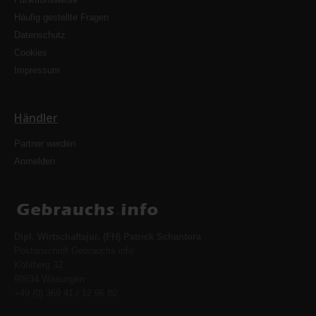
Häufig gestellte Fragen
Datenschutz
Cookies
Impressum
Händler
Partner werden
Anmelden
Dipl. Wirtschaftsjur. (FH) Patrick Schantora
Postanschrift Gebrauchs.info
Kohlberg 32
98634 Wasungen
+49 (0) 369 41 / 12 96 80