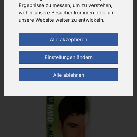
Das gewünschte Produkt ist derzeit bei keinem unserer Partner
Ergebnisse zu messen, um zu verstehen,
erhältlich.
woher unsere Besucher kommen oder um
unsere Website weiter zu entwickeln.
(0)
Jetzt bewerten!
Alle akzeptieren
zur Startseite
Einstellungen ändern
Preisalarm
Alle ablehnen