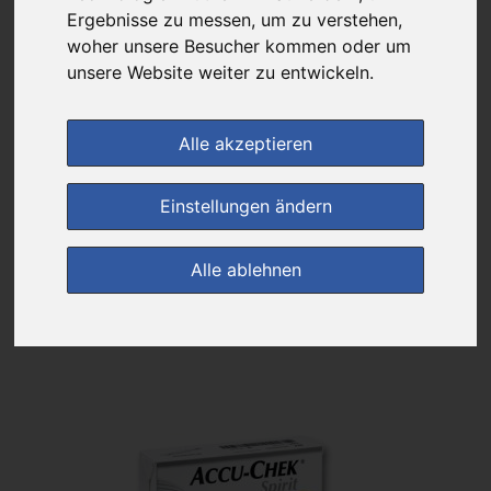
Ergebnisse zu messen, um zu verstehen,
Das gewünschte Produkt ist derzeit bei keinem unserer Partner
woher unsere Besucher kommen oder um
erhältlich.
unsere Website weiter zu entwickeln.
Alle akzeptieren
(0)
Jetzt bewerten!
Einstellungen ändern
zur Startseite
Alle ablehnen
Preisalarm