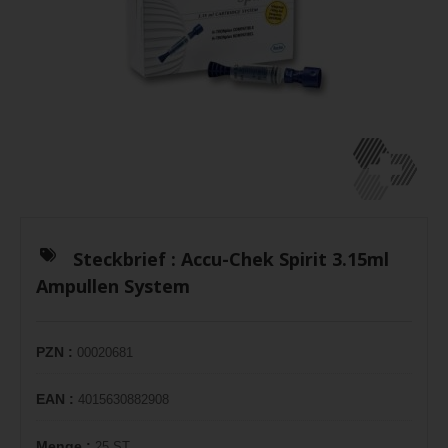
Steckbrief :
Accu-Chek Spirit 3.15ml
Ampullen System
PZN :
00020681
EAN :
4015630882908
Menge :
25 ST