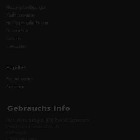
Nutzungsbedingungen
Funktionsweise
Häufig gestellte Fragen
Datenschutz
Cookies
Impressum
Händler
Partner werden
Anmelden
Dipl. Wirtschaftsjur. (FH) Patrick Schantora
Postanschrift Gebrauchs.info
Kohlberg 32
98634 Wasungen