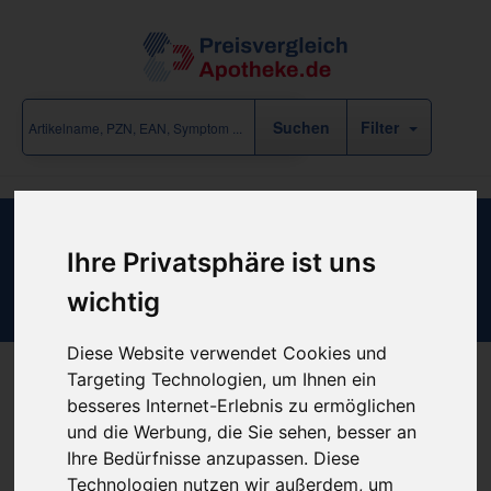
Filter
Accu-Chek Spirit 3.15ml Ampullen
Ihre Privatsphäre ist uns
System
wichtig
Diese Website verwendet Cookies und
Targeting Technologien, um Ihnen ein
besseres Internet-Erlebnis zu ermöglichen
Produkt empfehlen
und die Werbung, die Sie sehen, besser an
Ihre Bedürfnisse anzupassen. Diese
Technologien nutzen wir außerdem, um
Kein Preis bekannt