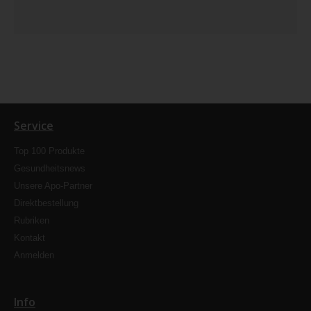
Service
Top 100 Produkte
Gesundheitsnews
Unsere Apo-Partner
Direktbestellung
Rubriken
Kontakt
Anmelden
Info