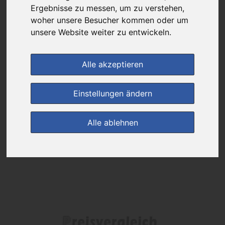
Ergebnisse zu messen, um zu verstehen,
woher unsere Besucher kommen oder um
Das gewünschte Produkt ist derzeit bei keinem unserer Partner
erhältlich.
unsere Website weiter zu entwickeln.
Alle akzeptieren
(0)
Jetzt bewerten!
Einstellungen ändern
zur Startseite
Alle ablehnen
Preisalarm