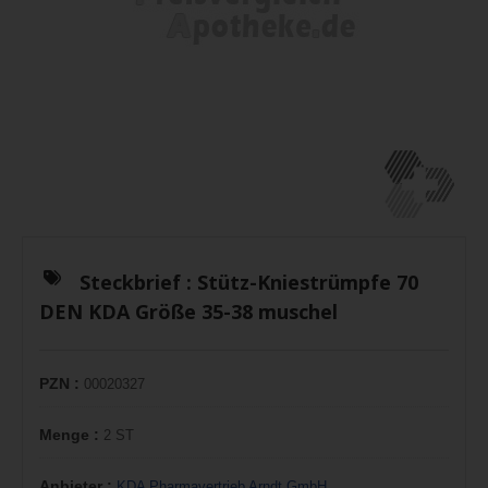
Steckbrief :
Stütz-Kniestrümpfe 70
DEN KDA Größe 35-38 muschel
PZN :
00020327
Menge :
2 ST
Anbieter :
KDA Pharmavertrieb Arndt GmbH