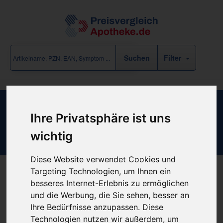
Filter
Stütz-Kniestrümpfe 70 DEN KDA
Ihre Privatsphäre ist uns
Größe 35-38 muschel
wichtig
Diese Website verwendet Cookies und
Targeting Technologien, um Ihnen ein
besseres Internet-Erlebnis zu ermöglichen
Produkt empfehlen
und die Werbung, die Sie sehen, besser an
Ihre Bedürfnisse anzupassen. Diese
Technologien nutzen wir außerdem, um
Kein Preis bekannt