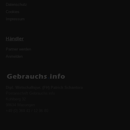
Datenschutz
Cookies
Impressum
Händler
Partner werden
Anmelden
Dipl. Wirtschaftsjur. (FH) Patrick Schantora
Postanschrift Gebrauchs.info
Kohlberg 32
98634 Wasungen
+49 (0) 369 41 / 12 96 80