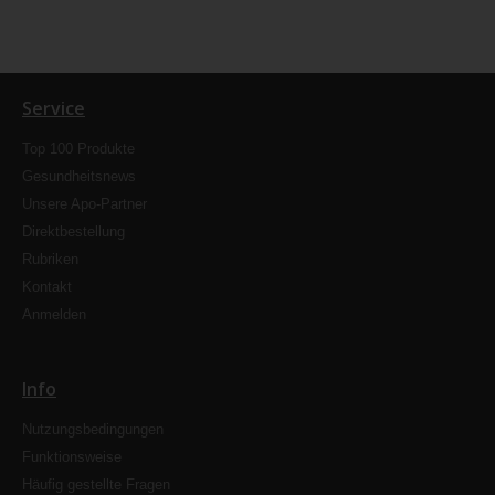
Service
Top 100 Produkte
Gesundheitsnews
Unsere Apo-Partner
Direktbestellung
Rubriken
Kontakt
Anmelden
Info
Nutzungsbedingungen
Funktionsweise
Häufig gestellte Fragen