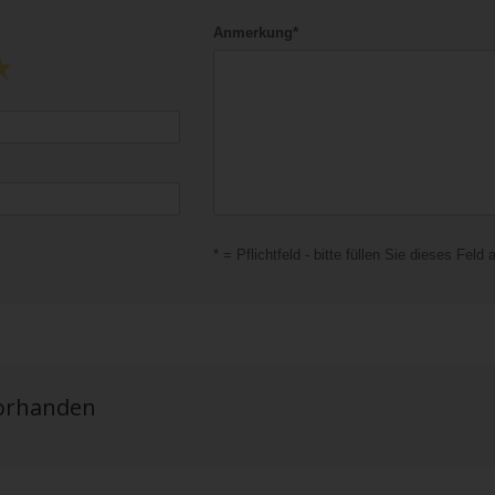
Anmerkung*
* = Pflichtfeld - bitte füllen Sie dieses Feld 
vorhanden