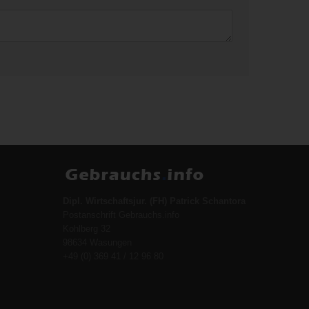
Dipl. Wirtschaftsjur. (FH) Patrick Schantora
Postanschrift Gebrauchs.info
Kohlberg 32
98634 Wasungen
+49 (0) 369 41 / 12 96 80