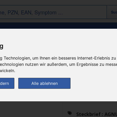
AGNUS CASTUS D 4
ig
 Technologien, um Ihnen ein besseres Internet-Erlebnis zu
n
 Technologien nutzen wir außerdem, um Ergebnisse zu mess
wickeln.
Das gewünschte Produkt 
ndern
Alle ablehnen
zur Startseite
Steckbrief :
AGNU