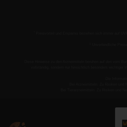
*
Preisvorteil und Ersparnis beziehen sich immer auf UV
1
Unverbindliche Preis
Diese Hinweise zu den Arzneimitteln beruhen auf den vom Bund
vollständig, sondern nur hinsichtlich besonders wichtiger
Die Informati
Bei Arzneimitteln: Zu Risiken und 
Bei Tierarzneimitteln: Zu Risiken und Ne