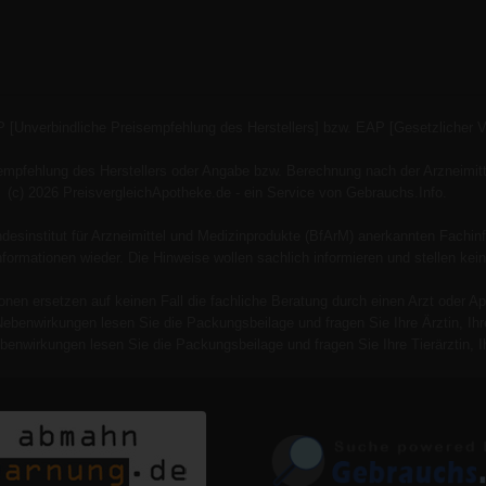
P [Unverbindliche Preisempfehlung des Herstellers] bzw. EAP [Gesetzlicher 
empfehlung des Herstellers oder Angabe bzw. Berechnung nach der Arzneimitt
(c) 2026 PreisvergleichApotheke.de - ein Service von Gebrauchs.Info.
esinstitut für Arzneimittel und Medizinprodukte (BfArM) anerkannten Fachinf
 Informationen wieder. Die Hinweise wollen sachlich informieren und stellen
onen ersetzen auf keinen Fall die fachliche Beratung durch einen Arzt oder Ap
Nebenwirkungen lesen Sie die Packungsbeilage und fragen Sie Ihre Ärztin, Ihre
benwirkungen lesen Sie die Packungsbeilage und fragen Sie Ihre Tierärztin, Ih