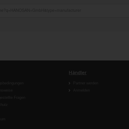
Händler
gsbedingungen
Partner werden
nsweise
Anmelden
gestellte Fragen
chutz
s
sum