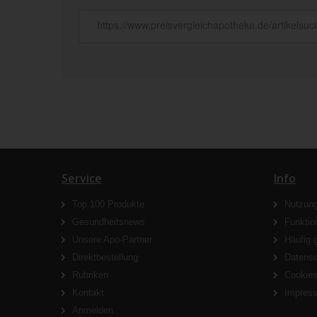
Service
Info
Top 100 Produkte
Nutzun
Gesundheitsnews
Funktio
Unsere Apo-Partner
Häufig 
Direktbestellung
Datens
Rubriken
Cookie
Kontakt
Impres
Anmelden