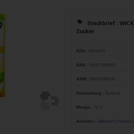
Steckbrief :
WICK
Zucker
PZN :
00015875
EAN :
5410076884391
ASIN :
B00AIB9MXM
Darreichung :
Bonbons
Menge :
72 G
Anbieter :
Dallmann's Pharma