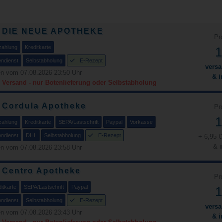
DIE NEUE APOTHEKE
Pr
zahlung
Kreditkarte
1
endienst
Selbstabholung
E-Rezept
versa
n vom 07.08.2026 23:50 Uhr
& i
 Versand - nur Botenlieferung oder Selbstabholung
Cordula Apotheke
Pr
1
zahlung
Kreditkarte
SEPA/Lastschrift
Paypal
Vorkasse
endienst
DHL
Selbstabholung
E-Rezept
+ 6,95 
& i
n vom 07.08.2026 23:58 Uhr
Centro Apotheke
Pr
itkarte
SEPA/Lastschrift
Paypal
1
endienst
Selbstabholung
E-Rezept
versa
n vom 07.08.2026 23:43 Uhr
& i