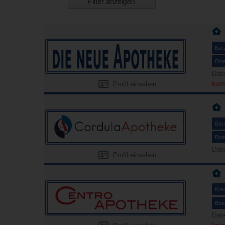
Filter anzeigen
Bar
Bot
Date
kein
Profil einsehen
Bar
Bot
Date
Profil einsehen
Kred
Bot
Date