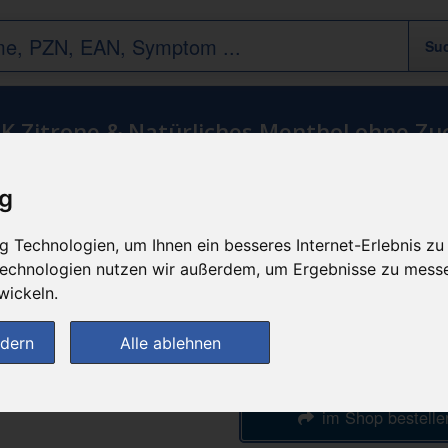
K Zitrone & Natürliches Menthol ohne Zu
ig
n
günstigster Produktpreis a
 Technologien, um Ihnen ein besseres Internet-Erlebnis zu
1,49 
 Technologien nutzen wir außerdem, um Ergebnisse zu mess
wickeln.
bei
ndern
Alle ablehnen
DIE NEUE APOTH
im Shop bestelle