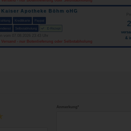
 Versand - nur Botenlieferung oder Selbstabholung
Kaiser Apotheke Böhm oHG
Pr
zahlung
Kreditkarte
Paypal
2
endienst
Selbstabholung
E-Rezept
versa
n vom 07.08.2026 23:43 Uhr
& i
 Versand - nur Botenlieferung oder Selbstabholung
Anmerkung*