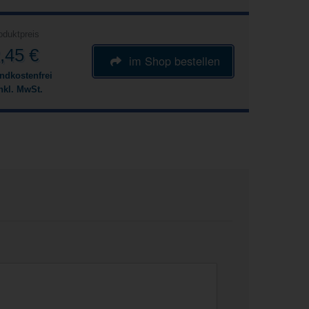
oduktpreis
,45 €
im Shop bestellen
ndkostenfrei
nkl. MwSt.