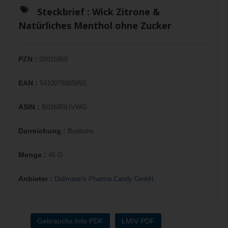
Steckbrief :
Wick Zitrone &
Natürliches Menthol ohne Zucker
PZN :
00015869
EAN :
5410076885893
ASIN :
B01MR9JVWG
Darreichung :
Bonbons
Menge :
46 G
Anbieter :
Dallmann's Pharma Candy GmbH
Gebrauchs.Info PDF
LMIV PDF