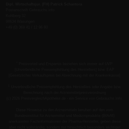
Dipl. Wirtschaftsjur. (FH) Patrick Schantora
Postanschrift Gebrauchs.info
Kohlberg 32
98634 Wasungen
+49 (0) 369 41 / 12 96 80
*
Preisvorteil und Ersparnis beziehen sich immer auf UVP
[Unverbindliche Preisempfehlung des Herstellers] bzw. EAP
[Gesetzlicher Verkaufspreis bei Abrechnung mit der Krankenkasse]
1
Unverbindliche Preisempfehlung des Herstellers oder Angabe bzw.
Berechnung nach der Arzneimittelpreisverordnung
(c) 2026 PreisvergleichApotheke.de - ein Service von Gebrauchs.Info.
Diese Hinweise zu den Arzneimitteln beruhen auf den vom
Bundesinstitut für Arzneimittel und Medizinprodukte (BfArM)
anerkannten Fachinformationen der Pharma-Hersteller, geben diese
aber nicht vollständig, sondern nur hinsichtlich besonders wichtiger