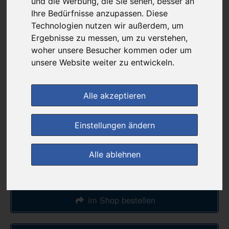
und die Werbung, die Sie sehen, besser an
günstigster Produktpreis ab
Ihre Bedürfnisse anzupassen. Diese
1,03 €
Technologien nutzen wir außerdem, um
Ergebnisse zu messen, um zu verstehen,
woher unsere Besucher kommen oder um
bei
unsere Website weiter zu entwickeln.
DIE NEUE APOTHEKE
kein Versand - nur Botenlieferung oder Selbstabholung
Alle akzeptieren
4
Ersparnis:
41
%
oder
0,72 €
Einstellungen ändern
Preis pro 1 G / 0,02 €
Daten vom 06.08.2026 06:41 Uhr
Alle ablehnen
(0)
Jetzt bewerten!
im Shop bestellen