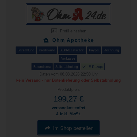
Profil einsehen
Ohm Apotheke
Barzahlung
Kreditkarte
SEPA/Lastschrift
Paypal
Rechnung
Vorkasse
Botendienst
Selbstabholung
E-Rezept
Daten vom 08.08.2026 22:50 Uhr
kein Versand - nur Botenlieferung oder Selbstabholung
Produktpreis
199,27 €
versandkostenfrei
& inkl. MwSt.
im Shop bestellen