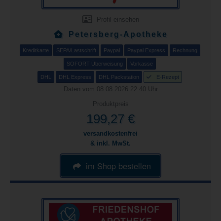
Profil einsehen
Petersberg-Apotheke
Kreditkarte
SEPA/Lastschrift
Paypal
Paypal Express
Rechnung
SOFORT Überweisung
Vorkasse
DHL
DHL Express
DHL Packstation
E-Rezept
Daten vom 08.08.2026 22:40 Uhr
Produktpreis
199,27 €
versandkostenfrei
& inkl. MwSt.
im Shop bestellen