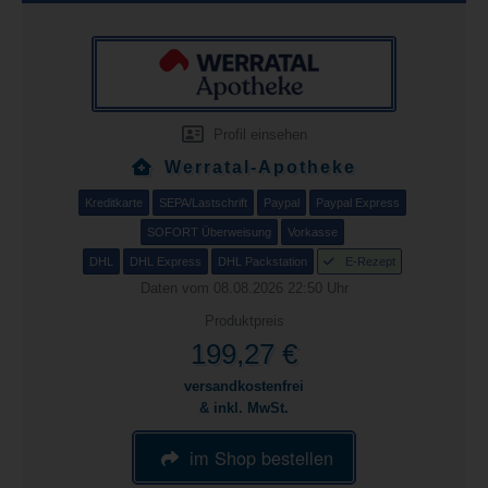
Profil einsehen
Werratal-Apotheke
Kreditkarte
SEPA/Lastschrift
Paypal
Paypal Express
SOFORT Überweisung
Vorkasse
DHL
DHL Express
DHL Packstation
E-Rezept
Daten vom 08.08.2026 22:50 Uhr
Produktpreis
199,27 €
versandkostenfrei
& inkl. MwSt.
im Shop bestellen