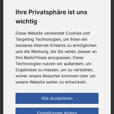
günstigster Produktpreis ab
198,49 €
Ihre Privatsphäre ist uns
wichtig
bei
Diese Website verwendet Cookies und
Rathaus Apotheke
Targeting Technologien, um Ihnen ein
versandkostenfrei
besseres Internet-Erlebnis zu ermöglichen
& inkl. MwSt.
und die Werbung, die Sie sehen, besser an
Preis pro 1 ST / 1,98 €
Ihre Bedürfnisse anzupassen. Diese
Daten vom 28.10.2025 09:18 Uhr
Technologien nutzen wir außerdem, um
Ergebnisse zu messen, um zu verstehen,
woher unsere Besucher kommen oder um
im Shop bestellen
unsere Website weiter zu entwickeln.
Alle akzeptieren
zur Einkaufsliste
Einstellungen ändern