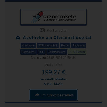
Profil einsehen
Apotheke am Clemenshospital
Kreditkarte
SEPA/Lastschrift
Paypal
Rechnung
Botendienst
DHL
Selbstabholung
E-Rezept
Daten vom 08.08.2026 22:50 Uhr
Produktpreis
199,27 €
versandkostenfrei
& inkl. MwSt.
im Shop bestellen