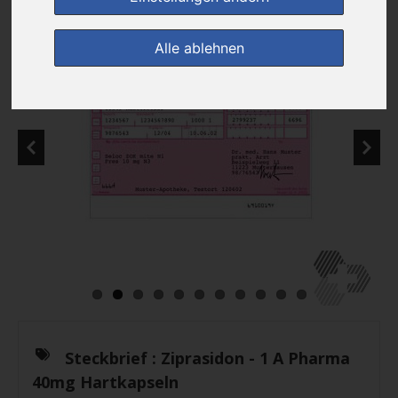
Alle ablehnen
Steckbrief :
Ziprasidon - 1 A Pharma
40mg Hartkapseln