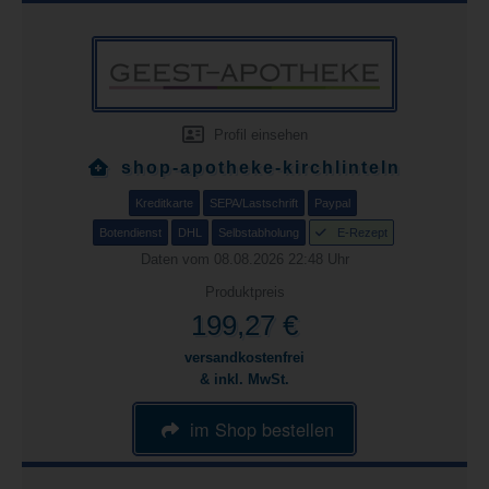
Profil einsehen
shop-apotheke-kirchlinteln
Kreditkarte
SEPA/Lastschrift
Paypal
Botendienst
DHL
Selbstabholung
E-Rezept
Daten vom 08.08.2026 22:48 Uhr
Produktpreis
199,27 €
versandkostenfrei
& inkl. MwSt.
im Shop bestellen