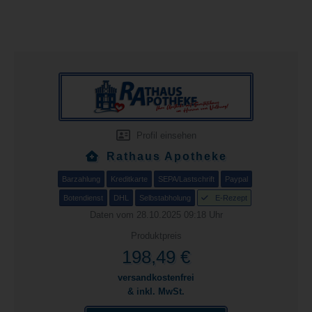
Profil einsehen
Rathaus Apotheke
Barzahlung
Kreditkarte
SEPA/Lastschrift
Paypal
Botendienst
DHL
Selbstabholung
E-Rezept
Daten vom 28.10.2025 09:18 Uhr
Produktpreis
198,49 €
versandkostenfrei
& inkl. MwSt.