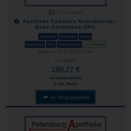
Profil einsehen
Apotheke Kempken Nowodworski-
Bade-Apotheken-OHG
Barzahlung
Kreditkarte
Paypal
Botendienst
DHL
Selbstabholung
E-Rezept
Daten vom 08.08.2026 22:43 Uhr
Produktpreis
199,27 €
versandkostenfrei
& inkl. MwSt.
im Shop bestellen