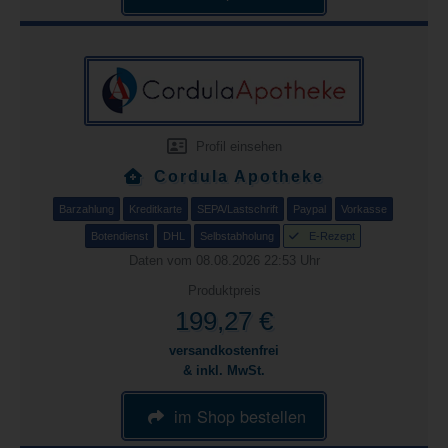
Profil einsehen
Cordula Apotheke
Barzahlung
Kreditkarte
SEPA/Lastschrift
Paypal
Vorkasse
Botendienst
DHL
Selbstabholung
E-Rezept
Daten vom 08.08.2026 22:53 Uhr
Produktpreis
199,27 €
versandkostenfrei
& inkl. MwSt.
im Shop bestellen