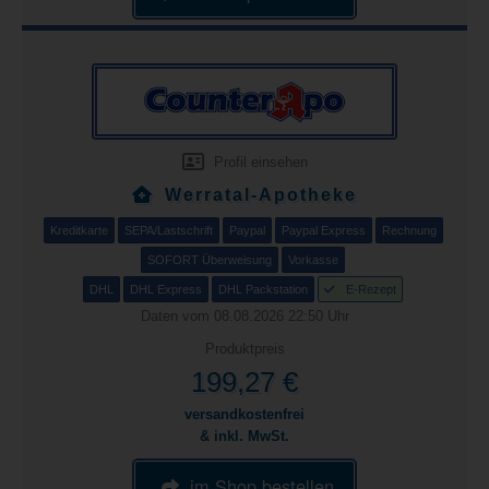
Profil einsehen
Werratal-Apotheke
Kreditkarte
SEPA/Lastschrift
Paypal
Paypal Express
Rechnung
SOFORT Überweisung
Vorkasse
DHL
DHL Express
DHL Packstation
E-Rezept
Daten vom 08.08.2026 22:50 Uhr
Produktpreis
199,27 €
versandkostenfrei
& inkl. MwSt.
im Shop bestellen