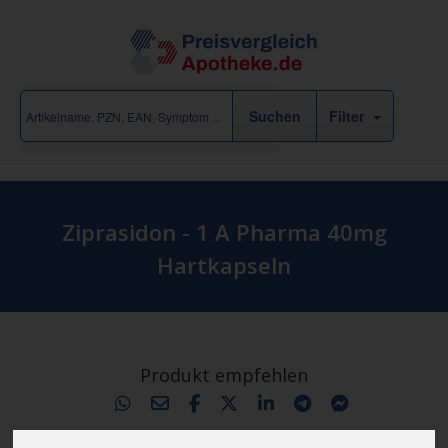
Filter
Ziprasidon - 1 A Pharma 40mg
Hartkapseln
Produkt empfehlen