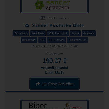
Profil einsehen
Sander Apotheke Mitte
Barzahlung
Kreditkarte
SEPA/Lastschrift
Paypal
Vorkasse
Botendienst
DHL
DHL Express
Selbstabholung
Daten vom 08.08.2026 22:45 Uhr
Produktpreis
199,27 €
versandkostenfrei
& inkl. MwSt.
im Shop bestellen