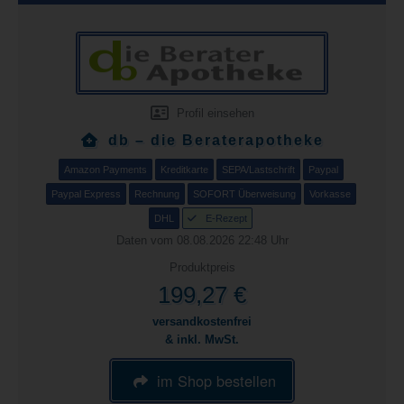
Profil einsehen
db – die Beraterapotheke
Amazon Payments
Kreditkarte
SEPA/Lastschrift
Paypal
Paypal Express
Rechnung
SOFORT Überweisung
Vorkasse
DHL
E-Rezept
Daten vom 08.08.2026 22:48 Uhr
Produktpreis
199,27 €
versandkostenfrei
& inkl. MwSt.
im Shop bestellen