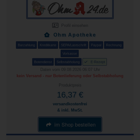
Profil einsehen
Ohm Apotheke
Barzahlung
Kreditkarte
SEPA/Lastschrift
Paypal
Rechnung
Vorkasse
Botendienst
Selbstabholung
E-Rezept
Daten vom 09.08.2026 06:07 Uhr
kein Versand - nur Botenlieferung oder Selbstabholung
Produktpreis
16,37 €
versandkostenfrei
& inkl. MwSt.
im Shop bestellen