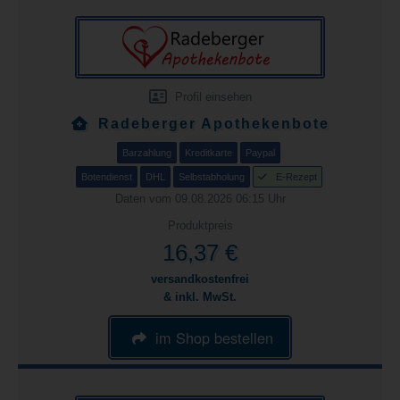
Profil einsehen
Radeberger Apothekenbote
Barzahlung
Kreditkarte
Paypal
Botendienst
DHL
Selbstabholung
E-Rezept
Daten vom 09.08.2026 06:15 Uhr
Produktpreis
16,37 €
versandkostenfrei
& inkl. MwSt.
im Shop bestellen