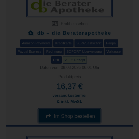
Profil einsehen
db – die Beraterapotheke
Amazon Payments
Kreditkarte
SEPA/Lastschrift
Paypal
Paypal Express
Rechnung
SOFORT Überweisung
Vorkasse
DHL
E-Rezept
Daten vom 09.08.2026 06:01 Uhr
Produktpreis
16,37 €
versandkostenfrei
& inkl. MwSt.
im Shop bestellen