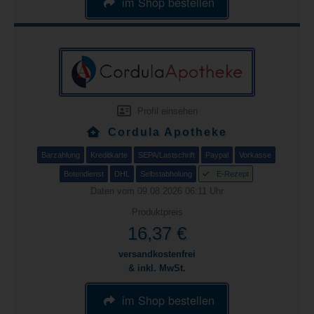
im Shop bestellen
Profil einsehen
Cordula Apotheke
Barzahlung
Kreditkarte
SEPA/Lastschrift
Paypal
Vorkasse
Botendienst
DHL
Selbstabholung
E-Rezept
Daten vom 09.08.2026 06:11 Uhr
Produktpreis
16,37 €
versandkostenfrei
& inkl. MwSt.
im Shop bestellen