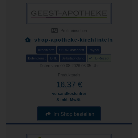
Profil einsehen
shop-apotheke-kirchlinteln
Kreditkarte
SEPA/Lastschrift
Paypal
Botendienst
DHL
Selbstabholung
E-Rezept
Daten vom 09.08.2026 06:05 Uhr
Produktpreis
16,37 €
versandkostenfrei
& inkl. MwSt.
im Shop bestellen