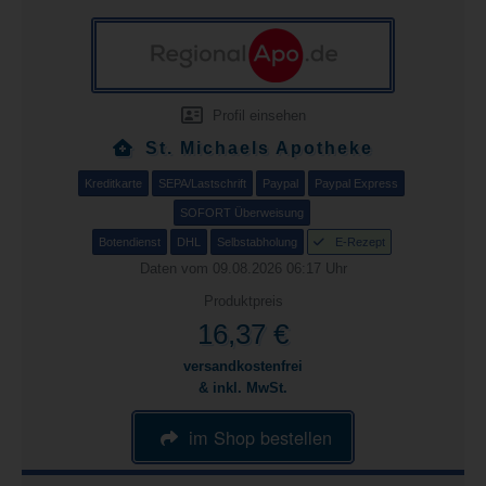
Profil einsehen
St. Michaels Apotheke
Kreditkarte
SEPA/Lastschrift
Paypal
Paypal Express
SOFORT Überweisung
Botendienst
DHL
Selbstabholung
E-Rezept
Daten vom 09.08.2026 06:17 Uhr
Produktpreis
16,37 €
versandkostenfrei
& inkl. MwSt.
im Shop bestellen