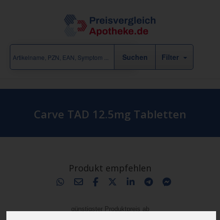
Filter
Carve TAD 12.5mg Tabletten
Produkt empfehlen
günstigster Produktpreis ab