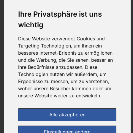
15,60 €
Ihre Privatsphäre ist uns
wichtig
bei
Rathaus Apotheke
versandkostenfrei
Diese Website verwendet Cookies und
& inkl. MwSt.
Targeting Technologien, um Ihnen ein
besseres Internet-Erlebnis zu ermöglichen
Preis pro 1 ST / 0,31 €
und die Werbung, die Sie sehen, besser an
Daten vom 28.10.2025 09:18 Uhr
Ihre Bedürfnisse anzupassen. Diese
Technologien nutzen wir außerdem, um
Ergebnisse zu messen, um zu verstehen,
im Shop bestellen
woher unsere Besucher kommen oder um
unsere Website weiter zu entwickeln.
zur Einkaufsliste
Alle akzeptieren
Einstellungen ändern