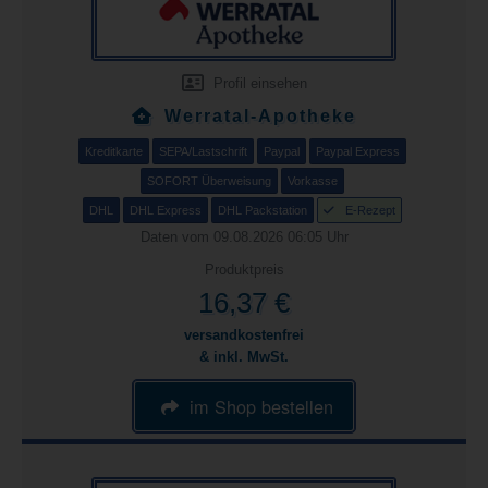
Profil einsehen
Werratal-Apotheke
Kreditkarte
SEPA/Lastschrift
Paypal
Paypal Express
SOFORT Überweisung
Vorkasse
DHL
DHL Express
DHL Packstation
E-Rezept
Daten vom 09.08.2026 06:05 Uhr
Produktpreis
16,37 €
versandkostenfrei
& inkl. MwSt.
im Shop bestellen