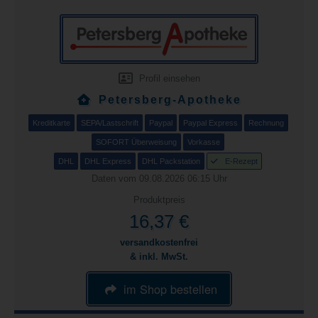
Profil einsehen
Petersberg-Apotheke
Kreditkarte
SEPA/Lastschrift
Paypal
Paypal Express
Rechnung
SOFORT Überweisung
Vorkasse
DHL
DHL Express
DHL Packstation
E-Rezept
Daten vom 09.08.2026 06:15 Uhr
Produktpreis
16,37 €
versandkostenfrei
& inkl. MwSt.
im Shop bestellen