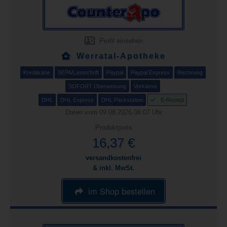
Profil einsehen
Werratal-Apotheke
Kreditkarte
SEPA/Lastschrift
Paypal
Paypal Express
Rechnung
SOFORT Überweisung
Vorkasse
DHL
DHL Express
DHL Packstation
E-Rezept
Daten vom 09.08.2026 06:07 Uhr
Produktpreis
16,37 €
versandkostenfrei
& inkl. MwSt.
im Shop bestellen