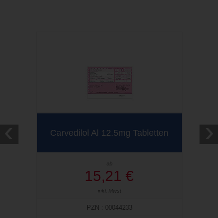
‹
›
Carvedilol Al 12.5mg Tabletten
ab
15,21 €
inkl. Mwst
PZN : 00044233