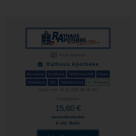
Profil einsehen
Rathaus Apotheke
Barzahlung
Kreditkarte
SEPA/Lastschrift
Paypal
Botendienst
DHL
Selbstabholung
E-Rezept
Daten vom 28.10.2025 09:18 Uhr
Produktpreis
15,60 €
versandkostenfrei
& inkl. MwSt.