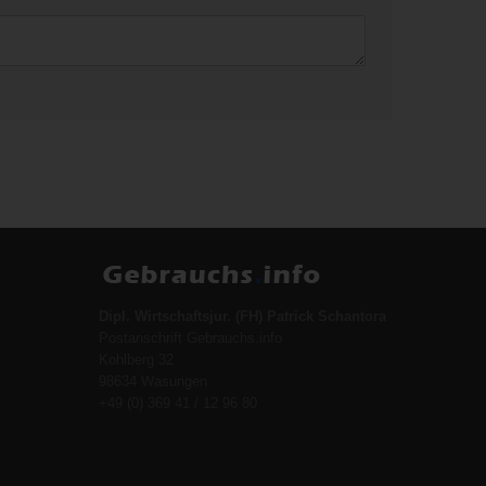
Dipl. Wirtschaftsjur. (FH) Patrick Schantora
Postanschrift Gebrauchs.info
Kohlberg 32
98634 Wasungen
+49 (0) 369 41 / 12 96 80