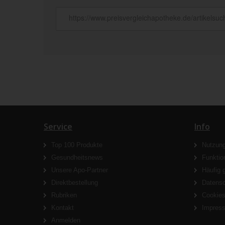
Service
Info
Top 100 Produkte
Nutzun
Gesundheitsnews
Funktio
Unsere Apo-Partner
Häufig 
Direktbestellung
Datens
Rubriken
Cookie
Kontakt
Impres
Anmelden