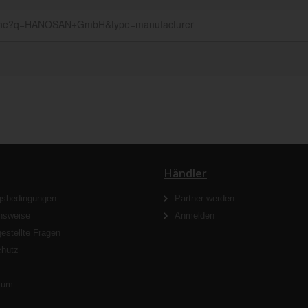
Händler
gsbedingungen
Partner werden
nsweise
Anmelden
gestellte Fragen
chutz
s
sum