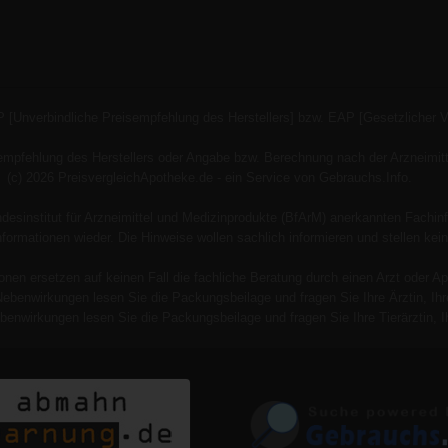
P [Unverbindliche Preisempfehlung des Herstellers] bzw. EAP [Gesetzlicher 
empfehlung des Herstellers oder Angabe bzw. Berechnung nach der Arzneimitt
(c) 2026 PreisvergleichApotheke.de - ein Service von Gebrauchs.Info.
esinstitut für Arzneimittel und Medizinprodukte (BfArM) anerkannten Fachinf
 Informationen wieder. Die Hinweise wollen sachlich informieren und stellen
onen ersetzen auf keinen Fall die fachliche Beratung durch einen Arzt oder Ap
Nebenwirkungen lesen Sie die Packungsbeilage und fragen Sie Ihre Ärztin, Ihre
benwirkungen lesen Sie die Packungsbeilage und fragen Sie Ihre Tierärztin, Ih