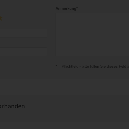
Anmerkung*
* = Pflichtfeld - bitte füllen Sie dieses Feld 
vorhanden