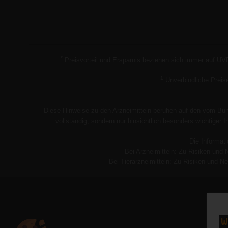
*
Preisvorteil und Ersparnis beziehen sich immer auf UV
1
Unverbindliche Preis
Diese Hinweise zu den Arzneimitteln beruhen auf den vom Bund
vollständig, sondern nur hinsichtlich besonders wichtiger
Die Informati
Bei Arzneimitteln: Zu Risiken und 
Bei Tierarzneimitteln: Zu Risiken und Ne