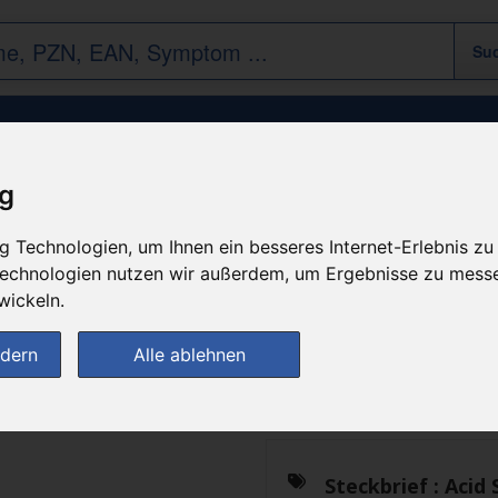
Acid Sulf D 6
ig
 Technologien, um Ihnen ein besseres Internet-Erlebnis zu
n
 Technologien nutzen wir außerdem, um Ergebnisse zu mess
wickeln.
Das gewünschte Produkt 
ndern
Alle ablehnen
zur Startseite
Steckbrief :
Acid 