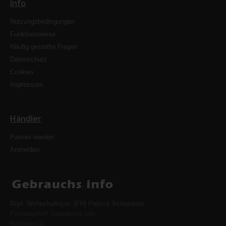
Info
Nutzungsbedingungen
Funktionsweise
Häufig gestellte Fragen
Datenschutz
Cookies
Impressum
Händler
Partner werden
Anmelden
Dipl. Wirtschaftsjur. (FH) Patrick Schantora
Postanschrift Gebrauchs.info
Kohlberg 32