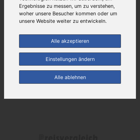
Ergebnisse zu messen, um zu verstehen,
Das gewünschte Produkt ist derzeit bei keinem unserer Partner
woher unsere Besucher kommen oder um
erhältlich.
unsere Website weiter zu entwickeln.
Alle akzeptieren
(0)
Jetzt bewerten!
Einstellungen ändern
zur Startseite
Alle ablehnen
Preisalarm