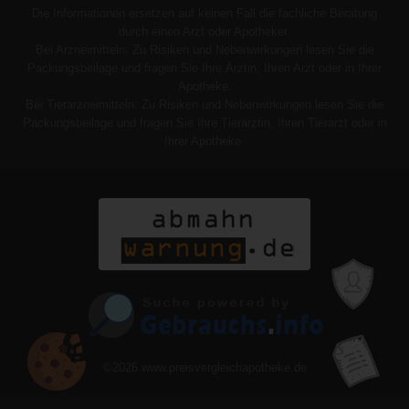
Die Informationen ersetzen auf keinen Fall die fachliche Beratung
durch einen Arzt oder Apotheker.
Bei Arzneimitteln: Zu Risiken und Nebenwirkungen lesen Sie die
Packungsbeilage und fragen Sie Ihre Ärztin, Ihren Arzt oder in Ihrer
Apotheke.
Bei Tierarzneimitteln: Zu Risiken und Nebenwirkungen lesen Sie die
Packungsbeilage und fragen Sie Ihre Tierärztin, Ihren Tierarzt oder in
Ihrer Apotheke.
©2026
www.preisvergleichapotheke.de