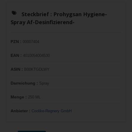
Steckbrief :
Prohygsan Hygiene-
Spray Af-Desinfizierend-
PZN :
00007404
EAN :
4010054004530
ASIN :
B00KTGDLWY
Darreichung :
Spray
Menge :
250 ML
Anbieter :
Coolike-Regnery GmbH