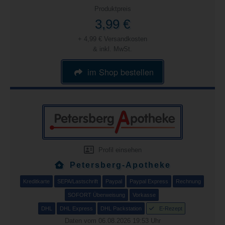
Produktpreis
3,99 €
+ 4,99 € Versandkosten
& inkl. MwSt.
im Shop bestellen
Profil einsehen
Petersberg-Apotheke
Kreditkarte
SEPA/Lastschrift
Paypal
Paypal Express
Rechnung
SOFORT Überweisung
Vorkasse
DHL
DHL Express
DHL Packstation
E-Rezept
Daten vom 06.08.2026 19:53 Uhr