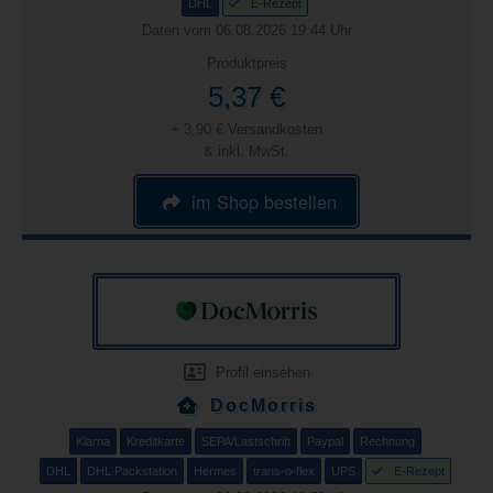
DHL
E-Rezept
Daten vom 06.08.2026 19:44 Uhr
Produktpreis
5,37 €
+ 3,90 € Versandkosten
& inkl. MwSt.
im Shop bestellen
Profil einsehen
DocMorris
Klarna
Kreditkarte
SEPA/Lastschrift
Paypal
Rechnung
DHL
DHL Packstation
Hermes
trans-o-flex
UPS
E-Rezept