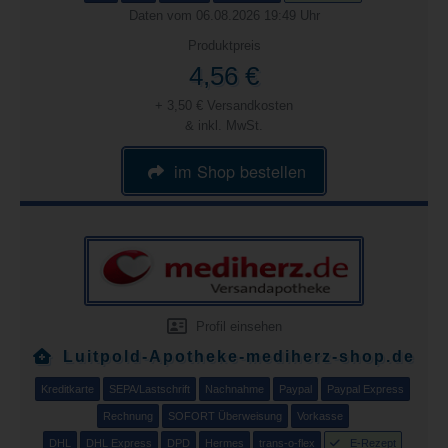
Daten vom 06.08.2026 19:49 Uhr
Produktpreis
4,56 €
+ 3,50 € Versandkosten
& inkl. MwSt.
im Shop bestellen
Profil einsehen
Luitpold-Apotheke-mediherz-shop.de
Kreditkarte
SEPA/Lastschrift
Nachnahme
Paypal
Paypal Express
Rechnung
SOFORT Überweisung
Vorkasse
DHL
DHL Express
DPD
Hermes
trans-o-flex
E-Rezept