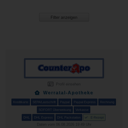
Filter anzeigen
Profil einsehen
Werratal-Apotheke
Kreditkarte
SEPA/Lastschrift
Paypal
Paypal Express
Rechnung
SOFORT Überweisung
Vorkasse
DHL
DHL Express
DHL Packstation
E-Rezept
Daten vom 06.08.2026 19:49 Uhr