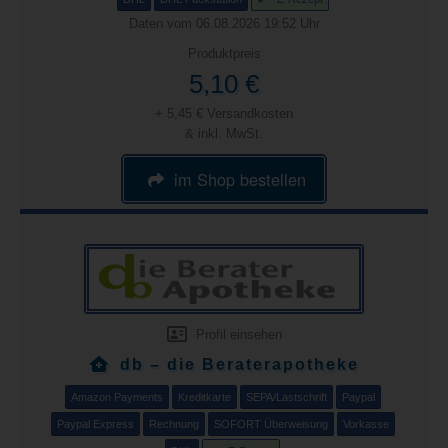
Daten vom 06.08.2026 19:52 Uhr
Produktpreis
5,10 €
+ 5,45 € Versandkosten
& inkl. MwSt.
im Shop bestellen
Profil einsehen
db – die Beraterapotheke
Amazon Payments
Kreditkarte
SEPA/Lastschrift
Paypal
Paypal Express
Rechnung
SOFORT Überweisung
Vorkasse