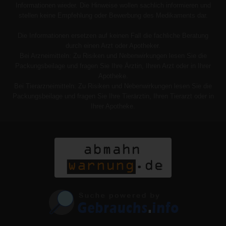
Informationen wieder. Die Hinweise wollen sachlich informieren und
stellen keine Empfehlung oder Bewerbung des Medikaments dar.
Die Informationen ersetzen auf keinen Fall die fachliche Beratung
durch einen Arzt oder Apotheker.
Bei Arzneimitteln: Zu Risiken und Nebenwirkungen lesen Sie die
Packungsbeilage und fragen Sie Ihre Ärztin, Ihren Arzt oder in Ihrer
Apotheke.
Bei Tierarzneimitteln: Zu Risiken und Nebenwirkungen lesen Sie die
Packungsbeilage und fragen Sie Ihre Tierärztin, Ihren Tierarzt oder in
Ihrer Apotheke.