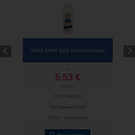
‹
›
Totes Meer Salz Haarshampoo
ab
5,53 €
inkl. Mwst
PZN : 06883822
MN Cosmetic GmbH
250 ML / Koerperpflege
Preisvergleich