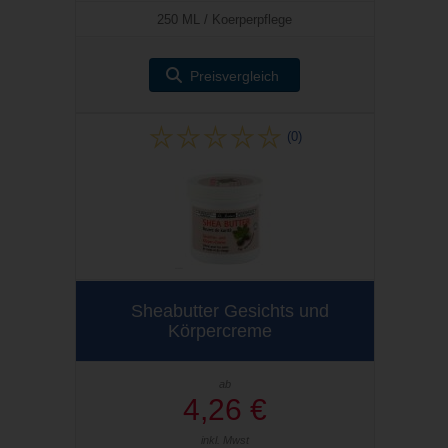
250 ML / Koerperpflege
Preisvergleich
(0)
Sheabutter Gesichts und
Körpercreme
ab
4,26 €
inkl. Mwst