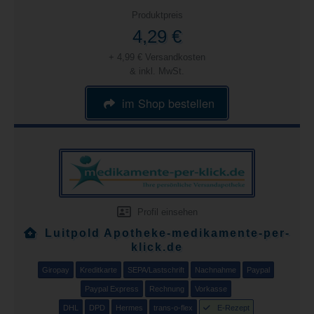
Produktpreis
4,29 €
+ 4,99 € Versandkosten
& inkl. MwSt.
im Shop bestellen
Profil einsehen
Luitpold Apotheke-medikamente-per-
klick.de
Giropay
Kreditkarte
SEPA/Lastschrift
Nachnahme
Paypal
Paypal Express
Rechnung
Vorkasse
DHL
DPD
Hermes
trans-o-flex
E-Rezept