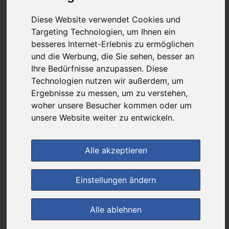
günstigster Produktpreis ab
Diese Website verwendet Cookies und
3,99 €
Targeting Technologien, um Ihnen ein
besseres Internet-Erlebnis zu ermöglichen
und die Werbung, die Sie sehen, besser an
bei
Ihre Bedürfnisse anzupassen. Diese
Werratal-Apotheke
Technologien nutzen wir außerdem, um
+ 4,99 € Versandkosten
Ergebnisse zu messen, um zu verstehen,
& inkl. MwSt.
woher unsere Besucher kommen oder um
4
unsere Website weiter zu entwickeln.
Ersparnis:
35
%
oder
2,16 €
Preis pro 1 ML / 0,02 €
Daten vom 06.08.2026 19:49 Uhr
Alle akzeptieren
Einstellungen ändern
(0)
Jetzt bewerten!
Alle ablehnen
im Shop bestellen