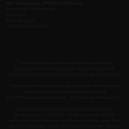
Dipl. Wirtschaftsjur. (FH) Patrick Schantora
Postanschrift Gebrauchs.info
Kohlberg 32
98634 Wasungen
+49 (0) 369 41 / 12 96 80
*
Preisvorteil und Ersparnis beziehen sich immer auf UVP
[Unverbindliche Preisempfehlung des Herstellers] bzw. EAP
[Gesetzlicher Verkaufspreis bei Abrechnung mit der Krankenkasse]
1
Unverbindliche Preisempfehlung des Herstellers oder Angabe bzw.
Berechnung nach der Arzneimittelpreisverordnung
(c) 2026 PreisvergleichApotheke.de - ein Service von Gebrauchs.Info.
Diese Hinweise zu den Arzneimitteln beruhen auf den vom
Bundesinstitut für Arzneimittel und Medizinprodukte (BfArM)
anerkannten Fachinformationen der Pharma-Hersteller, geben diese
aber nicht vollständig, sondern nur hinsichtlich besonders wichtiger