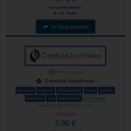
versandkostenfrei
& inkl. MwSt.
im Shop bestellen
Profil einsehen
Cordula Apotheke
Barzahlung
Kreditkarte
SEPA/Lastschrift
Paypal
Vorkasse
Botendienst
DHL
Selbstabholung
E-Rezept
Daten vom 06.08.2026 01:37 Uhr
Produktpreis
0,90 €