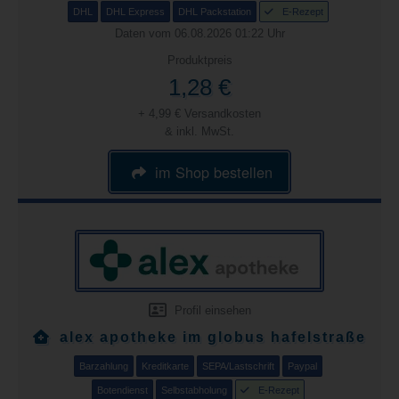
DHL
DHL Express
DHL Packstation
E-Rezept
Daten vom 06.08.2026 01:22 Uhr
Produktpreis
1,28 €
+ 4,99 € Versandkosten
& inkl. MwSt.
im Shop bestellen
Profil einsehen
alex apotheke im globus hafelstraße
Barzahlung
Kreditkarte
SEPA/Lastschrift
Paypal
Botendienst
Selbstabholung
E-Rezept