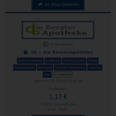
im Shop bestellen
Profil einsehen
db – die Beraterapotheke
Amazon Payments
Kreditkarte
SEPA/Lastschrift
Paypal
Paypal Express
Rechnung
SOFORT Überweisung
Vorkasse
DHL
E-Rezept
Daten vom 06.08.2026 01:28 Uhr
Produktpreis
1,17 €
+ 3,90 € Versandkosten
& inkl. MwSt.