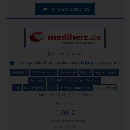
im Shop bestellen
Profil einsehen
Luitpold-Apotheke-mediherz-shop.de
Kreditkarte
SEPA/Lastschrift
Nachnahme
Paypal
Paypal Express
Rechnung
SOFORT Überweisung
Vorkasse
DHL
DHL Express
DPD
Hermes
trans-o-flex
E-Rezept
Daten vom 06.08.2026 01:30 Uhr
Produktpreis
1,08 €
+ 3,90 € Versandkosten
& inkl. MwSt.