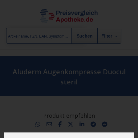
Filter
Aluderm Augenkompresse Duocul
steril
Produkt empfehlen