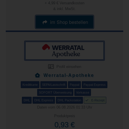
+ 4,99 € Versandkosten
& inkl. MwSt.
im Shop bestellen
Profil einsehen
Werratal-Apotheke
Kreditkarte
SEPA/Lastschrift
Paypal
Paypal Express
SOFORT Überweisung
Vorkasse
DHL
DHL Express
DHL Packstation
E-Rezept
Daten vom 06.08.2026 01:33 Uhr
Produktpreis
0,93 €