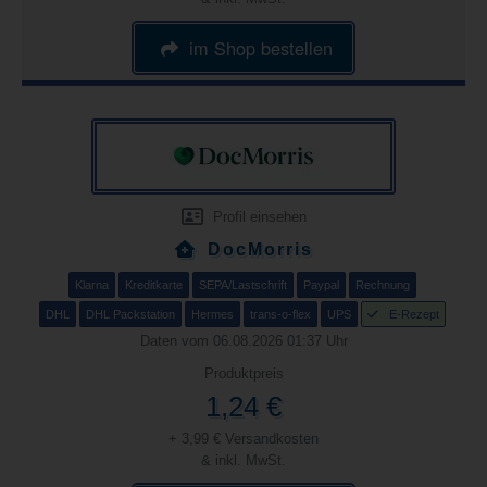
im Shop bestellen
Profil einsehen
DocMorris
Klarna
Kreditkarte
SEPA/Lastschrift
Paypal
Rechnung
DHL
DHL Packstation
Hermes
trans-o-flex
UPS
E-Rezept
Daten vom 06.08.2026 01:37 Uhr
Produktpreis
1,24 €
+ 3,99 € Versandkosten
& inkl. MwSt.