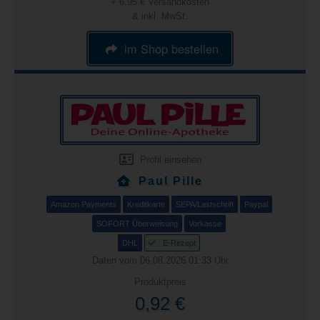
+ 6,95 € Versandkosten
& inkl. MwSt.
im Shop bestellen
Profil einsehen
Paul Pille
Amazon Payments
Kreditkarte
SEPA/Lastschrift
Paypal
SOFORT Überweisung
Vorkasse
DHL
E-Rezept
Daten vom 06.08.2026 01:33 Uhr
Produktpreis
0,92 €