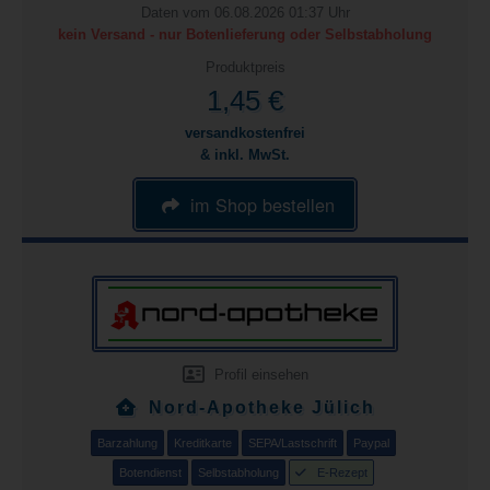
Daten vom 06.08.2026 01:37 Uhr
kein Versand - nur Botenlieferung oder Selbstabholung
Produktpreis
1,45 €
versandkostenfrei
& inkl. MwSt.
im Shop bestellen
Profil einsehen
Nord-Apotheke Jülich
Barzahlung
Kreditkarte
SEPA/Lastschrift
Paypal
Botendienst
Selbstabholung
E-Rezept