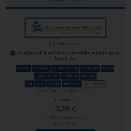
Profil einsehen
Luitpold Apotheke-medikamente-per-
klick.de
Giropay
Kreditkarte
SEPA/Lastschrift
Nachnahme
Paypal
Paypal Express
Rechnung
Vorkasse
DHL
DPD
Hermes
trans-o-flex
E-Rezept
Daten vom 06.08.2026 01:30 Uhr
Produktpreis
0,98 €
+ 3,50 € Versandkosten
& inkl. MwSt.