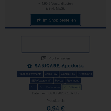
+ 4,99 € Versandkosten
& inkl. MwSt.
im Shop bestellen
Profil einsehen
SANICARE-Apotheke
Amazon Payments
Apple Pay
Google Pay
Kreditkarte
SEPA/Lastschrift
Paypal
Rechnung
DHL
DHL Packstation
E-Rezept
Daten vom 06.08.2026 01:37 Uhr
Produktpreis
0,94 €