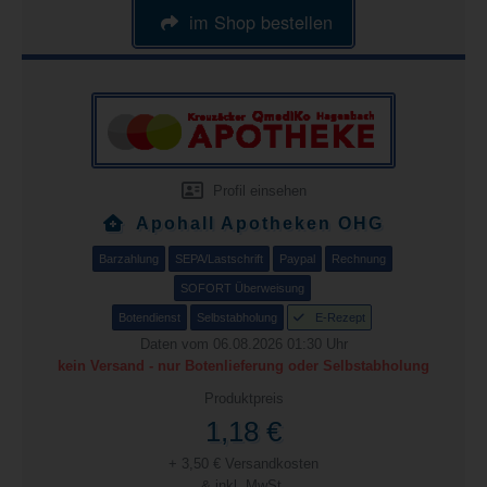
im Shop bestellen
Profil einsehen
Apohall Apotheken OHG
Barzahlung
SEPA/Lastschrift
Paypal
Rechnung
SOFORT Überweisung
Botendienst
Selbstabholung
E-Rezept
Daten vom 06.08.2026 01:30 Uhr
kein Versand - nur Botenlieferung oder Selbstabholung
Produktpreis
1,18 €
+ 3,50 € Versandkosten
& inkl. MwSt.