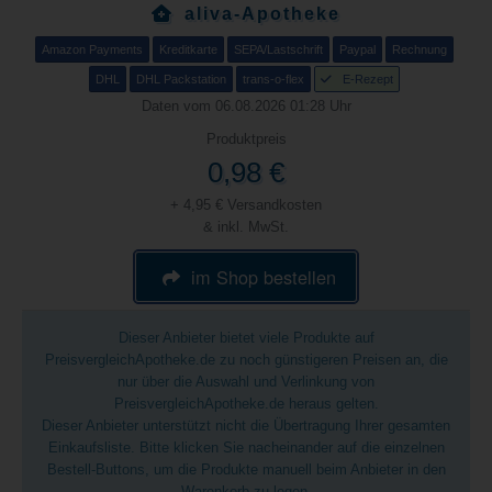
aliva-Apotheke
Amazon Payments
Kreditkarte
SEPA/Lastschrift
Paypal
Rechnung
DHL
DHL Packstation
trans-o-flex
E-Rezept
Daten vom 06.08.2026 01:28 Uhr
Produktpreis
0,98 €
+ 4,95 € Versandkosten
& inkl. MwSt.
im Shop bestellen
Dieser Anbieter bietet viele Produkte auf
PreisvergleichApotheke.de zu noch günstigeren Preisen an, die
nur über die Auswahl und Verlinkung von
PreisvergleichApotheke.de heraus gelten.
Dieser Anbieter unterstützt nicht die Übertragung Ihrer gesamten
Einkaufsliste. Bitte klicken Sie nacheinander auf die einzelnen
Bestell-Buttons, um die Produkte manuell beim Anbieter in den
Warenkorb zu legen.