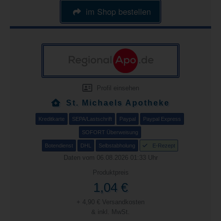
im Shop bestellen
Profil einsehen
St. Michaels Apotheke
Kreditkarte
SEPA/Lastschrift
Paypal
Paypal Express
SOFORT Überweisung
Botendienst
DHL
Selbstabholung
E-Rezept
Daten vom 06.08.2026 01:33 Uhr
Produktpreis
1,04 €
+ 4,90 € Versandkosten
& inkl. MwSt.