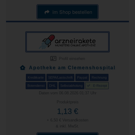
im Shop bestellen
Profil einsehen
Apotheke am Clemenshospital
Kreditkarte
SEPA/Lastschrift
Paypal
Rechnung
Botendienst
DHL
Selbstabholung
E-Rezept
Daten vom 06.08.2026 01:37 Uhr
Produktpreis
1,13 €
+ 6,50 € Versandkosten
& inkl. MwSt.