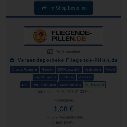
im Shop bestellen
Profil einsehen
Versandapotheke Fliegende-Pillen.de
Amazon Payments
Giropay
SEPA/Lastschrift
Nachnahme
Paypal
Paypal Express
Rechnung
Vorkasse
DHL
DHL Packstation
Selbstabholung
E-Rezept
Daten vom 06.08.2026 01:33 Uhr
Produktpreis
1,08 €
+ 4,50 € Versandkosten
& inkl. MwSt.