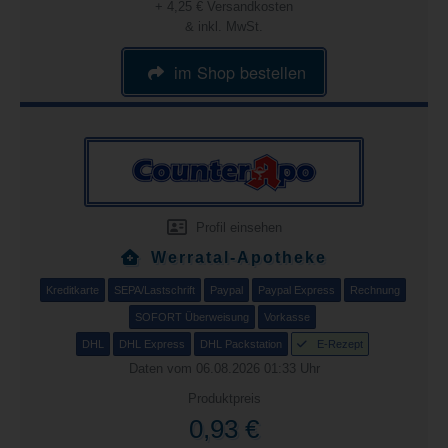
+ 4,25 € Versandkosten
& inkl. MwSt.
im Shop bestellen
Profil einsehen
Werratal-Apotheke
Kreditkarte
SEPA/Lastschrift
Paypal
Paypal Express
Rechnung
SOFORT Überweisung
Vorkasse
DHL
DHL Express
DHL Packstation
E-Rezept
Daten vom 06.08.2026 01:33 Uhr
Produktpreis
0,93 €