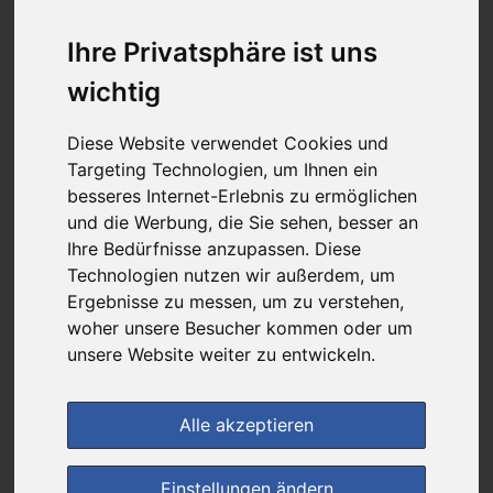
günstigster Produktpreis ab
0,76 €
Ihre Privatsphäre ist uns
wichtig
bei
Diese Website verwendet Cookies und
DIE NEUE APOTHEKE
Targeting Technologien, um Ihnen ein
kein Versand - nur Botenlieferung oder Selbstabholung
besseres Internet-Erlebnis zu ermöglichen
und die Werbung, die Sie sehen, besser an
4
Ersparnis:
76
%
oder
2,44 €
Ihre Bedürfnisse anzupassen. Diese
Preis pro 1 ST / 0,76 €
Technologien nutzen wir außerdem, um
Daten vom 06.08.2026 01:30 Uhr
Ergebnisse zu messen, um zu verstehen,
woher unsere Besucher kommen oder um
unsere Website weiter zu entwickeln.
(0)
Jetzt bewerten!
Alle akzeptieren
im Shop bestellen
Einstellungen ändern