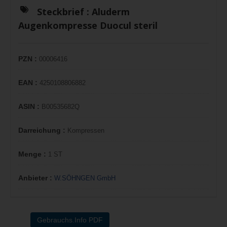
Steckbrief :
Aluderm
Augenkompresse Duocul steril
PZN :
00006416
EAN :
4250108806882
ASIN :
B00535682Q
Darreichung :
Kompressen
Menge :
1 ST
Anbieter :
W.SÖHNGEN GmbH
Gebrauchs.Info PDF