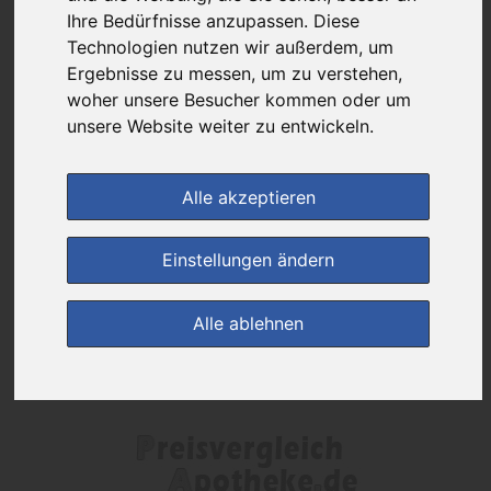
Das gewünschte Produkt ist derzeit bei keinem unserer Partner
Ihre Bedürfnisse anzupassen. Diese
erhältlich.
Technologien nutzen wir außerdem, um
Ergebnisse zu messen, um zu verstehen,
woher unsere Besucher kommen oder um
(0)
Jetzt bewerten!
unsere Website weiter zu entwickeln.
Generika
Alle akzeptieren
Preisalarm
Einstellungen ändern
Alle ablehnen