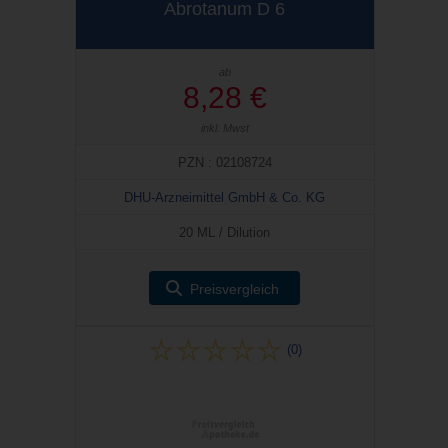
Abrotanum D 6
ab
8,28 €
inkl. Mwst
PZN : 02108724
DHU-Arzneimittel GmbH & Co. KG
20 ML / Dilution
Preisvergleich
(0)