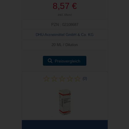
8,57 €
inkl. Mwst
PZN : 02108687
DHU-Arzneimittel GmbH & Co. KG
20 ML / Dilution
Preisvergleich
(0)