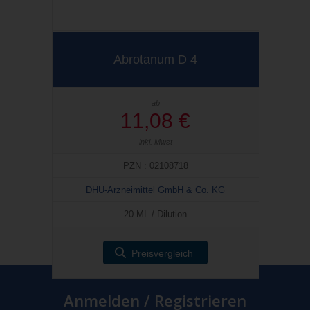
Abrotanum D 4
ab
11,08 €
inkl. Mwst
PZN : 02108718
DHU-Arzneimittel GmbH & Co. KG
20 ML / Dilution
Preisvergleich
Anmelden / Registrieren