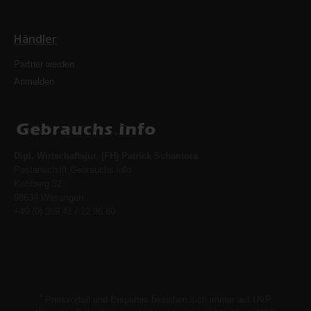
Händler
Partner werden
Anmelden
Dipl. Wirtschaftsjur. (FH) Patrick Schantora
Postanschrift Gebrauchs.info
Kohlberg 32
98634 Wasungen
+49 (0) 369 41 / 12 96 80
*
Preisvorteil und Ersparnis beziehen sich immer auf UVP