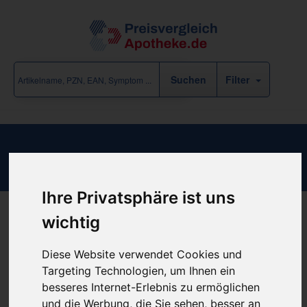
Filter
Abrotanum D 3 Hanos
Ihre Privatsphäre ist uns
wichtig
Produkt empfehlen
Diese Website verwendet Cookies und
Targeting Technologien, um Ihnen ein
Kein Preis bekannt
besseres Internet-Erlebnis zu ermöglichen
und die Werbung, die Sie sehen, besser an