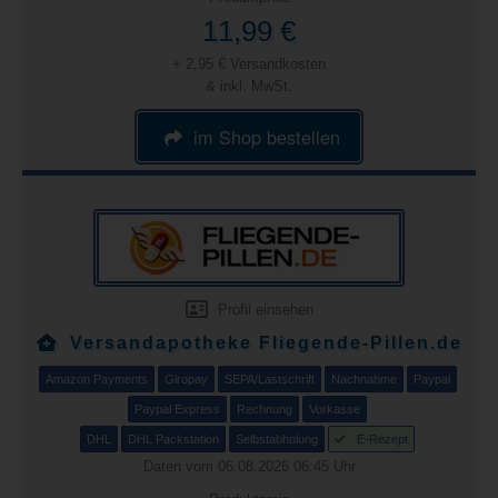
11,99 €
+ 2,95 € Versandkosten
& inkl. MwSt.
im Shop bestellen
Profil einsehen
Versandapotheke Fliegende-Pillen.de
Amazon Payments
Giropay
SEPA/Lastschrift
Nachnahme
Paypal
Paypal Express
Rechnung
Vorkasse
DHL
DHL Packstation
Selbstabholung
E-Rezept
Daten vom 06.08.2026 06:45 Uhr