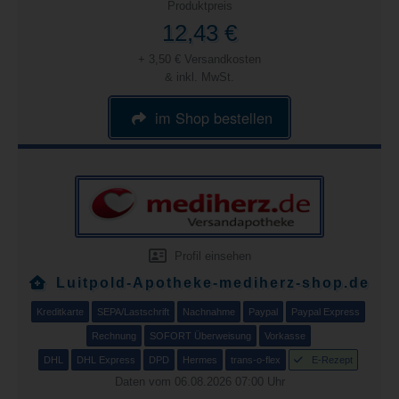
Produktpreis
12,43 €
+ 3,50 € Versandkosten
& inkl. MwSt.
im Shop bestellen
Profil einsehen
Luitpold-Apotheke-mediherz-shop.de
Kreditkarte
SEPA/Lastschrift
Nachnahme
Paypal
Paypal Express
Rechnung
SOFORT Überweisung
Vorkasse
DHL
DHL Express
DPD
Hermes
trans-o-flex
E-Rezept
Daten vom 06.08.2026 07:00 Uhr