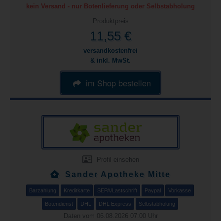
kein Versand - nur Botenlieferung oder Selbstabholung
Produktpreis
11,55 €
versandkostenfrei
& inkl. MwSt.
im Shop bestellen
Profil einsehen
Sander Apotheke Mitte
Barzahlung
Kreditkarte
SEPA/Lastschrift
Paypal
Vorkasse
Botendienst
DHL
DHL Express
Selbstabholung
Daten vom 06.08.2026 07:00 Uhr