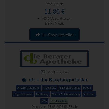
Produktpreis
11,85 €
+ 4,85 € Versandkosten
& inkl. MwSt.
im Shop bestellen
Profil einsehen
db – die Beraterapotheke
Amazon Payments
Kreditkarte
SEPA/Lastschrift
Paypal
Paypal Express
Rechnung
SOFORT Überweisung
Vorkasse
DHL
E-Rezept
Daten vom 06.08.2026 06:57 Uhr