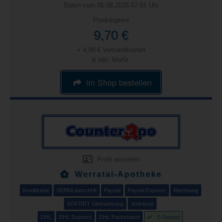
Daten vom 06.08.2026 07:01 Uhr
Produktpreis
9,70 €
+ 4,99 € Versandkosten
& inkl. MwSt.
im Shop bestellen
Profil einsehen
Werratal-Apotheke
Kreditkarte
SEPA/Lastschrift
Paypal
Paypal Express
Rechnung
SOFORT Überweisung
Vorkasse
DHL
DHL Express
DHL Packstation
E-Rezept