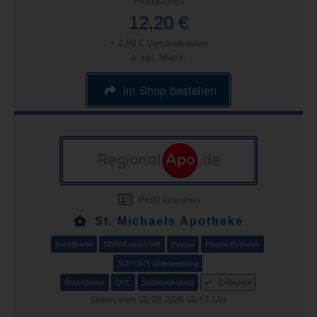
Produktpreis
12,20 €
+ 4,50 € Versandkosten
& inkl. MwSt.
im Shop bestellen
Profil einsehen
St. Michaels Apotheke
Kreditkarte
SEPA/Lastschrift
Paypal
Paypal Express
SOFORT Überweisung
Botendienst
DHL
Selbstabholung
E-Rezept
Daten vom 06.08.2026 06:57 Uhr