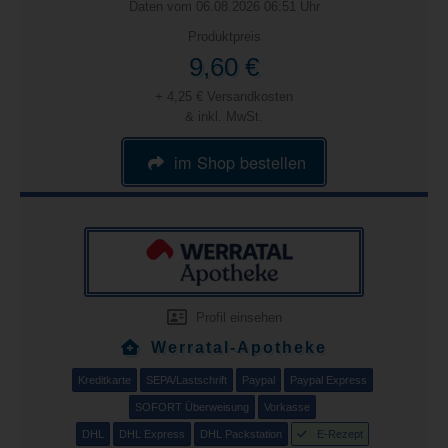
Daten vom 06.08.2026 06:51 Uhr
Produktpreis
9,60 €
+ 4,25 € Versandkosten
& inkl. MwSt.
im Shop bestellen
Profil einsehen
Werratal-Apotheke
Kreditkarte
SEPA/Lastschrift
Paypal
Paypal Express
SOFORT Überweisung
Vorkasse
DHL
DHL Express
DHL Packstation
E-Rezept