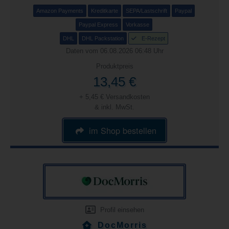
Amazon Payments
Kreditkarte
SEPA/Lastschrift
Paypal
Paypal Express
Vorkasse
DHL
DHL Packstation
E-Rezept
Daten vom 06.08.2026 06:48 Uhr
Produktpreis
13,45 €
+ 5,45 € Versandkosten
& inkl. MwSt.
im Shop bestellen
Profil einsehen
DocMorris