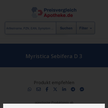
Filter
Myristica Sebifera D 3
Produkt empfehlen
günstigster Produktpreis ab