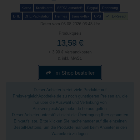
Klarna
Kreditkarte
SEPA/Lastschrift
Paypal
Rechnung
DHL
DHL Packstation
Hermes
trans-o-flex
UPS
E-Rezept
Daten vom 06.08.2026 06:48 Uhr
Produktpreis
13,59 €
+ 3,99 € Versandkosten
& inkl. MwSt.
im Shop bestellen
Dieser Anbieter bietet viele Produkte auf
PreisvergleichApotheke.de zu noch günstigeren Preisen an, die
nur über die Auswahl und Verlinkung von
PreisvergleichApotheke.de heraus gelten.
Dieser Anbieter unterstützt nicht die Übertragung Ihrer gesamten
Einkaufsliste. Bitte klicken Sie nacheinander auf die einzelnen
Bestell-Buttons, um die Produkte manuell beim Anbieter in den
Warenkorb zu legen.