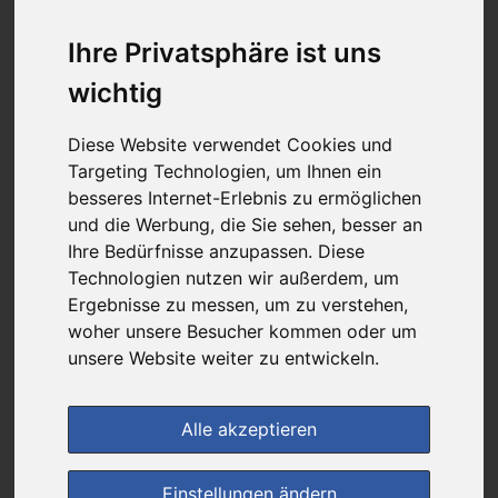
8,67 €
Ihre Privatsphäre ist uns
wichtig
bei
DIE NEUE APOTHEKE
kein Versand - nur Botenlieferung oder Selbstabholung
Diese Website verwendet Cookies und
Targeting Technologien, um Ihnen ein
1
Ersparnis:
53
%
oder
9,72 €
besseres Internet-Erlebnis zu ermöglichen
und die Werbung, die Sie sehen, besser an
Preis pro 1 ML / 0,43 €
Ihre Bedürfnisse anzupassen. Diese
Daten vom 06.08.2026 07:01 Uhr
Technologien nutzen wir außerdem, um
Ergebnisse zu messen, um zu verstehen,
woher unsere Besucher kommen oder um
(0)
Jetzt bewerten!
unsere Website weiter zu entwickeln.
im Shop bestellen
Alle akzeptieren
zur Einkaufsliste
Einstellungen ändern