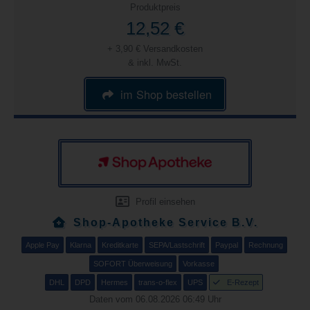
Produktpreis
12,52 €
+ 3,90 € Versandkosten
& inkl. MwSt.
im Shop bestellen
Profil einsehen
Shop-Apotheke Service B.V.
Apple Pay
Klarna
Kreditkarte
SEPA/Lastschrift
Paypal
Rechnung
SOFORT Überweisung
Vorkasse
DHL
DPD
Hermes
trans-o-flex
UPS
E-Rezept
Daten vom 06.08.2026 06:49 Uhr