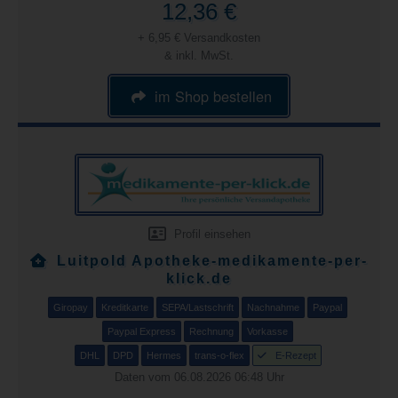
12,36 €
+ 6,95 € Versandkosten
& inkl. MwSt.
im Shop bestellen
Profil einsehen
Luitpold Apotheke-medikamente-per-
klick.de
Giropay
Kreditkarte
SEPA/Lastschrift
Nachnahme
Paypal
Paypal Express
Rechnung
Vorkasse
DHL
DPD
Hermes
trans-o-flex
E-Rezept
Daten vom 06.08.2026 06:48 Uhr