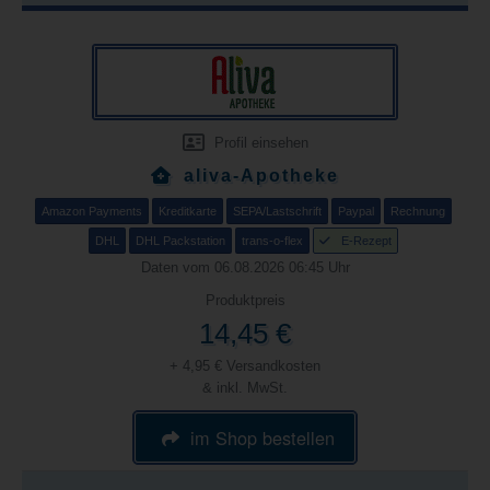
Profil einsehen
aliva-Apotheke
Amazon Payments
Kreditkarte
SEPA/Lastschrift
Paypal
Rechnung
DHL
DHL Packstation
trans-o-flex
E-Rezept
Daten vom 06.08.2026 06:45 Uhr
Produktpreis
14,45 €
+ 4,95 € Versandkosten
& inkl. MwSt.
im Shop bestellen