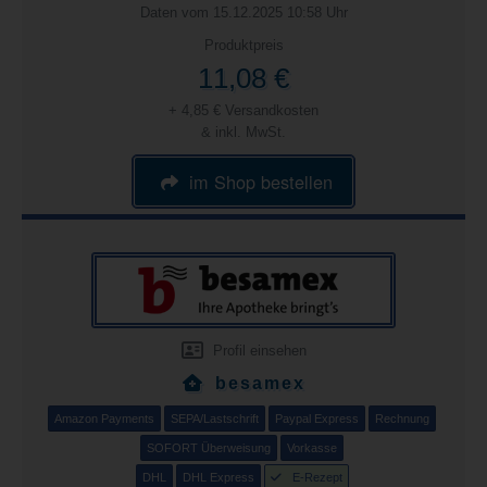
Daten vom 15.12.2025 10:58 Uhr
Produktpreis
11,08 €
+ 4,85 € Versandkosten
& inkl. MwSt.
im Shop bestellen
Profil einsehen
besamex
Amazon Payments
SEPA/Lastschrift
Paypal Express
Rechnung
SOFORT Überweisung
Vorkasse
DHL
DHL Express
E-Rezept