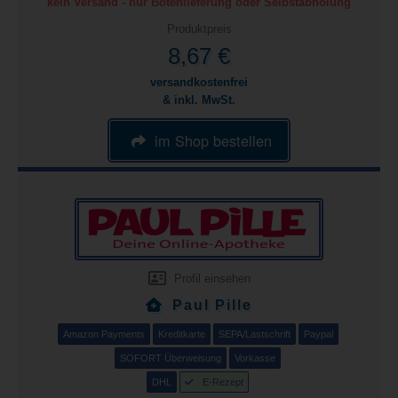
kein Versand - nur Botenlieferung oder Selbstabholung
Produktpreis
8,67 €
versandkostenfrei
& inkl. MwSt.
im Shop bestellen
Profil einsehen
Paul Pille
Amazon Payments
Kreditkarte
SEPA/Lastschrift
Paypal
SOFORT Überweisung
Vorkasse
DHL
E-Rezept