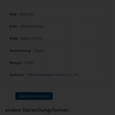
PZN :
00001382
EAN :
4053888838780
ASIN :
B00ELHY4QE
Darreichung :
Dilution
Menge :
20 ML
Anbieter :
DHU-Arzneimittel GmbH & Co. KG
Substitutionssuche
andere Darreichungsformen