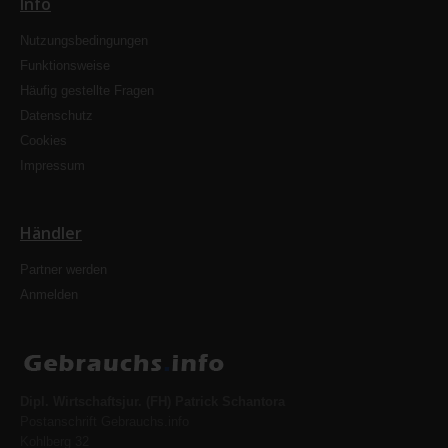
Info
Nutzungsbedingungen
Funktionsweise
Häufig gestellte Fragen
Datenschutz
Cookies
Impressum
Händler
Partner werden
Anmelden
Dipl. Wirtschaftsjur. (FH) Patrick Schantora
Postanschrift Gebrauchs.info
Kohlberg 32