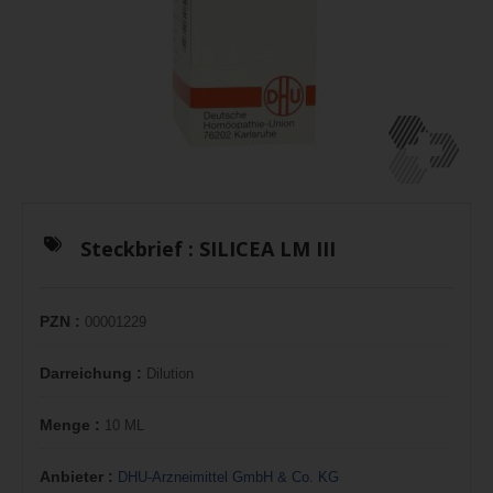
Steckbrief :
SILICEA LM III
PZN :
00001229
Darreichung :
Dilution
Menge :
10 ML
Anbieter :
DHU-Arzneimittel GmbH & Co. KG