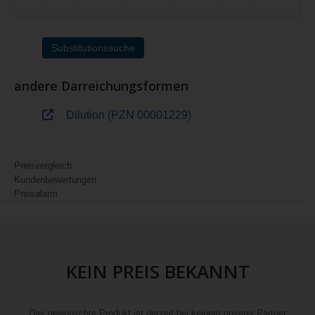
Substitutionssuche
andere Darreichungsformen
Dilution (PZN 00001229)
Preisvergleich
Kundenbewertungen
Preisalarm
KEIN PREIS BEKANNT
Das gewünschte Produkt ist derzeit bei keinem unserer Partner