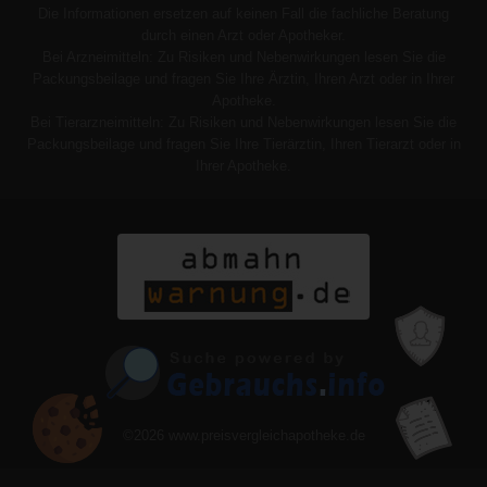
Die Informationen ersetzen auf keinen Fall die fachliche Beratung
durch einen Arzt oder Apotheker.
Bei Arzneimitteln: Zu Risiken und Nebenwirkungen lesen Sie die
Packungsbeilage und fragen Sie Ihre Ärztin, Ihren Arzt oder in Ihrer
Apotheke.
Bei Tierarzneimitteln: Zu Risiken und Nebenwirkungen lesen Sie die
Packungsbeilage und fragen Sie Ihre Tierärztin, Ihren Tierarzt oder in
Ihrer Apotheke.
©2026
www.preisvergleichapotheke.de