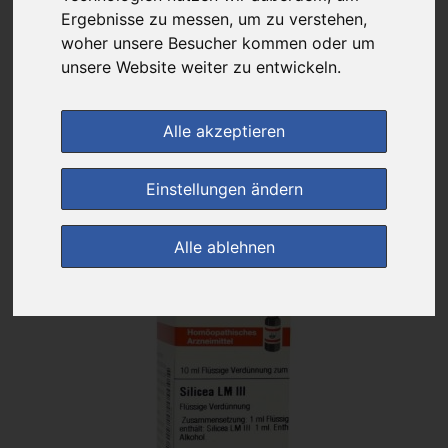
Das gewünschte Produkt ist derzeit bei keinem unserer Partner
Ergebnisse zu messen, um zu verstehen,
erhältlich.
woher unsere Besucher kommen oder um
unsere Website weiter zu entwickeln.
(0)
Jetzt bewerten!
Alle akzeptieren
zur Startseite
Einstellungen ändern
Preisalarm
Alle ablehnen