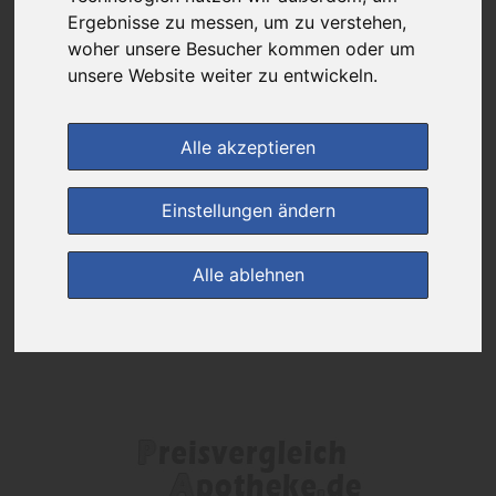
Das gewünschte Produkt ist derzeit bei keinem unserer Partner
Ergebnisse zu messen, um zu verstehen,
erhältlich.
woher unsere Besucher kommen oder um
unsere Website weiter zu entwickeln.
(0)
Jetzt bewerten!
Alle akzeptieren
zur Startseite
Einstellungen ändern
Preisalarm
Alle ablehnen