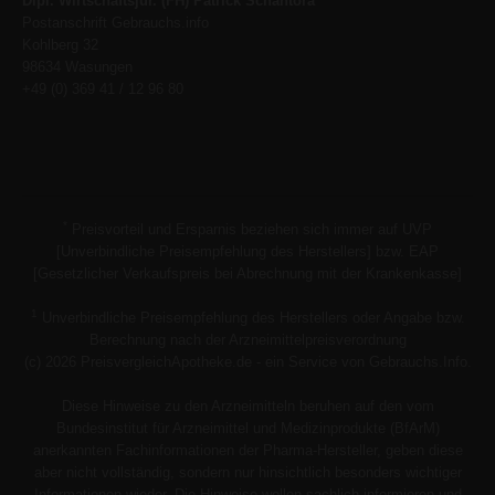
Dipl. Wirtschaftsjur. (FH) Patrick Schantora
Postanschrift Gebrauchs.info
Kohlberg 32
98634 Wasungen
+49 (0) 369 41 / 12 96 80
*
Preisvorteil und Ersparnis beziehen sich immer auf UVP
[Unverbindliche Preisempfehlung des Herstellers] bzw. EAP
[Gesetzlicher Verkaufspreis bei Abrechnung mit der Krankenkasse]
1
Unverbindliche Preisempfehlung des Herstellers oder Angabe bzw.
Berechnung nach der Arzneimittelpreisverordnung
(c) 2026 PreisvergleichApotheke.de - ein Service von Gebrauchs.Info.
Diese Hinweise zu den Arzneimitteln beruhen auf den vom
Bundesinstitut für Arzneimittel und Medizinprodukte (BfArM)
anerkannten Fachinformationen der Pharma-Hersteller, geben diese
aber nicht vollständig, sondern nur hinsichtlich besonders wichtiger
Informationen wieder. Die Hinweise wollen sachlich informieren und