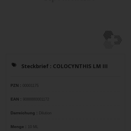
Steckbrief :
COLOCYNTHIS LM III
PZN :
00001175
EAN :
9088880001172
Darreichung :
Dilution
Menge :
10 ML