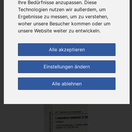
Das gewünschte Produkt ist derzeit bei keinem unserer Partner
Ihre Bedürfnisse anzupassen. Diese
erhältlich.
Technologien nutzen wir außerdem, um
Ergebnisse zu messen, um zu verstehen,
woher unsere Besucher kommen oder um
unsere Website weiter zu entwickeln.
(0)
Jetzt bewerten!
Generika
Alle akzeptieren
Einstellungen ändern
Preisalarm
Alle ablehnen