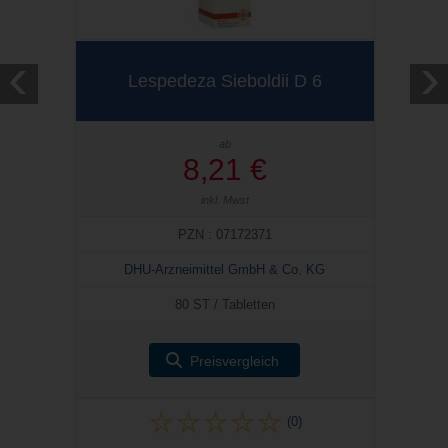
‹
›
Lespedeza Sieboldii D 6
ab
8,21 €
inkl. Mwst
PZN : 07172371
DHU-Arzneimittel GmbH & Co. KG
80 ST / Tabletten
Preisvergleich
(0)