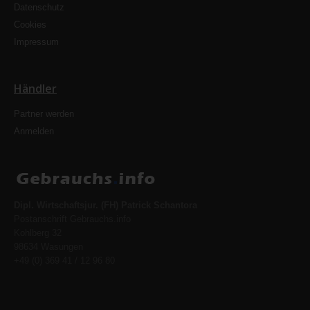
Datenschutz
Cookies
Impressum
Händler
Partner werden
Anmelden
Dipl. Wirtschaftsjur. (FH) Patrick Schantora
Postanschrift Gebrauchs.info
Kohlberg 32
98634 Wasungen
+49 (0) 369 41 / 12 96 80