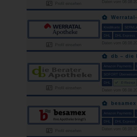
Daten vom 08.08.20
Profil einsehen
Werratal
Kreditkarte
SEPA/Las
DHL
DHL Express
Daten vom 08.08.20
Profil einsehen
db – die
Amazon Payments
SOFORT Überweisun
DHL
E-Rezept
Profil einsehen
Daten vom 08.08.20
besamex
Amazon Payments
DHL
DHL Express
Daten vom 08.08.20
Profil einsehen