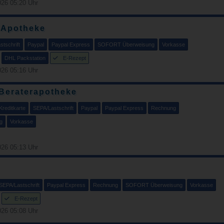
26 05:20 Uhr
-Apotheke
tschrift
Paypal
Paypal Express
SOFORT Überweisung
Vorkasse
DHL Packstation
E-Rezept
26 05:16 Uhr
 Beraterapotheke
Kreditkarte
SEPA/Lastschrift
Paypal
Paypal Express
Rechnung
g
Vorkasse
26 05:13 Uhr
SEPA/Lastschrift
Paypal Express
Rechnung
SOFORT Überweisung
Vorkasse
E-Rezept
26 05:08 Uhr