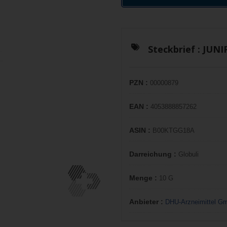
Steckbrief :
JUNI
PZN :
00000879
EAN :
4053888857262
ASIN :
B00KTGG18A
Darreichung :
Globuli
Menge :
10 G
Anbieter :
DHU-Arzneimittel G