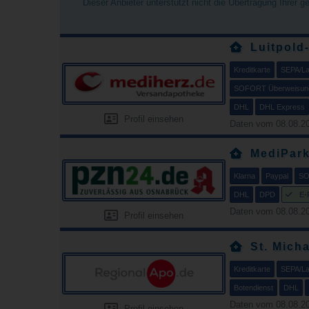
Dieser Anbieter unterstützt nicht die Übertragung Ihrer 
Luitpold
Kreditkarte
SEPA/Las
SOFORT Überweisun
DHL
DHL Express
Profil einsehen
Daten vom 08.08.20
MediPar
Klarna
Paypal
SO
DHL
DPD
E-
Daten vom 08.08.20
Profil einsehen
St. Mich
Kreditkarte
SEPA/Las
Botendienst
DHL
Daten vom 08.08.20
Profil einsehen