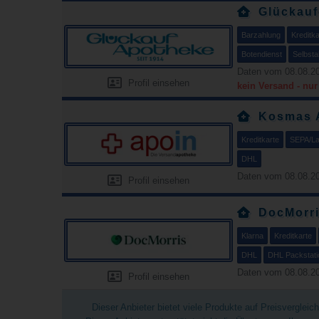
Glückau
Barzahlung
Kreditka
Botendienst
Selbsta
Daten vom 08.08.20
Profil einsehen
kein Versand - nu
Kosmas 
Kreditkarte
SEPA/Las
DHL
Daten vom 08.08.20
Profil einsehen
DocMorr
Klarna
Kreditkarte
DHL
DHL Packstati
Daten vom 08.08.20
Profil einsehen
Dieser Anbieter bietet viele Produkte auf Preisverglei