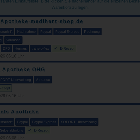
gesamten Einkaufsliste. Bitte klicken Sie nacheinander auf die einzelnen Best
Warenkorb zu legen.
-Apotheke-mediherz-shop.de
tschrift
Nachnahme
Paypal
Paypal Express
Rechnung
g
Vorkasse
DPD
Hermes
trans-o-flex
E-Rezept
26 05:16 Uhr
k Apotheke OHG
FORT Überweisung
Vorkasse
Rezept
26 05:16 Uhr
aels Apotheke
tschrift
Paypal
Paypal Express
SOFORT Überweisung
Selbstabholung
E-Rezept
26 05:08 Uhr