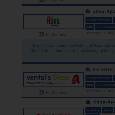
aliva-Ap
Amazon Payments
DHL
DHL Packstati
Daten vom 08.08.20
Profil einsehen
Dieser Anbieter bietet viele Produkte auf Preisverglei
Dieser Anbieter unterstützt nicht die Übertragung Ihrer 
Forellen
Amazon Payments
DHL
DHL Packstati
Daten vom 08.08.20
Profil einsehen
Shop-Apo
Apple Pay
Klarna