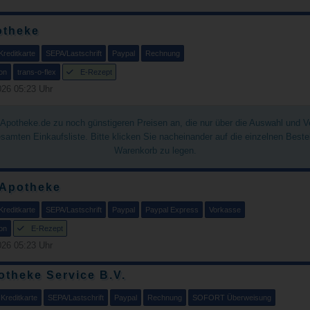
otheke
Kreditkarte
SEPA/Lastschrift
Paypal
Rechnung
on
trans-o-flex
E-Rezept
26 05:23 Uhr
chApotheke.de zu noch günstigeren Preisen an, die nur über die Auswahl und 
gesamten Einkaufsliste. Bitte klicken Sie nacheinander auf die einzelnen Best
Warenkorb zu legen.
 Apotheke
Kreditkarte
SEPA/Lastschrift
Paypal
Paypal Express
Vorkasse
on
E-Rezept
26 05:23 Uhr
theke Service B.V.
Kreditkarte
SEPA/Lastschrift
Paypal
Rechnung
SOFORT Überweisung