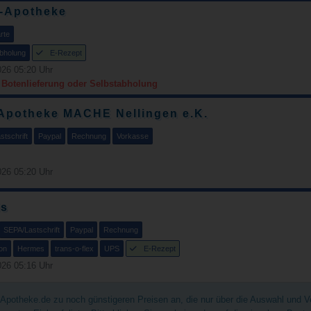
f-Apotheke
rte
bholung
E-Rezept
26 05:20 Uhr
r Botenlieferung oder Selbstabholung
Apotheke MACHE Nellingen e.K.
tschrift
Paypal
Rechnung
Vorkasse
26 05:20 Uhr
is
SEPA/Lastschrift
Paypal
Rechnung
on
Hermes
trans-o-flex
UPS
E-Rezept
26 05:16 Uhr
chApotheke.de zu noch günstigeren Preisen an, die nur über die Auswahl und 