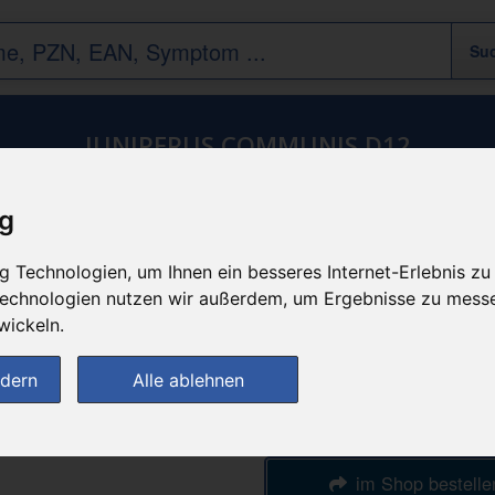
JUNIPERUS COMMUNIS D12
ig
n
günstigster Produktpreis a
 Technologien, um Ihnen ein besseres Internet-Erlebnis zu
7,45 
 Technologien nutzen wir außerdem, um Ergebnisse zu mess
wickeln.
bei
ndern
Alle ablehnen
Luitpold Apothek
medikamente-per-kli
im Shop bestelle