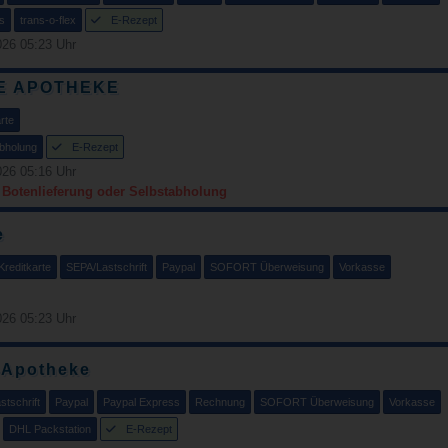
s
trans-o-flex
E-Rezept
26 05:23 Uhr
E APOTHEKE
rte
bholung
E-Rezept
26 05:16 Uhr
r Botenlieferung oder Selbstabholung
e
Kreditkarte
SEPA/Lastschrift
Paypal
SOFORT Überweisung
Vorkasse
26 05:23 Uhr
-Apotheke
tschrift
Paypal
Paypal Express
Rechnung
SOFORT Überweisung
Vorkasse
DHL Packstation
E-Rezept