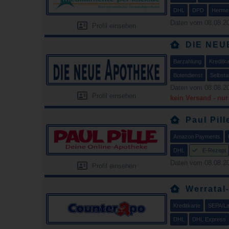
DHL
DPD
Herme
Daten vom 08.08.20
Profil einsehen
DIE NEU
Barzahlung
Kreditka
Botendienst
Selbsta
Daten vom 08.08.20
Profil einsehen
kein Versand - nu
Paul Pill
Amazon Payments
DHL
E-Rezept
Daten vom 08.08.20
Profil einsehen
Werratal
Kreditkarte
SEPA/Las
DHL
DHL Express