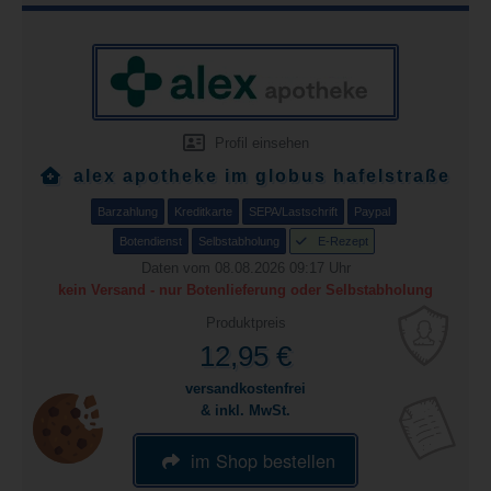
Profil einsehen
alex apotheke im globus hafelstraße
Barzahlung
Kreditkarte
SEPA/Lastschrift
Paypal
Botendienst
Selbstabholung
E-Rezept
Daten vom 08.08.2026 09:17 Uhr
kein Versand - nur Botenlieferung oder Selbstabholung
Produktpreis
12,95 €
versandkostenfrei
& inkl. MwSt.
im Shop bestellen