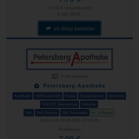
+ 6,50 € Versandkosten
& inkl. MwSt.
im Shop bestellen
Profil einsehen
Petersberg-Apotheke
Kreditkarte
SEPA/Lastschrift
Paypal
Paypal Express
Rechnung
SOFORT Überweisung
Vorkasse
DHL
DHL Express
DHL Packstation
E-Rezept
Daten vom 08.08.2026 09:04 Uhr
Produktpreis