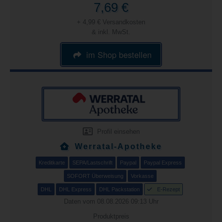
7,69 €
+ 4,99 € Versandkosten
& inkl. MwSt.
im Shop bestellen
Profil einsehen
Werratal-Apotheke
Kreditkarte
SEPA/Lastschrift
Paypal
Paypal Express
SOFORT Überweisung
Vorkasse
DHL
DHL Express
DHL Packstation
E-Rezept
Daten vom 08.08.2026 09:13 Uhr
Produktpreis