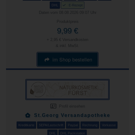
DHL
E-Rezept
Daten vom 08.08.2026 09:07 Uhr
Produktpreis
9,99 €
+ 2,95 € Versandkosten
& inkl. MwSt.
im Shop bestellen
Profil einsehen
St.Georg Versandapotheke
Kreditkarte
SEPA/Lastschrift
Paypal
Rechnung
Vorkasse
DHL
DHL Packstation