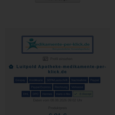
Profil einsehen
Luitpold Apotheke-medikamente-per-
klick.de
Giropay
Kreditkarte
SEPA/Lastschrift
Nachnahme
Paypal
Paypal Express
Rechnung
Vorkasse
DHL
DPD
Hermes
trans-o-flex
E-Rezept
Daten vom 08.08.2026 09:02 Uhr
Produktpreis