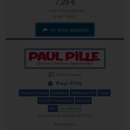
7,29 €
+ 4,95 € Versandkosten
& inkl. MwSt.
im Shop bestellen
Profil einsehen
Paul Pille
Amazon Payments
Kreditkarte
SEPA/Lastschrift
Paypal
SOFORT Überweisung
Vorkasse
DHL
E-Rezept
Daten vom 08.08.2026 09:02 Uhr
Produktpreis