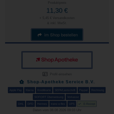
Produktpreis
11,30 €
+ 5,45 € Versandkosten
& inkl. MwSt.
im Shop bestellen
Profil einsehen
Shop-Apotheke Service B.V.
Apple Pay
Klarna
Kreditkarte
SEPA/Lastschrift
Paypal
Rechnung
SOFORT Überweisung
Vorkasse
DHL
DPD
Hermes
trans-o-flex
UPS
E-Rezept
Daten vom 08.08.2026 09:03 Uhr