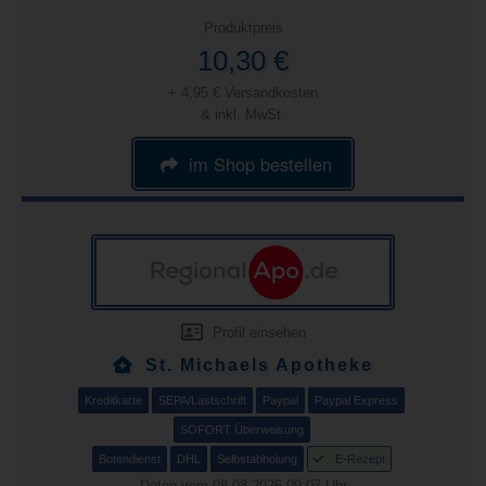
Produktpreis
10,30 €
+ 4,95 € Versandkosten
& inkl. MwSt.
im Shop bestellen
Profil einsehen
St. Michaels Apotheke
Kreditkarte
SEPA/Lastschrift
Paypal
Paypal Express
SOFORT Überweisung
Botendienst
DHL
Selbstabholung
E-Rezept
Daten vom 08.08.2026 09:07 Uhr