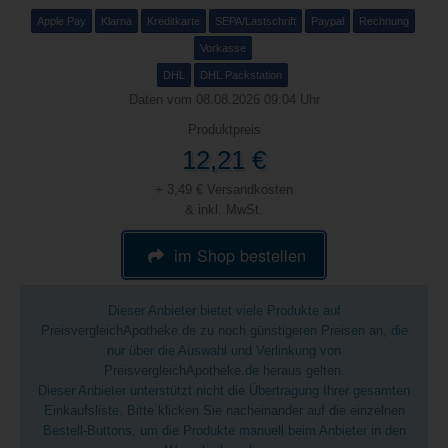
Apple Pay
Klarna
Kreditkarte
SEPA/Lastschrift
Paypal
Rechnung
Vorkasse
DHL
DHL Packstation
Daten vom 08.08.2026 09:04 Uhr
Produktpreis
12,21 €
+ 3,49 € Versandkosten
& inkl. MwSt.
im Shop bestellen
Dieser Anbieter bietet viele Produkte auf
PreisvergleichApotheke.de zu noch günstigeren Preisen an, die
nur über die Auswahl und Verlinkung von
PreisvergleichApotheke.de heraus gelten.
Dieser Anbieter unterstützt nicht die Übertragung Ihrer gesamten
Einkaufsliste. Bitte klicken Sie nacheinander auf die einzelnen
Bestell-Buttons, um die Produkte manuell beim Anbieter in den