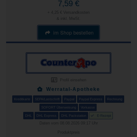
7,59 €
+ 4,25 € Versandkosten
& inkl. MwSt.
im Shop bestellen
Profil einsehen
Werratal-Apotheke
Kreditkarte
SEPA/Lastschrift
Paypal
Paypal Express
Rechnung
SOFORT Überweisung
Vorkasse
DHL
DHL Express
DHL Packstation
E-Rezept
Daten vom 08.08.2026 09:17 Uhr
Produktpreis