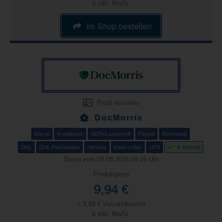
& inkl. MwSt.
im Shop bestellen
Profil einsehen
DocMorris
Klarna
Kreditkarte
SEPA/Lastschrift
Paypal
Rechnung
DHL
DHL Packstation
Hermes
trans-o-flex
UPS
E-Rezept
Daten vom 08.08.2026 09:16 Uhr
Produktpreis
9,94 €
+ 3,99 € Versandkosten
& inkl. MwSt.