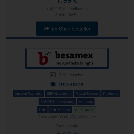
7,99 €
+ 4,99 € Versandkosten
& inkl. MwSt.
im Shop bestellen
Profil einsehen
besamex
Amazon Payments
SEPA/Lastschrift
Paypal Express
Rechnung
SOFORT Überweisung
Vorkasse
DHL
DHL Express
E-Rezept
Daten vom 08.08.2026 09:04 Uhr
Produktpreis