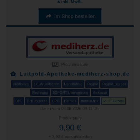
& inkl. MwSt.
im Shop bestellen
Profil einsehen
Luitpold-Apotheke-mediherz-shop.de
Kreditkarte
SEPA/Lastschrift
Nachnahme
Paypal
Paypal Express
Rechnung
SOFORT Überweisung
Vorkasse
DHL
DHL Express
DPD
Hermes
trans-o-flex
E-Rezept
Daten vom 08.08.2026 09:11 Uhr
Produktpreis
9,90 €
+ 3,90 € Versandkosten