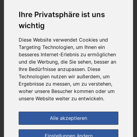
6,81 €
Ihre Privatsphäre ist uns
wichtig
bei
Luitpold Apotheke-medikamente-per-
klick.de
Diese Website verwendet Cookies und
+ 3,50 € Versandkosten
Targeting Technologien, um Ihnen ein
& inkl. MwSt.
besseres Internet-Erlebnis zu ermöglichen
und die Werbung, die Sie sehen, besser an
1
Ersparnis:
56
%
oder
8,60 €
Ihre Bedürfnisse anzupassen. Diese
Technologien nutzen wir außerdem, um
Preis pro 1 G / 0,68 €
Daten vom 08.08.2026 09:02 Uhr
Ergebnisse zu messen, um zu verstehen,
woher unsere Besucher kommen oder um
unsere Website weiter zu entwickeln.
(0)
Jetzt bewerten!
Alle akzeptieren
im Shop bestellen
Einstellungen ändern