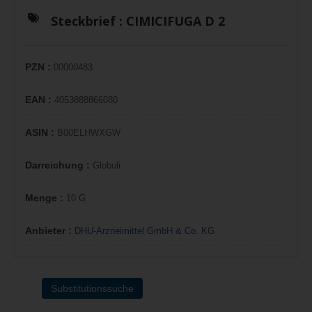
Steckbrief :
CIMICIFUGA D 2
PZN :
00000483
EAN :
4053888866080
ASIN :
B00ELHWXGW
Darreichung :
Globuli
Menge :
10 G
Anbieter :
DHU-Arzneimittel GmbH & Co. KG
Substitutionssuche