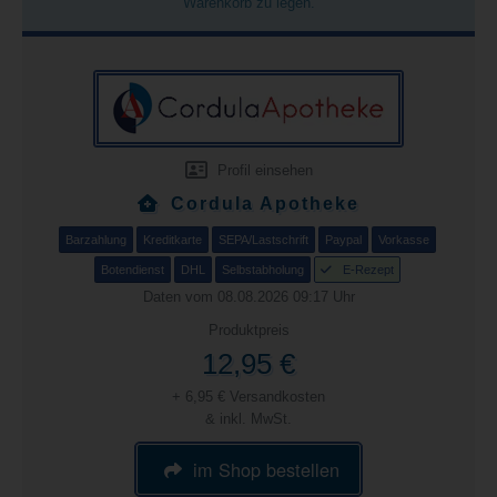
Warenkorb zu legen.
Profil einsehen
Cordula Apotheke
Barzahlung
Kreditkarte
SEPA/Lastschrift
Paypal
Vorkasse
Botendienst
DHL
Selbstabholung
E-Rezept
Daten vom 08.08.2026 09:17 Uhr
Produktpreis
12,95 €
+ 6,95 € Versandkosten
& inkl. MwSt.
im Shop bestellen