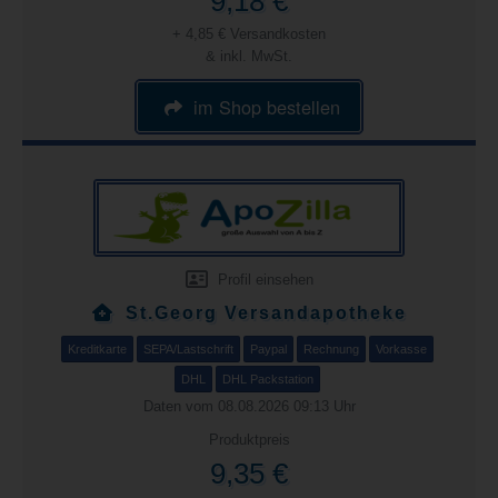
9,18 €
+ 4,85 € Versandkosten
& inkl. MwSt.
im Shop bestellen
Profil einsehen
St.Georg Versandapotheke
Kreditkarte
SEPA/Lastschrift
Paypal
Rechnung
Vorkasse
DHL
DHL Packstation
Daten vom 08.08.2026 09:13 Uhr
Produktpreis
9,35 €