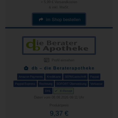
+ 5,99 € Versandkosten
& inkl. MwSt.
im Shop bestellen
Profil einsehen
db – die Beraterapotheke
Amazon Payments
Kreditkarte
SEPA/Lastschrift
Paypal
Paypal Express
Rechnung
SOFORT Überweisung
Vorkasse
DHL
E-Rezept
Daten vom 08.08.2026 09:11 Uhr
Produktpreis
9,37 €