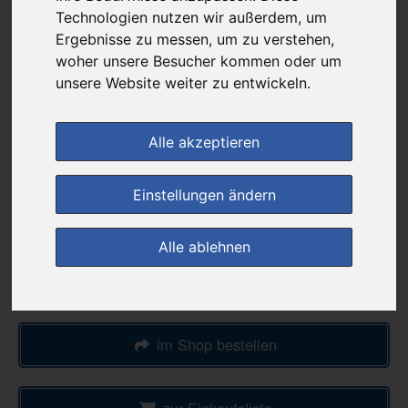
15,31 €
Technologien nutzen wir außerdem, um
Ergebnisse zu messen, um zu verstehen,
woher unsere Besucher kommen oder um
bei
unsere Website weiter zu entwickeln.
Kosmas Apotheke MACHE Nellingen e.K.
+ 4,85 € Versandkosten
& inkl. MwSt.
Alle akzeptieren
1
Ersparnis:
36
%
oder
8,45 €
Einstellungen ändern
Preis pro 1 G / 1,53 €
Daten vom 15.12.2025 10:58 Uhr
Alle ablehnen
(0)
Jetzt bewerten!
im Shop bestellen