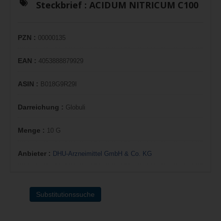
Steckbrief :
ACIDUM NITRICUM C100
PZN :
00000135
EAN :
4053888879929
ASIN :
B018G9R29I
Darreichung :
Globuli
Menge :
10 G
Anbieter :
DHU-Arzneimittel GmbH & Co. KG
Substitutionssuche