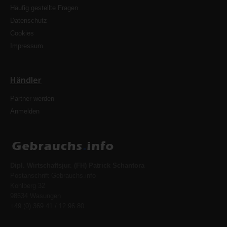
Häufig gestellte Fragen
Datenschutz
Cookies
Impressum
Händler
Partner werden
Anmelden
Dipl. Wirtschaftsjur. (FH) Patrick Schantora
Postanschrift Gebrauchs.info
Kohlberg 32
98634 Wasungen
+49 (0) 369 41 / 12 96 80