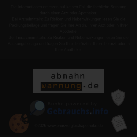
Die Informationen ersetzen auf keinen Fall die fachliche Beratung
durch einen Arzt oder Apotheker.
Bei Arzneimitteln: Zu Risiken und Nebenwirkungen lesen Sie die
Packungsbeilage und fragen Sie Ihre Ärztin, Ihren Arzt oder in Ihrer
Apotheke.
Bei Tierarzneimitteln: Zu Risiken und Nebenwirkungen lesen Sie die
Packungsbeilage und fragen Sie Ihre Tierärztin, Ihren Tierarzt oder in
Ihrer Apotheke.
©2026
www.preisvergleichapotheke.de