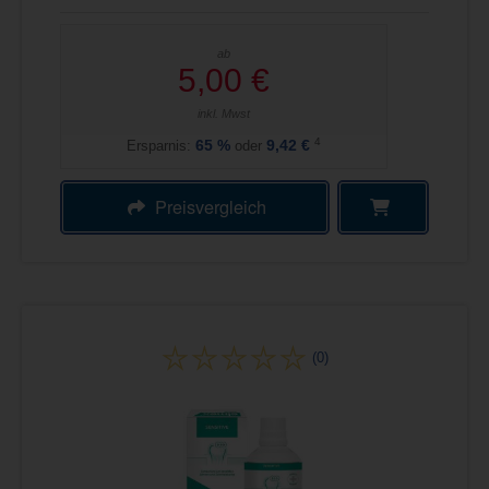
ab
5,00 €
inkl. Mwst
4
Ersparnis:
65
%
oder
9,42 €
Preisvergleich
(0)