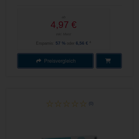
ab
4,97 €
inkl. Mwst
4
Ersparnis:
57
%
oder
6,56 €
Preisvergleich
(0)