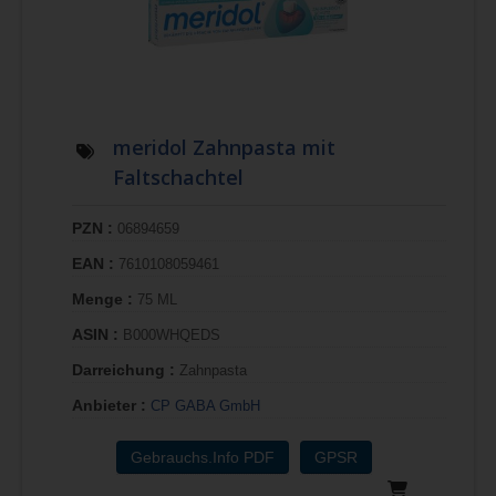
meridol Zahnpasta mit
Faltschachtel
PZN :
06894659
EAN :
7610108059461
Menge :
75 ML
ASIN :
B000WHQEDS
Darreichung :
Zahnpasta
Anbieter :
CP GABA GmbH
Gebrauchs.Info PDF
GPSR