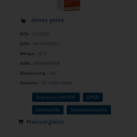
elmex gelee
PZN :
03120822
EAN :
4007965015717
Menge :
25 G
ASIN :
B008BKPMUE
Darreichung :
Gel
Anbieter :
CP GABA GmbH
Gebrauchs.Info PDF
GPSR
Inhaltsstoffe
Substitutionssuche
Preisvergleich