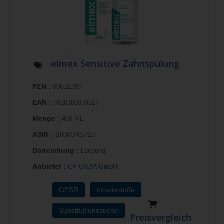
elmex Sensitive Zahnspülung
PZN :
00631999
EAN :
7610108059317
Menge :
400 ML
ASIN :
B000ORS718
Darreichung :
Loesung
Anbieter :
CP GABA GmbH
GPSR
Inhaltsstoffe
Substitutionssuche
Preisvergleich