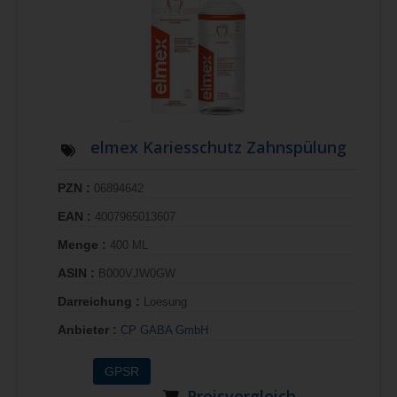
elmex Kariesschutz Zahnspülung
PZN :
06894642
EAN :
4007965013607
Menge :
400 ML
ASIN :
B000VJW0GW
Darreichung :
Loesung
Anbieter :
CP GABA GmbH
GPSR
Preisvergleich