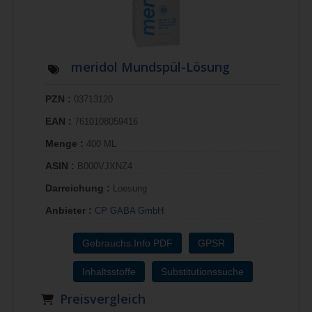
meridol Mundspül-Lösung
PZN :
03713120
EAN :
7610108059416
Menge :
400 ML
ASIN :
B000VJXNZ4
Darreichung :
Loesung
Anbieter :
CP GABA GmbH
Gebrauchs.Info PDF
GPSR
Inhaltsstoffe
Substitutionssuche
Preisvergleich