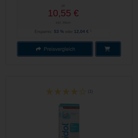
ab
10,55 €
inkl. Mwst
1
Ersparnis:
53
%
oder
12,04 €
Preisvergleich
(1)