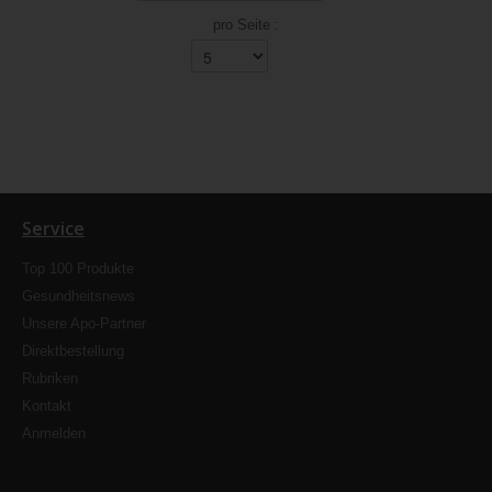
pro Seite :
Service
Top 100 Produkte
Gesundheitsnews
Unsere Apo-Partner
Direktbestellung
Rubriken
Kontakt
Anmelden