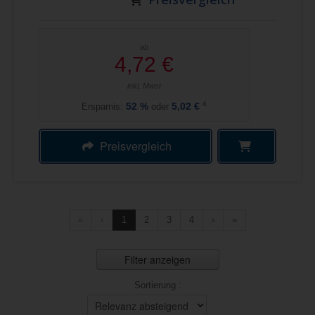
ab
4,72 €
inkl. Mwst
4
Ersparnis:
52
%
oder
5,02 €
Preisvergleich
«
‹
1
2
3
4
›
»
Filter anzeigen
Sortierung :