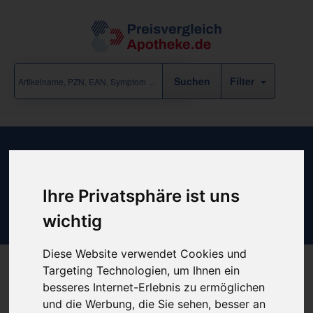
Filter
Ergebnisse für "Kosmetik-Pflege-
Urlaub / Mund und Zahnpflege /
Ihre Privatsphäre ist uns
Aronal-Elmex" (17 Treffer)
wichtig
eine Rubrik-Ebene zurück
Diese Website verwendet Cookies und
Targeting Technologien, um Ihnen ein
besseres Internet-Erlebnis zu ermöglichen
«
‹
1
2
3
4
›
»
und die Werbung, die Sie sehen, besser an