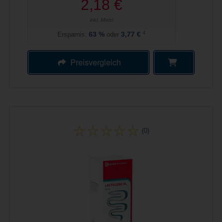
2,18 €
inkl. Mwst
4
Ersparnis:
63
%
oder
3,77 €
Preisvergleich
(0)