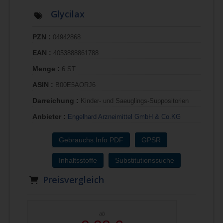
Glycilax
PZN :
04942868
EAN :
4053888861788
Menge :
6 ST
ASIN :
B00E5AORJ6
Darreichung :
Kinder- und Saeuglings-Suppositorien
Anbieter :
Engelhard Arzneimittel GmbH & Co.KG
Gebrauchs.Info PDF
GPSR
Inhaltsstoffe
Substitutionssuche
Preisvergleich
ab