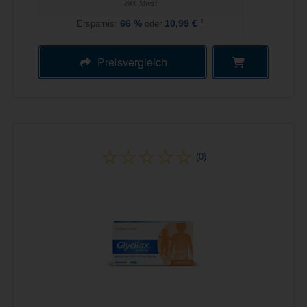
inkl. Mwst
1
Ersparnis:
66
%
oder
10,99 €
Preisvergleich
(0)