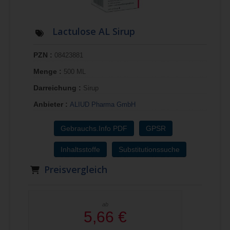
Lactulose AL Sirup
PZN :
08423881
Menge :
500 ML
Darreichung :
Sirup
Anbieter :
ALIUD Pharma GmbH
Gebrauchs.Info PDF
GPSR
Inhaltsstoffe
Substitutionssuche
Preisvergleich
ab
5,66 €