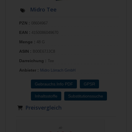
Midro Tee
PZN :
08604967
EAN :
4150086049670
Menge :
48 G
ASIN :
B00E67JJC8
Darreichung :
Tee
Anbieter :
Midro Lörrach GmbH
Gebrauchs.Info PDF
GPSR
Inhaltsstoffe
Substitutionssuche
Preisvergleich
ab