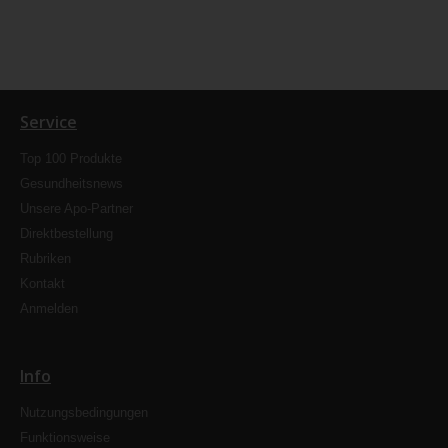
Service
Top 100 Produkte
Gesundheitsnews
Unsere Apo-Partner
Direktbestellung
Rubriken
Kontakt
Anmelden
Info
Nutzungsbedingungen
Funktionsweise