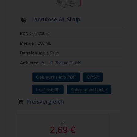
Lactulose AL Sirup
PZN :
08423875
Menge :
200 ML
Darreichung :
Sirup
Anbieter :
ALIUD Pharma GmbH
Gebrauchs.Info PDF
GPSR
Inhaltsstoffe
Substitutionssuche
Preisvergleich
ab
2,69 €