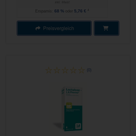
inkl. Mwst
4
Ersparnis:
68
%
oder
5,76 €
Preisvergleich
(0)