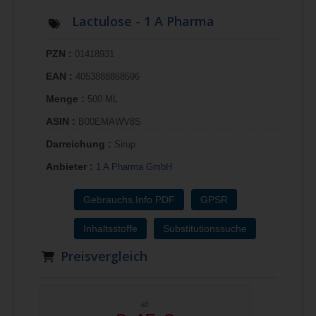
Lactulose - 1 A Pharma
PZN :
01418931
EAN :
4053888868596
Menge :
500 ML
ASIN :
B00EMAWV8S
Darreichung :
Sirup
Anbieter :
1 A Pharma GmbH
Gebrauchs.Info PDF
GPSR
Inhaltsstoffe
Substitutionssuche
Preisvergleich
ab