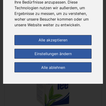
Ihre Bedürfnisse anzupassen. Diese
Sortierung :
Technologien nutzen wir außerdem, um
Ergebnisse zu messen, um zu verstehen,
woher unsere Besucher kommen oder um
pro Seite :
unsere Website weiter zu entwickeln.
Alle akzeptieren
Einstellungen ändern
(3)
Alle ablehnen