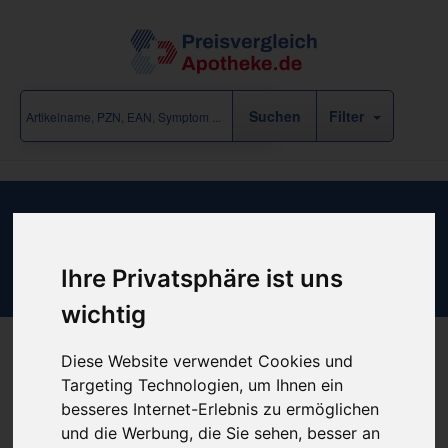
Filter
Ergebnisse für "Arzneimittel /
Abführmittel" (77 Treffer)
Ihre Privatsphäre ist uns
eine Rubrik-Ebene zurück
wichtig
Diese Website verwendet Cookies und
«
‹
...
2
3
4
5
6
...
›
»
Targeting Technologien, um Ihnen ein
besseres Internet-Erlebnis zu ermöglichen
und die Werbung, die Sie sehen, besser an
Filter anzeigen