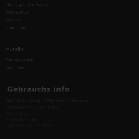
Häufig gestellte Fragen
Datenschutz
Cookies
Impressum
Händler
Partner werden
Anmelden
Dipl. Wirtschaftsjur. (FH) Patrick Schantora
Postanschrift Gebrauchs.info
Kohlberg 32
98634 Wasungen
+49 (0) 369 41 / 12 96 80