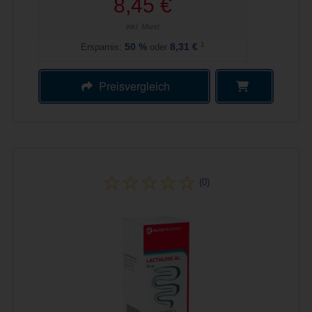
8,45 €
inkl. Mwst
1
Ersparnis:
50
%
oder
8,31 €
Preisvergleich
(0)