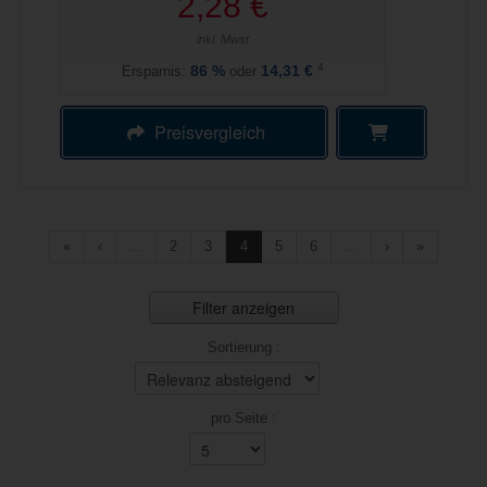
2,28 €
inkl. Mwst
4
Ersparnis:
86
%
oder
14,31 €
Preisvergleich
«
‹
...
2
3
4
5
6
...
›
»
Filter anzeigen
Sortierung :
pro Seite :